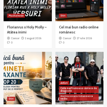
Muzica noua
Stiri
Florianrus x Holy Molly –
Cel mai bun radio online
Atâtea inimi
românesc
Caesar
2 august 2026
Caesar
27 iulie 2026
0
0
Artisti
Cele mai frumoase cântece de
dragoste
muzica usoara romaneasca
Stiri
veche