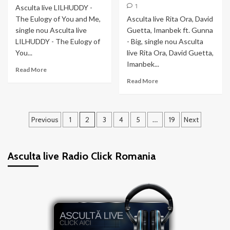
1
Asculta live LILHUDDY -
The Eulogy of You and Me,
Asculta live Rita Ora, David
single nou Asculta live
Guetta, Imanbek ft. Gunna
LILHUDDY - The Eulogy of
- Big, single nou Asculta
You...
live Rita Ora, David Guetta,
Imanbek...
Read
Read More
more
Read
Read More
about
more
LILHUDDY
about
–
Rita
Paginație
The
Ora,
Previous
1
2
3
4
5
…
19
Next
Eulogy
David
articole
of
Guetta,
You
Imanbek
Asculta live Radio Click Romania
and
ft.
Me
Gunna
–
Big