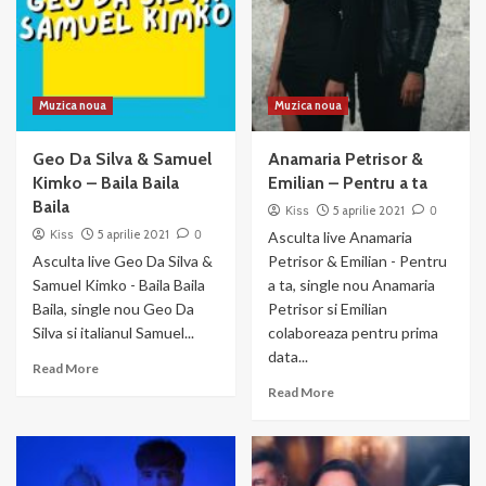
control
Anywhere
Away
From
Here
Muzica noua
Muzica noua
Geo Da Silva & Samuel
Anamaria Petrisor &
Kimko – Baila Baila
Emilian – Pentru a ta
Baila
Kiss
5 aprilie 2021
0
Kiss
5 aprilie 2021
0
Asculta live Anamaria
Asculta live Geo Da Silva &
Petrisor & Emilian - Pentru
Samuel Kimko - Baila Baila
a ta, single nou Anamaria
Baila, single nou Geo Da
Petrisor si Emilian
Silva si italianul Samuel...
colaboreaza pentru prima
data...
Read
Read More
more
Read
Read More
about
more
Geo
about
Da
Anamaria
Silva
Petrisor