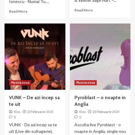
& Willow Sage Hart –...
Ionescu - Numai Tu....
Read
Read More
Read
Read More
more
more
about
about
P!nk
Red
&
Parlament
Willow
feat.
Sage
Elena
Hart
Ionescu
–
–
Cover
Numai
Me
Tu
in
Sunshine
Muzica noua
Muzica noua
VUNK – De azi incep sa
Pyroblast – o noapte in
te uit
Anglia
Kiss
23 februarie 2021
Kiss
20 februarie 2021
0
0
VUNK - De azi incep sa te
Asculta live Pyroblast - o
uit (Live din sufragerie),
noapte in Anglia, single nou