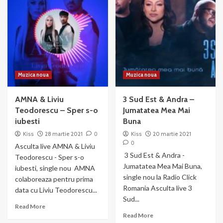
&
&
Samuel
Emilian
Kimko
–
–
Pentru
Baila
a
Baila
ta
Baila
Muzica noua
Muzica noua
AMNA & Liviu
3 Sud Est & Andra –
Teodorescu – Sper s-o
Jumatatea Mea Mai
iubesti
Buna
Kiss
28 martie 2021
0
Kiss
20 martie 2021
0
Asculta live AMNA & Liviu
3 Sud Est & Andra -
Teodorescu - Sper s-o
Jumatatea Mea Mai Buna,
iubesti, single nou AMNA
single nou la Radio Click
colaboreaza pentru prima
Romania Asculta live 3
data cu Liviu Teodorescu...
Sud...
Read
Read More
Read
more
Read More