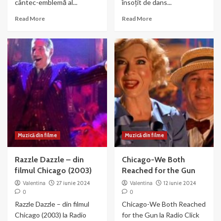
cântec-emblemă al...
însoțit de dans...
Read
Read
Read More
Read More
more
more
about
about
Liza
Nowadays
Minnelli
–
si
muzica
Joel
si
Gray
dans
–
din
Money
Chicago
Muzică din filme
Muzică din filme
Razzle Dazzle – din
Chicago-We Both
filmul Chicago (2003)
Reached for the Gun
Valentina
27 iunie 2024
Valentina
12 iunie 2024
0
0
Razzle Dazzle – din filmul
Chicago-We Both Reached
Chicago (2003) la Radio
for the Gun la Radio Click