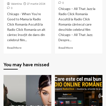
0
Valentina
27 martie 2024
0
Chicago – All That Jazz la
Chicago - When You're
Radio Click Romania
Good to Mama la Radio
Ascultă la Radio Click
Click Romania Ascultă la
Romania cântecul care
Radio Click Romania un alt
deschide celebrul film
cântec însoțit de dans din
Chicago – All That Jazz.
celebrul film...
Despre...
Read
Read
Read More
Read More
more
more
about
about
Chicago
Chicago
You may have missed
–
–
When
All
You’re
That
Good
Jazz
to
Mama