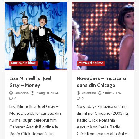
Muzică din filme
Muzică din filme
Liza Minnelli si Joel
Nowadays – muzica si
Gray – Money
dans din Chicago
Valentina
16 august 2024
Valentina
5 iulie 2024
0
0
Liza Minnelli si Joel Gray –
Nowadays - muzica si dans
Money, celebrul cântec din
din filmul Chicago (2003) la
nu mai puțin celebrul film
Radio Click Romania
Cabaret Ascultă online la
Ascultă online la Radio
Radio Click Romania un
Click Romania un alt cântec