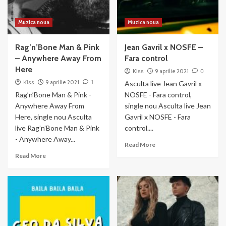
Muzica noua
Muzica noua
Rag’n’Bone Man & Pink
Jean Gavril x NOSFE –
– Anywhere Away From
Fara control
Here
Kiss
9 aprilie 2021
0
Kiss
9 aprilie 2021
1
Asculta live Jean Gavril x
Rag’n’Bone Man & Pink -
NOSFE - Fara control,
Anywhere Away From
single nou Asculta live Jean
Here, single nou Asculta
Gavril x NOSFE - Fara
live Rag’n’Bone Man & Pink
control....
- Anywhere Away...
Read
Read More
more
Read
Read More
about
more
Jean
about
Gavril
Rag’n’Bone
x
Man
NOSFE
&
–
Pink
Fara
–