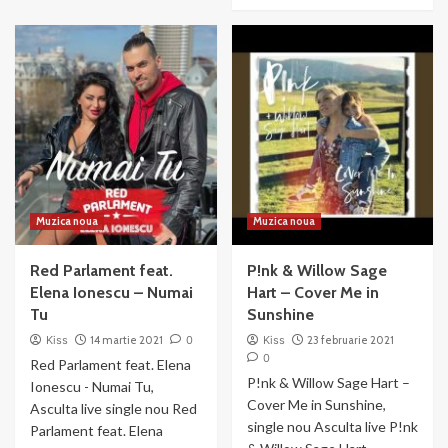
more
about
about
AMNA
3
&
Sud
Liviu
Est
Teodorescu
&
–
Andra
Sper
–
s-
Jumatatea
o
Mea
iubesti
Mai
Buna
Muzica noua
Muzica noua
Red Parlament feat.
P!nk & Willow Sage
Elena Ionescu – Numai
Hart – Cover Me in
Tu
Sunshine
Kiss
14 martie 2021
0
Kiss
23 februarie 2021
0
Red Parlament feat. Elena
P!nk & Willow Sage Hart –
Ionescu - Numai Tu,
Cover Me in Sunshine,
Asculta live single nou Red
single nou Asculta live P!nk
Parlament feat. Elena