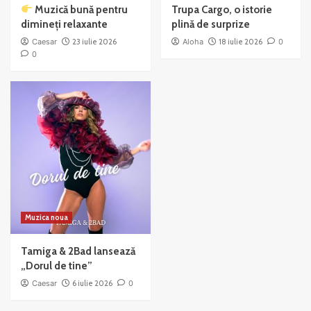
Muzică bună pentru
Trupa Cargo, o istorie
dimineți relaxante
plină de surprize
Caesar
23 iulie 2026
Aloha
18 iulie 2026
0
0
Muzica noua
Tamiga & 2Bad lansează
„Dorul de tine”
Caesar
6 iulie 2026
0