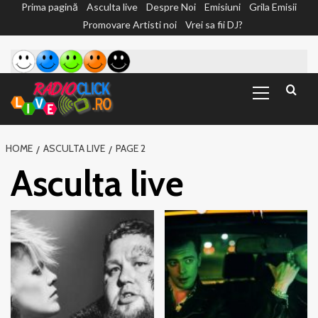
Prima pagină
Asculta live
Despre Noi
Emisiuni
Grila Emisii
Sari
Promovare Artisti noi
Vrei sa fii DJ?
la
conținut
Primary
Menu
HOME
ASCULTA LIVE
PAGE 2
Asculta live