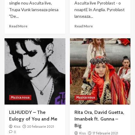
single nou Asculta live,
Asculta live Pyroblast - o
Trupa Vunk lanseaza piesa
noaptE în Anglia. Pyroblast
"De...
lanseaza...
Read
Read
Read More
Read More
more
more
about
about
VUNK
Pyroblast
–
–
De
o
azi
noapte
incep
in
sa
Anglia
te
uit
Muzica noua
Muzica noua
LILHUDDY – The
Rita Ora, David Guetta,
Eulogy of You and Me
Imanbek ft. Gunna –
Big
Kiss
20 februarie 2021
0
Kiss
17 februarie 2021