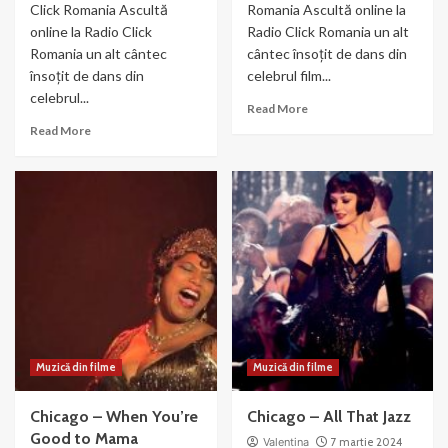
Click Romania Ascultă
Romania Ascultă online la
online la Radio Click
Radio Click Romania un alt
Romania un alt cântec
cântec însoțit de dans din
însoțit de dans din
celebrul film...
celebrul...
Read
Read More
more
Read
Read More
about
more
Chicago-
about
We
Razzle
Both
Dazzle
Reached
–
for
din
the
filmul
Gun
Chicago
(2003)
Muzică din filme
Muzică din filme
Chicago – When You’re
Chicago – All That Jazz
Good to Mama
Valentina
7 martie 2024