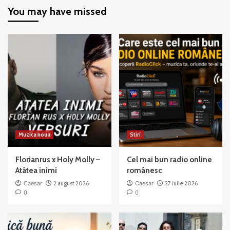
Chicago
Chicago
You may have missed
–
–
When
All
You’re
That
Good
Jazz
to
Mama
Muzica noua
Stiri
Florianrus x Holy Molly –
Cel mai bun radio online
Atâtea inimi
românesc
Caesar
2 august 2026
Caesar
27 iulie 2026
0
0