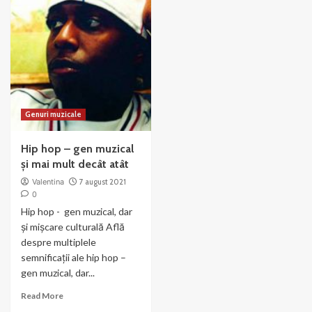
Don’t
Want
to
Miss
a
Thing
Genuri muzicale
Hip hop – gen muzical
și mai mult decât atât
Valentina
7 august 2021
0
Hip hop - gen muzical, dar
și mișcare culturală Află
despre multiplele
semnificații ale hip hop –
gen muzical, dar...
Read
Read More
more