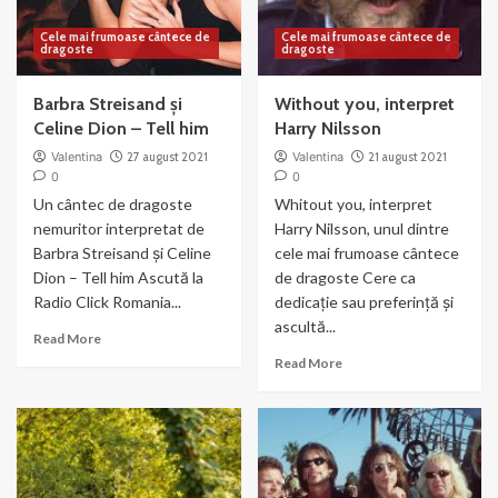
Cele mai frumoase cântece de
Cele mai frumoase cântece de
dragoste
dragoste
Barbra Streisand și
Without you, interpret
Celine Dion – Tell him
Harry Nilsson
Valentina
27 august 2021
Valentina
21 august 2021
0
0
Un cântec de dragoste
Whitout you, interpret
nemuritor interpretat de
Harry Nilsson, unul dintre
Barbra Streisand și Celine
cele mai frumoase cântece
Dion – Tell him Ascută la
de dragoste Cere ca
Radio Click Romania...
dedicație sau preferință și
ascultă...
Read
Read More
more
Read
Read More
about
more
Barbra
about
Streisand
Without
și
you,
Celine
interpret
Dion
Harry