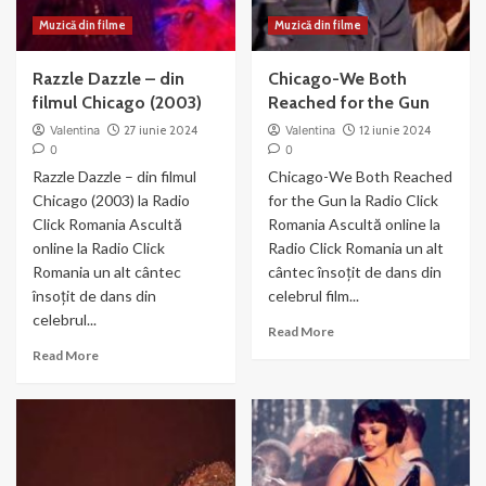
Muzică din filme
Muzică din filme
Razzle Dazzle – din
Chicago-We Both
filmul Chicago (2003)
Reached for the Gun
Valentina
27 iunie 2024
Valentina
12 iunie 2024
0
0
Razzle Dazzle – din filmul
Chicago-We Both Reached
Chicago (2003) la Radio
for the Gun la Radio Click
Click Romania Ascultă
Romania Ascultă online la
online la Radio Click
Radio Click Romania un alt
Romania un alt cântec
cântec însoțit de dans din
însoțit de dans din
celebrul film...
celebrul...
Read
Read More
more
Read
Read More
about
more
Chicago-
about
We
Razzle
Both
Dazzle
Reached
–
for
din