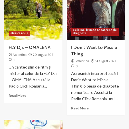
–
Nilsson
Tell
him
Cele mai frumoase cântece de
Muzica noua
dragoste
FLY DJs – OMALENA
I Don’t Want to Miss a
Thing
Valentina
20 august 2021
1
Valentina
14 august 2021
0
Un cântec plin de ritm și
mister al celor de la FLY DJs
Aerosmith interpretează I
– OMALENA Ascultă la
Don't Want to Miss a
Radio Click Romania...
Thing, o piesa de dragoste
nemuritoare Ascultă la
Read
Read More
Radio Click Romania unul...
more
about
Read
Read More
FLY
more
DJs
about
–
I
OMALENA