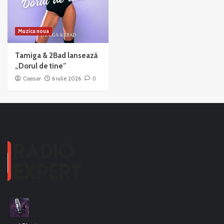
Muzica noua
Tamiga & 2Bad lansează
„Dorul de tine”
Caesar
6 iulie 2026
0