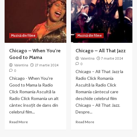
the
filmul
Gun
Chicago
(2003)
Muzică din filme
Muzică din filme
Chicago – When You’re
Chicago – All That Jazz
Good to Mama
Valentina
7 martie 2024
0
Valentina
27 martie 2024
0
Chicago – All That Jazz la
Chicago - When You're
Radio Click Romania
Good to Mama la Radio
Ascultă la Radio Click
Click Romania Ascultă la
Romania cântecul care
Radio Click Romania un alt
deschide celebrul film
cântec însoțit de dans din
Chicago – All That Jazz.
celebrul film...
Despre...
Read
Read
Read More
Read More
more
more
about
about