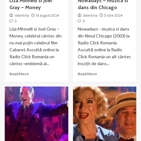
Liza Minnelli si Joel
Nowadays – muzica si
Gray – Money
dans din Chicago
Valentina
16 august 2024
Valentina
5 iulie 2024
0
0
Liza Minnelli si Joel Gray –
Nowadays - muzica si dans
Money, celebrul cântec din
din filmul Chicago (2003) la
nu mai puțin celebrul film
Radio Click Romania
Cabaret Ascultă online la
Ascultă online la Radio
Radio Click Romania un
Click Romania un alt cântec
cântec-emblemă al...
însoțit de dans...
Read
Read
Read More
Read More
more
more
about
about
Liza
Nowadays
Minnelli
–
si
muzica
Joel
si
Gray
dans
–
din
Money
Chicago