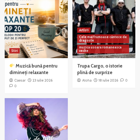
Artisti
Cele mai frumoase cântece de
dragoste
muzica usoara romaneasca
Stiri
veche
Muzică bună pentru
Trupa Cargo, o istorie
dimineți relaxante
plină de surprize
Caesar
23 iulie 2026
Aloha
18 iulie 2026
0
0