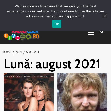
Prima pagină
Asculta live
Despre Noi
Emisiuni
Grila Emisii
Sari
We use cookies to ensure that we give you the best
Promovare Artisti noi
Vrei sa fii DJ?
la
experience on our website. If you continue to use this site we
conținut
will assume that you are happy with it.
Ok
Primary
Menu
HOME
2021
AUGUST
Lună:
august 2021