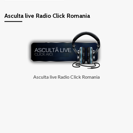
about
Hip
Asculta live Radio Click Romania
hop
–
gen
muzical
și
mai
mult
decât
atât
Asculta live Radio Click Romania