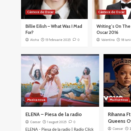
Cântece de Oscar
Cântece de Oscar
Billie Eilish – What Was I Mad
Writing’s On The 
For?
Oscar 2016
Aloha
15 februarie 2025
0
Valentina
18 iun
Muzica noua
Muzica noua
ELENA – Piesa de la radio
Rihanna Ft
Queens Of
Caesar
1 august 2025
0
ELENA - Piesa de la radio | Radio Click
Caesar