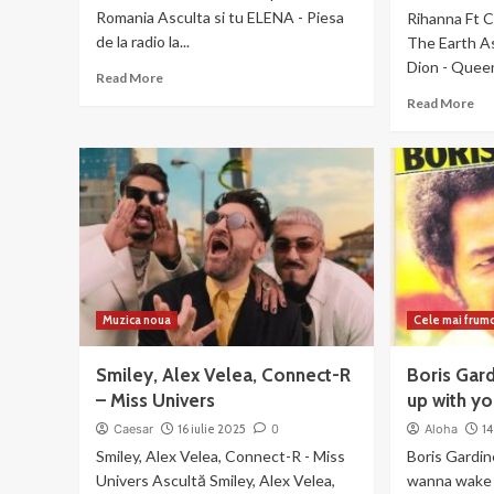
Romania Asculta si tu ELENA - Piesa
Rihanna Ft 
de la radio la...
The Earth As
Dion - Queen
Read
Read More
more
Re
Read More
about
mo
ELENA
ab
–
Ri
Piesa
Ft
de
Cel
la
Di
radio
–
Qu
Of
Th
Muzica noua
Cele mai frum
Ear
Smiley, Alex Velea, Connect-R
Boris Gard
– Miss Univers
up with y
Caesar
16 iulie 2025
0
Aloha
14
Smiley, Alex Velea, Connect-R - Miss
Boris Gardine
Univers Ascultă Smiley, Alex Velea,
wanna wake 