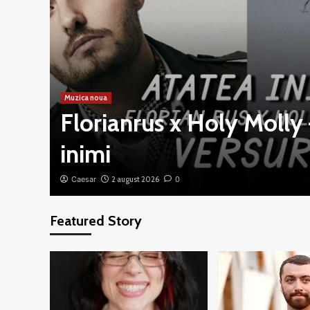
Muzica noua
e
Florianrus x Holy Molly
inimi
Caesar
2 august 2026
0
Featured Story