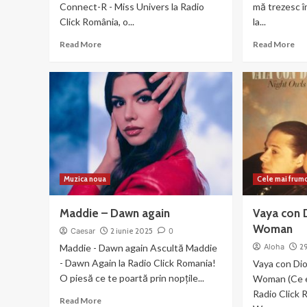
Connect-R - Miss Univers la Radio
mă trezesc î
Click România, o...
la...
Read
Re
Read More
Read More
more
mo
about
ab
Smiley,
Bor
Alex
Gar
Velea,
–
Connect-
I
R
wa
–
wa
Miss
up
Univers
wit
Muzica noua
Cele mai frum
yo
Maddie – Dawn again
Vaya con 
Woman
Caesar
2 iunie 2025
0
Maddie - Dawn again Ascultă Maddie
Aloha
2
- Dawn Again la Radio Click Romania!
Vaya con Dio
O piesă ce te poartă prin nopțile...
Woman (Ce e
Radio Click 
Read
Read More