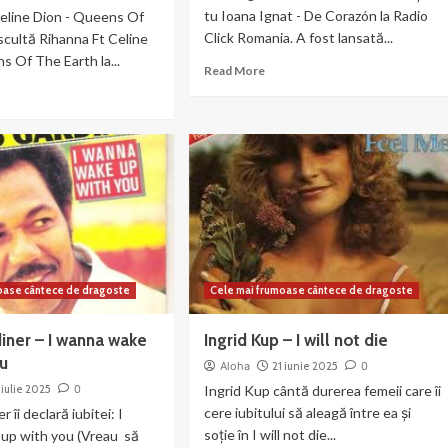
tu Ioana Ignat - De Corazón la Radio
Celine Dion - Queens Of
Click Romania. A fost lansată...
cultă Rihanna Ft Celine
s Of The Earth la...
Read
Read More
more
ad
about
re
Ioana
out
Ignat
hanna
–
De
ine
Corazón
on
eens
e
oase cântece de dragoste
Cele mai frumoase cântece de dragoste
th
iner – I wanna wake
Ingrid Kup – I will not die
ou
Aloha
21 iunie 2025
0
 iulie 2025
0
Ingrid Kup cântă durerea femeii care îi
cere iubitului să aleagă între ea și
r îi declară iubitei: I
soție în I will not die...
up with you (Vreau să