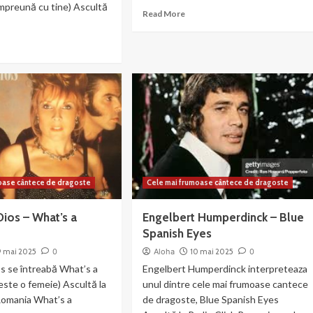
mpreună cu tine) Ascultă
Read
Read More
more
about
ad
Ingrid
re
Kup
out
–
is
I
diner
will
not
die
nna
ke
h
oase cântece de dragoste
Cele mai frumoase cântece de dragoste
u
Dios – What’s a
Engelbert Humperdinck – Blue
Spanish Eyes
9 mai 2025
0
Aloha
10 mai 2025
0
s se întreabă What’s a
Engelbert Humperdinck interpreteaza
ste o femeie) Ascultă la
unul dintre cele mai frumoase cantece
Romania What’s a
de dragoste, Blue Spanish Eyes