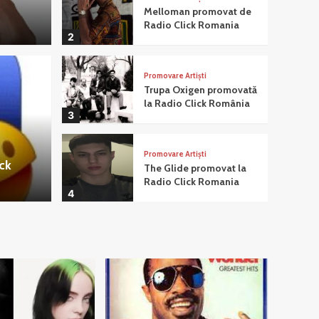
Melloman promovat de
Radio Click Romania
2
Promovare Artiști
Trupa Oxigen promovată
la Radio Click România
3
Muzi
adio online românesc
rela
Promovare Artiști
ck
The Glide promovat la
Radio Click Romania
Caesar
4
Promovare Artiști
Sandra Livanov la Radio
Click Romania
5
Promovare Artiști
Beatrice Tcaciuc –