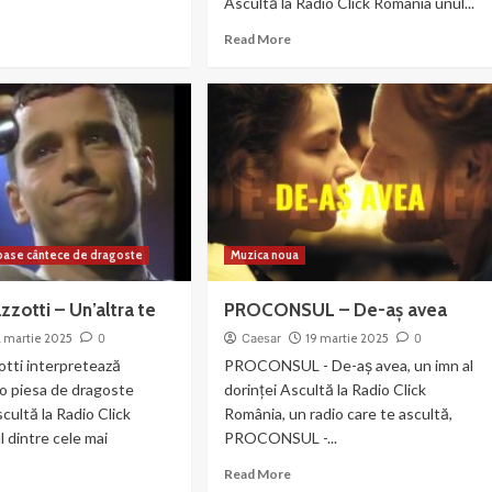
Ascultă la Radio Click Romania unul...
ad
Read
Read More
re
more
out
about
ya
Engelbert
n
Humperdinck
os
–
Blue
at’s
Spanish
Eyes
man
oase cântece de dragoste
Muzica noua
zotti – Un’altra te
PROCONSUL – De-aș avea
2 martie 2025
0
Caesar
19 martie 2025
0
tti interpretează
PROCONSUL - De-aș avea, un imn al
, o piesa de dragoste
dorinței Ascultă la Radio Click
cultă la Radio Click
România, un radio care te ascultă,
 dintre cele mai
PROCONSUL -...
Read
Read More
more