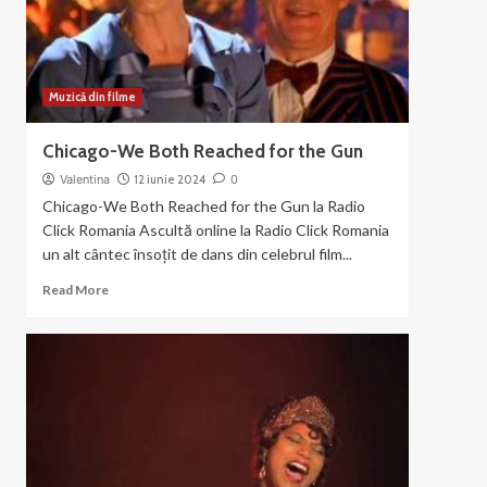
Chicago
(2003)
Muzică din filme
Chicago-We Both Reached for the Gun
Valentina
12 iunie 2024
0
Chicago-We Both Reached for the Gun la Radio
Click Romania Ascultă online la Radio Click Romania
un alt cântec însoțit de dans din celebrul film...
Read
Read More
more
about
Chicago-
We
Both
Reached
for
the
Gun