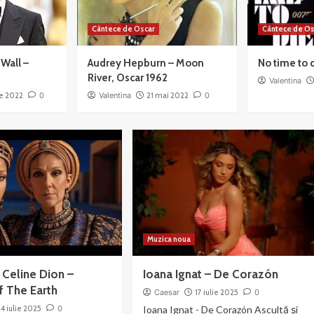
Cântece de Oscar
Cântece de Os
Wall –
Audrey Hepburn – Moon
No time to 
River, Oscar 1962
Valentina
ie 2022
0
Valentina
21 mai 2022
0
Muzica noua
 Celine Dion –
Ioana Ignat – De Corazón
 The Earth
Caesar
17 iulie 2025
0
24 iulie 2025
0
Ioana Ignat - De Corazón Ascultă și