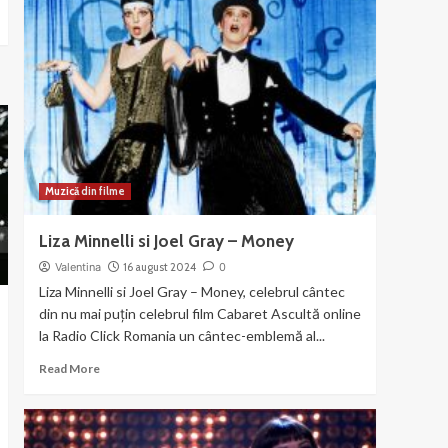
Muzică din filme
Liza Minnelli si Joel Gray – Money
Valentina
16 august 2024
0
Liza Minnelli si Joel Gray – Money, celebrul cântec
din nu mai puțin celebrul film Cabaret Ascultă online
la Radio Click Romania un cântec-emblemă al...
Read
Read More
more
about
Liza
Minnelli