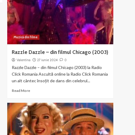
dans
din
Chicago
Muzică din filme
Razzle Dazzle – din filmul Chicago (2003)
Valentina
27 iunie 2024
0
Razzle Dazzle – din filmul Chicago (2003) la Radio
Click Romania Ascultă online la Radio Click Romania
un alt cântec însoțit de dans din celebrul...
Read
Read More
more
about
Razzle
Dazzle
–
din
filmul