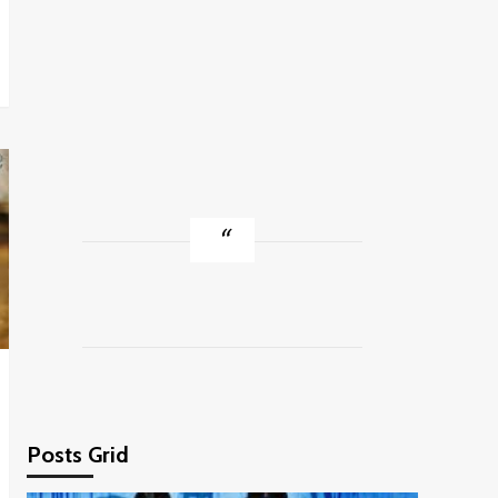
Sandra Livanov la Radio
Click Romania
5
Posts Grid