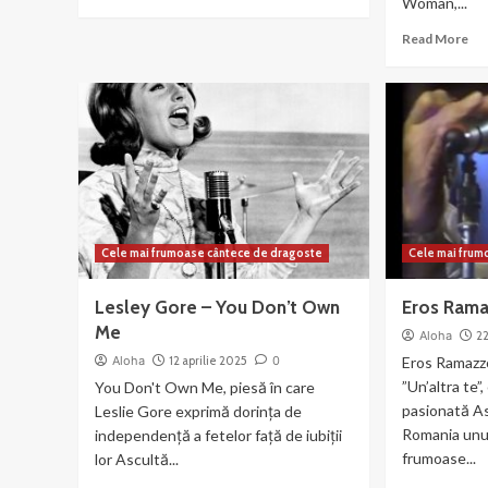
Woman,...
more
about
Re
Read More
Maddie
mo
–
ab
Dawn
Va
again
co
Di
–
Wh
a
Wo
Cele mai frumoase cântece de dragoste
Cele mai frum
Lesley Gore – You Don’t Own
Eros Ramaz
Me
Aloha
2
Aloha
12 aprilie 2025
0
Eros Ramazzo
”Un’altra te”
You Don't Own Me, piesă în care
pasionată As
Leslie Gore exprimă dorința de
Romania unul
independență a fetelor față de iubiții
frumoase...
lor Ascultă...