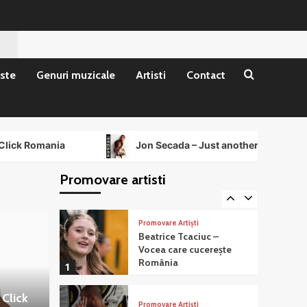
Promovare Artiști
Stiri
Trupa Oxigen promovată
la Radio Click România
3
ste
Genuri muzicale
Artisti
Contact
Promovare Artiști
The Glide promovat la
Radio Click Romania
4
mania
Jon Secada – Just another day
Promovare Artiști
Sandra Livanov la Radio
Promovare artisti
Click Romania
5
Promovare Artiști
Beatrice Tcaciuc –
Vocea care cucerește
România
1
 Click
Promovare Artiști