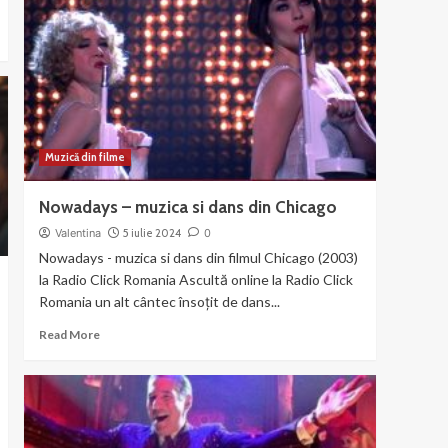
si
Joel
Gray
–
Money
Muzică din filme
Nowadays – muzica si dans din Chicago
Valentina
5 iulie 2024
0
Nowadays - muzica si dans din filmul Chicago (2003)
la Radio Click Romania Ascultă online la Radio Click
Romania un alt cântec însoțit de dans...
Read
Read More
more
about
Nowadays
–
muzica
si