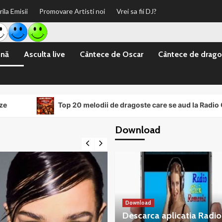
rila Emisii
Promovare Artisti noi
Vrei sa fii DJ?
ină
Asculta live
Cântece de Oscar
Cântece de drago
Top 20 melodii de dragoste care se aud la Radio Click Ro
Download
Download
Descarca aplicatia Radio