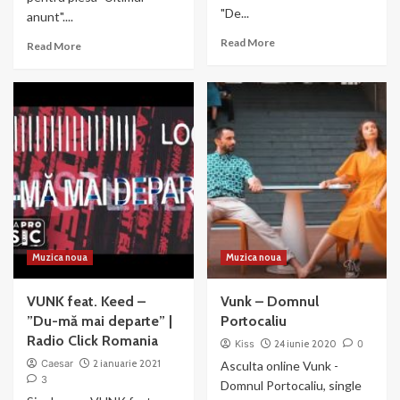
"De...
anunt"....
Read
Read More
Read
Read More
more
more
about
about
VUNK
Vunk
–
&
De
Ioana
azi
Ignat
incep
–
sa
Ultimul
te
anunt
uit
Muzica noua
Muzica noua
VUNK feat. Keed –
Vunk – Domnul
”Du-mă mai departe” |
Portocaliu
Radio Click Romania
Kiss
24 iunie 2020
0
Caesar
2 ianuarie 2021
Asculta online Vunk -
3
Domnul Portocaliu, single