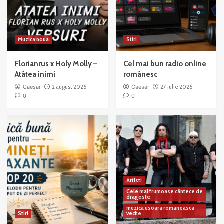
Muzica noua
Stiri
Florianrus x Holy Molly –
Cel mai bun radio online
Atâtea inimi
românesc
Caesar
2 august 2026
Caesar
27 iulie 2026
0
0
Artisti
Cele mai frumoase cântece de
dragoste
muzica usoara romaneasca
Stiri
veche