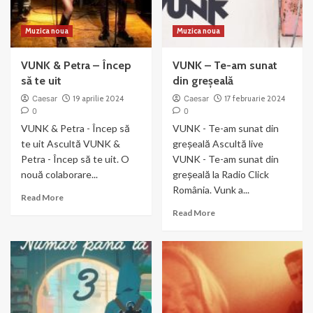
Muzica noua
Muzica noua
VUNK & Petra – Încep
VUNK – Te-am sunat
să te uit
din greșeală
Caesar
19 aprilie 2024
Caesar
17 februarie 2024
0
0
VUNK & Petra - Încep să
VUNK - Te-am sunat din
te uit Ascultă VUNK &
greșeală Ascultă live
Petra - Încep să te uit. O
VUNK - Te-am sunat din
nouă colaborare...
greșeală la Radio Click
România. Vunk a...
Read
Read More
more
Read
Read More
about
more
VUNK
about
&
VUNK
Petra
–
–
Te-
Încep
am
să
sunat