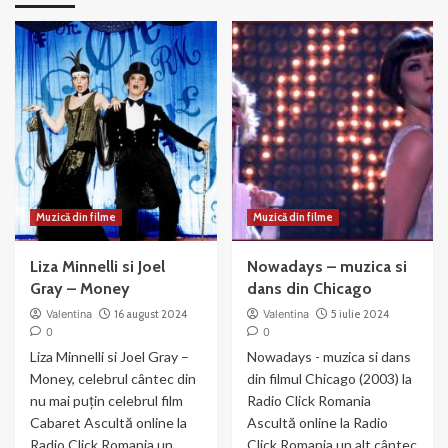
Muzică din filme
Muzică din filme
Liza Minnelli si Joel
Nowadays – muzica si
Gray – Money
dans din Chicago
Valentina
16 august 2024
Valentina
5 iulie 2024
0
0
Liza Minnelli si Joel Gray –
Nowadays - muzica si dans
Money, celebrul cântec din
din filmul Chicago (2003) la
nu mai puțin celebrul film
Radio Click Romania
Cabaret Ascultă online la
Ascultă online la Radio
Radio Click Romania un
Click Romania un alt cântec