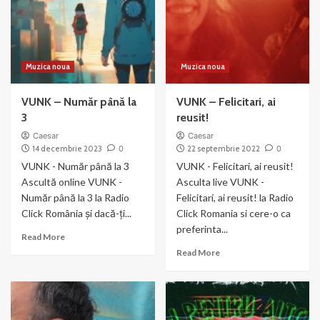
te
din
uit
greșeală
Muzica noua
Muzica noua
VUNK – Număr până la
VUNK – Felicitari, ai
3
reusit!
Caesar
Caesar
14 decembrie 2023
0
22 septembrie 2022
0
VUNK - Număr până la 3
VUNK - Felicitari, ai reusit!
Ascultă online VUNK -
Asculta live VUNK -
Număr până la 3 la Radio
Felicitari, ai reusit! la Radio
Click România și dacă-ți...
Click Romania si cere-o ca
preferinta...
Read
Read More
more
Read
Read More
about
more
VUNK
about
–
VUNK
Număr
–
până
Felicitari,