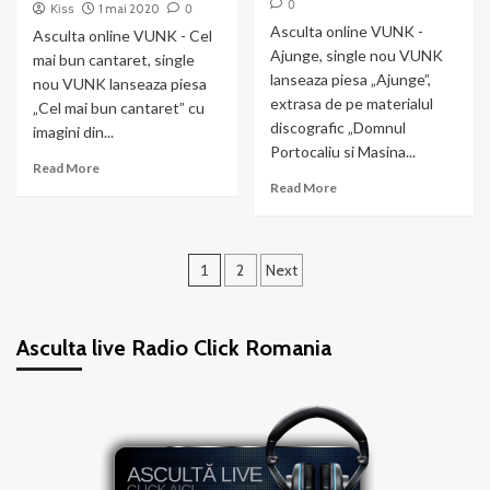
0
Kiss
1 mai 2020
0
Asculta online VUNK -
Asculta online VUNK - Cel
Ajunge, single nou VUNK
mai bun cantaret, single
lanseaza piesa „Ajunge”,
nou VUNK lanseaza piesa
extrasa de pe materialul
„Cel mai bun cantaret” cu
discografic „Domnul
imagini din...
Portocaliu si Masina...
Read
Read More
Read
more
Read More
more
about
about
VUNK
VUNK
–
Paginație
–
Cel
1
2
Next
Ajunge
mai
articole
bun
cantaret
Asculta live Radio Click Romania