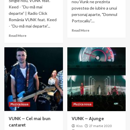
Single nou, VUNK feat.
nou Vunk ne prezinta
Keed - ”Du-mă mai
povestea de iubire a unui
departe” | Radio Click
personaj aparte, "Domnul
România VUNK feat. Keed
Portocaliu"....
- ”Du-mă mai departe”...
Read
Read More
Read
more
Read More
more
about
about
Vunk
VUNK
–
feat.
Domnul
Keed
Portocaliu
–
”Du-
mă
mai
departe”
|
Radio
Muzica noua
Muzica noua
Click
Romania
VUNK – Cel mai bun
VUNK – Ajunge
cantaret
Kiss
27 martie 2020