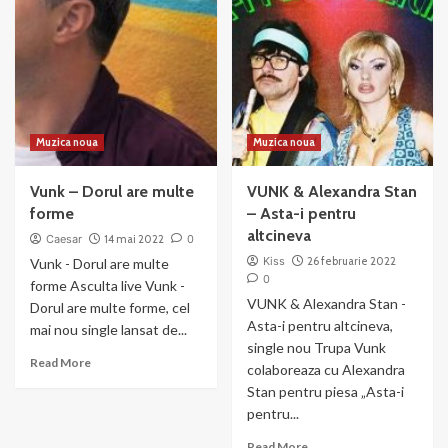
la
ai
3
reusit!
Muzica noua
Muzica noua
Vunk – Dorul are multe
VUNK & Alexandra Stan
forme
– Asta-i pentru
altcineva
Caesar
14 mai 2022
0
Kiss
26 februarie 2022
Vunk - Dorul are multe
0
forme Asculta live Vunk -
VUNK & Alexandra Stan -
Dorul are multe forme, cel
Asta-i pentru altcineva,
mai nou single lansat de...
single nou Trupa Vunk
Read
Read More
colaboreaza cu Alexandra
more
Stan pentru piesa „Asta-i
about
pentru...
Vunk
–
Read
Read More