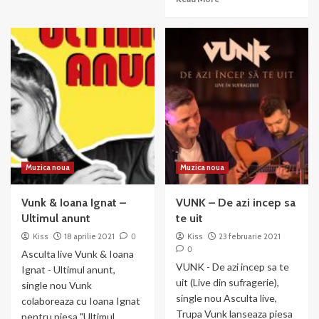
Dorul
more
are
about
multe
VUNK
forme
&
Alexandra
Stan
–
Asta-
i
pentru
altcineva
Muzica noua
Muzica noua
Vunk & Ioana Ignat –
VUNK – De azi incep sa
Ultimul anunt
te uit
Kiss
18 aprilie 2021
0
Kiss
23 februarie 2021
0
Asculta live Vunk & Ioana
VUNK - De azi incep sa te
Ignat - Ultimul anunt,
uit (Live din sufragerie),
single nou Vunk
single nou Asculta live,
colaboreaza cu Ioana Ignat
Trupa Vunk lanseaza piesa
pentru piesa "Ultimul