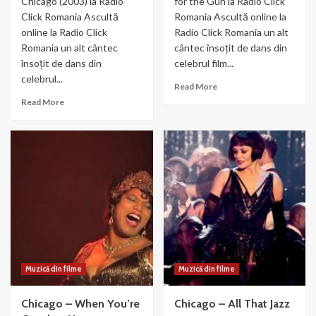
Chicago (2003) la Radio
for the Gun la Radio Click
Click Romania Ascultă
Romania Ascultă online la
online la Radio Click
Radio Click Romania un alt
Romania un alt cântec
cântec însoțit de dans din
însoțit de dans din
celebrul film...
celebrul...
Read
Read More
more
Read
Read More
about
more
Chicago-
about
We
Razzle
Both
Dazzle
Reached
–
for
din
the
filmul
Gun
Chicago
(2003)
Muzică din filme
Muzică din filme
Chicago – When You’re
Chicago – All That Jazz