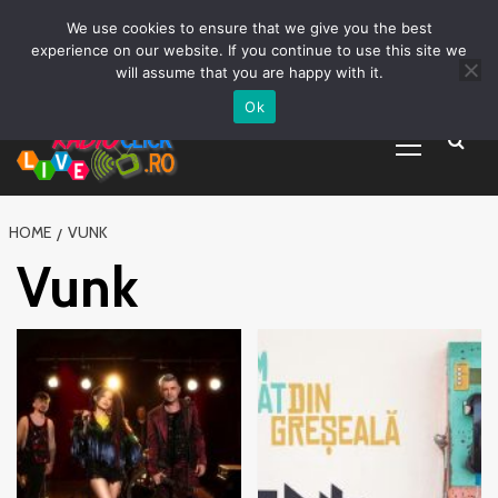
Prima pagină
Asculta live
Despre Noi
Emisiuni
Grila Emisii
Sari
We use cookies to ensure that we give you the best
Promovare Artisti noi
Vrei sa fii DJ?
la
experience on our website. If you continue to use this site we
conținut
will assume that you are happy with it.
Ok
Primary
Menu
HOME
VUNK
Vunk