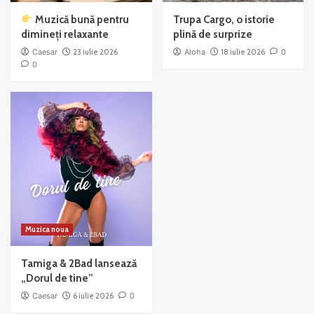
Muzică bună pentru
Trupa Cargo, o istorie
dimineți relaxante
plină de surprize
Caesar
23 iulie 2026
Aloha
18 iulie 2026
0
0
Muzica noua
Tamiga & 2Bad lansează
„Dorul de tine”
Caesar
6 iulie 2026
0