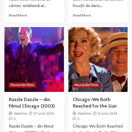
cântec-emblemă al...
însoțit de dans...
Read
Read
Read More
Read More
more
more
about
about
Liza
Nowadays
Minnelli
–
si
muzica
Joel
si
Gray
dans
–
din
Money
Chicago
Muzică din filme
Muzică din filme
Razzle Dazzle – din
Chicago-We Both
filmul Chicago (2003)
Reached for the Gun
Valentina
27 iunie 2024
Valentina
12 iunie 2024
0
0
Razzle Dazzle – din filmul
Chicago-We Both Reached