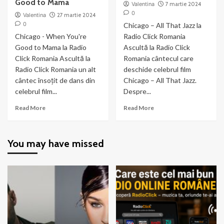
Good to Mama
Valentina
7 martie 2024
0
Valentina
27 martie 2024
0
Chicago – All That Jazz la
Chicago - When You're
Radio Click Romania
Good to Mama la Radio
Ascultă la Radio Click
Click Romania Ascultă la
Romania cântecul care
Radio Click Romania un alt
deschide celebrul film
cântec însoțit de dans din
Chicago – All That Jazz.
celebrul film...
Despre...
Read
Read
Read More
Read More
more
more
about
about
Chicago
Chicago
You may have missed
–
–
When
All
You’re
That
Good
Jazz
to
Mama