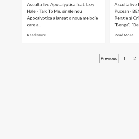
Asculta live Apocalyptica feat. Lzzy
Asculta live
Hale - Talk To Me, single nou
Pucean - BE
Apocalyptica a lansat o noua melodie
Rengle și Cr
care a...
"Benga". "Be
Read
Re
Read More
Read More
more
mo
about
ab
Apocalyptica
RE
Paginație
feat.
&
Previous
1
2
Lzzy
Cri
articole
Hale
Pu
–
–
Talk
BE
To
Me