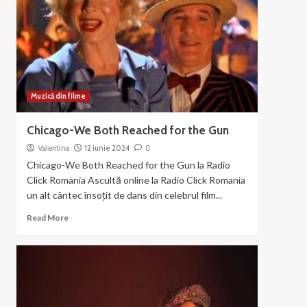
din
filmul
Chicago
(2003)
Muzică din filme
Chicago-We Both Reached for the Gun
Valentina
12 iunie 2024
0
Chicago-We Both Reached for the Gun la Radio
Click Romania Ascultă online la Radio Click Romania
un alt cântec însoțit de dans din celebrul film...
Read
Read More
more
about
Chicago-
We
Both
Reached
for