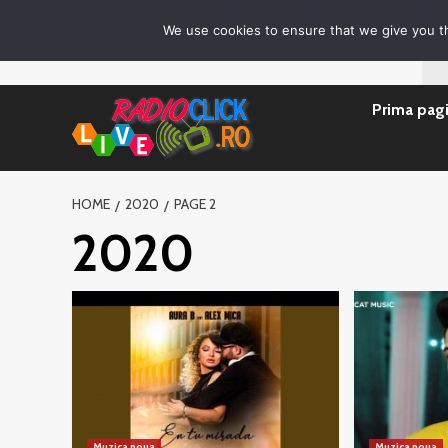
Sari
Prima pagină
Asculta live
Despre Noi
Emisiuni
G
We use cookies to ensure that we give you th
la
conținut
Prima pag
HOME
2020
PAGE 2
2020
Muzica noua
Muzica noua