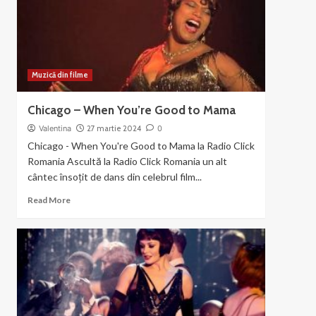
the
Gun
Muzică din filme
Chicago – When You’re Good to Mama
Valentina
27 martie 2024
0
Chicago - When You're Good to Mama la Radio Click
Romania Ascultă la Radio Click Romania un alt
cântec însoțit de dans din celebrul film...
Read
Read More
more
about
Chicago
–
When
You’re
Good
to