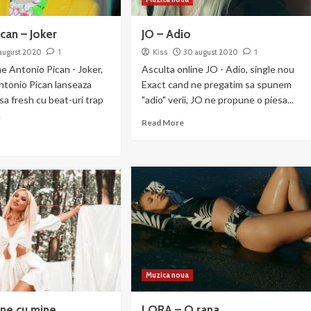
can – Joker
JO – Adio
august 2020
1
Kiss
30 august 2020
1
ne Antonio Pican - Joker,
Asculta online JO - Adio, single nou
ntonio Pican lanseaza
Exact cand ne pregatim sa spunem
esa fresh cu beat-uri trap
"adio" verii, JO ne propune o piesa...
.
Read
Read More
more
ad
about
re
JO
out
–
tonio
Adio
an
ker
Muzica noua
ne cu mine
LORA – O rana