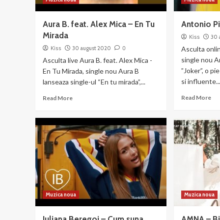
Aura B. feat. Alex Mica – En Tu
Antonio Pi
Mirada
Kiss
30 
Kiss
30 august 2020
0
Asculta onli
single nou A
Asculta live Aura B. feat. Alex Mica -
”Joker”, o pi
En Tu Mirada, single nou Aura B
si influente..
lanseaza single-ul “En tu mirada”,...
Re
Read
Read More
Read More
mo
more
ab
about
An
Aura
Pic
B.
–
feat.
Jo
Alex
Mica
–
En
Tu
Muzica noua
Muzica noua
Mirada
Iuliana Beregoi – Cum suna
AMNA – Bi