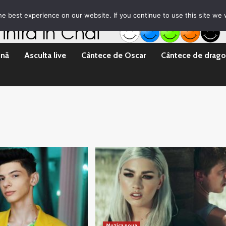
rila Emisii
Promovare Artisti noi
Vrei sa fii DJ?
e best experience on our website. If you continue to use this site we w
ină
Asculta live
Cântece de Oscar
Cântece de drago
Muzica noua