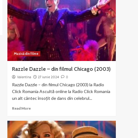
–
muzica
si
dans
din
Chicago
Muzică din filme
Razzle Dazzle – din filmul Chicago (2003)
Valentina
27 iunie 2024
0
Razzle Dazzle – din filmul Chicago (2003) la Radio
Click Romania Ascultă online la Radio Click Romania
un alt cântec însoțit de dans din celebrul...
Read
Read More
more
about
Razzle
Dazzle
–