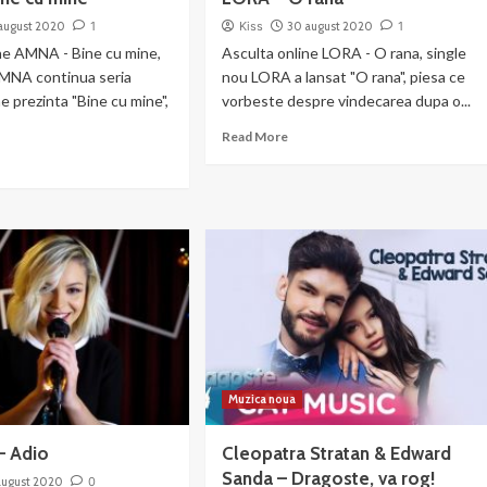
august 2020
1
Kiss
30 august 2020
1
ne AMNA - Bine cu mine,
Asculta online LORA - O rana, single
AMNA continua seria
nou LORA a lansat "O rana", piesa ce
 ne prezinta "Bine cu mine",
vorbeste despre vindecarea dupa o...
Read
Read More
more
ad
about
re
LORA
out
–
NA
O
rana
ne
ne
Muzica noua
– Adio
Cleopatra Stratan & Edward
Sanda – Dragoste, va rog!
august 2020
0