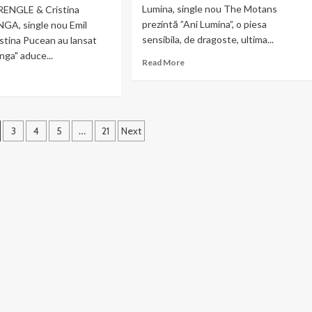
Lumina, single nou The Motans
 RENGLE & Cristina
prezintă ”Ani Lumina”, o piesa
NGA, single nou Emil
sensibila, de dragoste, ultima...
istina Pucean au lansat
nga" aduce...
Read
Read More
more
ad
about
re
The
out
Motans
NGLE
–
3
4
5
…
21
Next
Ani
stina
Lumina
cean
NGA