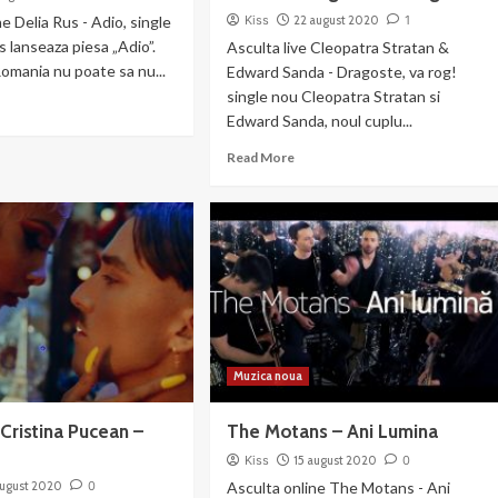
e Delia Rus - Adio, single
Kiss
22 august 2020
1
s lanseaza piesa „Adio”.
Asculta live Cleopatra Stratan &
Romania nu poate sa nu...
Edward Sanda - Dragoste, va rog!
single nou Cleopatra Stratan si
ad
Edward Sanda, noul cuplu...
re
out
Read
Read More
ia
more
s
about
Cleopatra
io
Stratan
&
Edward
Sanda
–
Dragoste,
va
Muzica noua
rog!
Cristina Pucean –
The Motans – Ani Lumina
Kiss
15 august 2020
0
august 2020
0
Asculta online The Motans - Ani