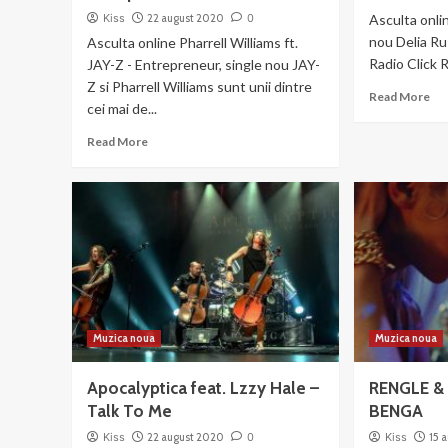
Kiss
22 august 2020
0
Asculta onlin
nou Delia Ru
Asculta online Pharrell Williams ft.
Radio Click 
JAY-Z - Entrepreneur, single nou JAY-
Z si Pharrell Williams sunt unii dintre
Re
Read More
cei mai de...
mo
ab
Read
Read More
Del
more
Ru
about
–
Pharrell
Ad
Williams
ft.
JAY-
Z
–
Entrepreneur
Muzica noua
Muzica noua
Apocalyptica feat. Lzzy Hale –
RENGLE & 
Talk To Me
BENGA
Kiss
22 august 2020
0
Kiss
15 