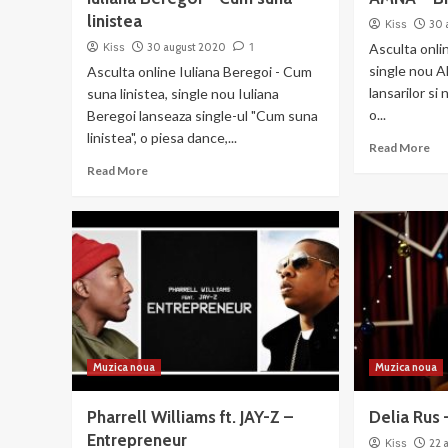
linistea
Kiss
30 
Kiss
30 august 2020
1
Asculta onli
single nou 
Asculta online Iuliana Beregoi - Cum
lansarilor si
suna linistea, single nou Iuliana
o...
Beregoi lanseaza single-ul "Cum suna
linistea", o piesa dance,...
Re
Read More
mo
Read
Read More
ab
more
AM
about
–
Iuliana
Bi
Beregoi
cu
–
mi
Cum
suna
linistea
Muzica noua
Muzica noua
Pharrell Williams ft. JAY-Z –
Delia Rus 
Entrepreneur
Kiss
22 