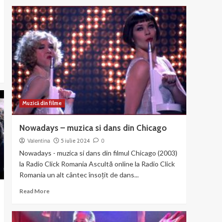
about
Liza
Minnelli
si
Joel
Gray
–
Money
Muzică din filme
Nowadays – muzica si dans din Chicago
Valentina
5 iulie 2024
0
Nowadays - muzica si dans din filmul Chicago (2003)
la Radio Click Romania Ascultă online la Radio Click
Romania un alt cântec însoțit de dans...
Read
Read More
more
about
Nowadays