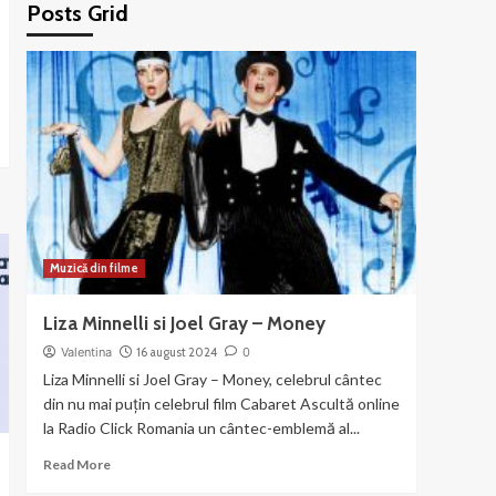
Posts Grid
Muzică din filme
Liza Minnelli si Joel Gray – Money
Valentina
16 august 2024
0
Liza Minnelli si Joel Gray – Money, celebrul cântec
din nu mai puțin celebrul film Cabaret Ascultă online
la Radio Click Romania un cântec-emblemă al...
Read
Read More
more