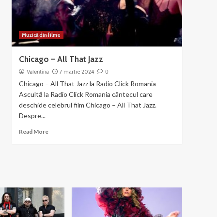
Mama
Muzică din filme
Chicago – All That Jazz
Valentina
7 martie 2024
0
Chicago – All That Jazz la Radio Click Romania
Ascultă la Radio Click Romania cântecul care
deschide celebrul film Chicago – All That Jazz.
Despre...
Read
Read More
more
about
Chicago
–
All
That
Jazz