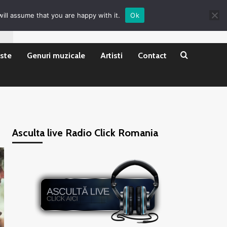
ill assume that you are happy with it.
Ok
ste
Genuri muzicale
Artisti
Contact
Asculta live Radio Click Romania