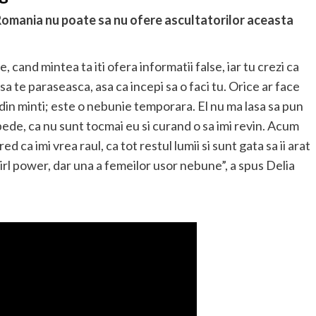
 Romania nu poate sa nu ofere ascultatorilor aceasta
 cand mintea ta iti ofera informatii false, iar tu crezi ca
 sa te paraseasca, asa ca incepi sa o faci tu. Orice ar face
 din minti; este o nebunie temporara. El nu ma lasa sa pun
pede, ca nu sunt tocmai eu si curand o sa imi revin. Acum
d ca imi vrea raul, ca tot restul lumii si sunt gata sa ii arat
irl power, dar una a femeilor usor nebune”, a spus Delia