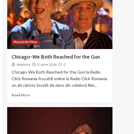
din
filmul
Chicago
(2003)
Muzică din filme
Chicago-We Both Reached for the Gun
Valentina
12 iunie 2024
0
Chicago-We Both Reached for the Gun la Radio
Click Romania Ascultă online la Radio Click Romania
un alt cântec însoțit de dans din celebrul film...
Read
Read More
more
about
Chicago-
We
Both
Reached
for