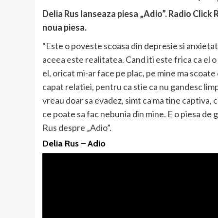
Delia Rus lanseaza piesa „Adio”. Radio Click
noua piesa.
“Este o poveste scoasa din depresie si anxietate,
aceea este realitatea. Cand iti este frica ca el o
el, oricat mi-ar face pe plac, pe mine ma scoate
capat relatiei, pentru ca stie ca nu gandesc lim
vreau doar sa evadez, simt ca ma tine captiva, cre
ce poate sa fac nebunia din mine. E o piesa de g
Rus despre „Adio”.
Delia Rus – Adio