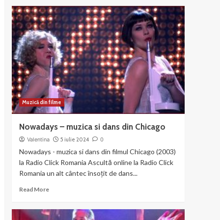
about
Liza
Minnelli
si
Joel
Gray
–
Money
Muzică din filme
Nowadays – muzica si dans din Chicago
Valentina
5 iulie 2024
0
Nowadays - muzica si dans din filmul Chicago (2003)
la Radio Click Romania Ascultă online la Radio Click
Romania un alt cântec însoțit de dans...
Read
Read More
more
about
Nowadays