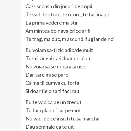
Ca-s scoasa din jocuri de copii
Te vad, te storc, te ntorc, te fac inapoi
La prima vedere ma stii
Am mintea bolnava orice ar fi
Te trag, ma duc, m ascund, fug iar de noi
Eu voiam sa-ti zic adio/de mult
Tu-mi ziceai ca-i doar un piua
Nu voiai sa se duca asa usor
Dar tare mi se pare
Ca ma tii cumva cu forta
Si doar tie o sa ti faci rau
Eu te vad ca pe un trecut
Tu faci planuri iar pe mut
Nu vad, de ce insisti tu sa mai stai
Dau semnale ca te uit