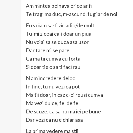
Am mintea bolnava orice ar fi
Te trag, ma duc, m-ascund, fug iar de noi
Eu voiam sa-ti zic adio/de mult
Tu-mi ziceai ca-i doar un piua
Nu voiai sa se duca asa usor
Dar tare mi se pare
Ca ma tii cumva cu forta
Si doar tie o sa ti faci rau
N am incredere deloc
In tine, tu nu vezi ca pot
Ma tii doar, in caz c-oi reusi cumva
Ma vezi dulce, fel de fel
De scuze, ca sa nu ma iei pe bune
Dar vezi ca nu e chiar asa
La prima vedere ma stii