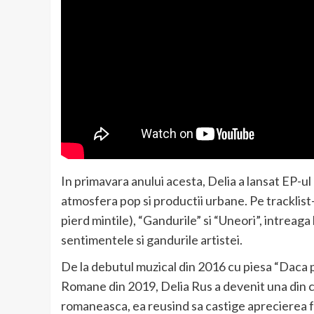
In primavara anului acesta, Delia a lansat EP-ul 
atmosfera pop si productii urbane. Pe tracklist
pierd mintile), “Gandurile” si “Uneori”, intreag
sentimentele si gandurile artistei.
De la debutul muzical din 2016 cu piesa “Daca p
Romane din 2019, Delia Rus a devenit una din ce
romaneasca, ea reusind sa castige aprecierea fa