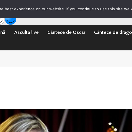
rila Emisii
Promovare Artisti noi
Vrei sa fii DJ?
e best experience on our website. If you continue to use this site we w
ină
Asculta live
Cântece de Oscar
Cântece de drago