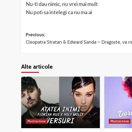
Nu-ti dau nimic, nu vrei mai mult
Nu poti sa intelegi ca nu ma ai
Post
Previous:
Cleopatra Stratan & Edward Sanda – Dragoste, va ro
navigation
Alte articole
Muzica noua
Muzica noua