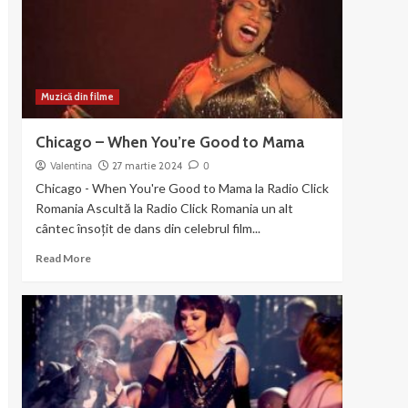
the
Gun
Muzică din filme
Chicago – When You’re Good to Mama
Valentina
27 martie 2024
0
Chicago - When You're Good to Mama la Radio Click
Romania Ascultă la Radio Click Romania un alt
cântec însoțit de dans din celebrul film...
Read
Read More
more
about
Chicago
–
When
You’re
Good
to