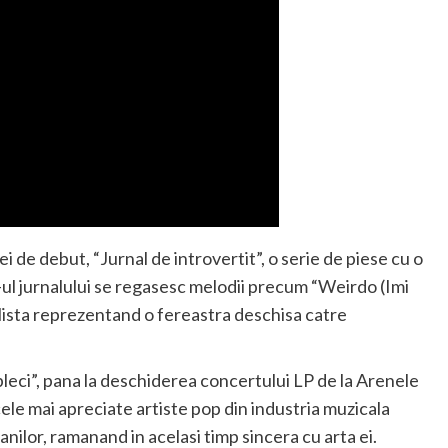
ei de debut, “Jurnal de introvertit”, o serie de piese cu o
-ul jurnalului se regasesc melodii precum “Weirdo (Imi
a lista reprezentand o fereastra deschisa catre
leci”, pana la deschiderea concertului LP de la Arenele
le mai apreciate artiste pop din industria muzicala
nilor, ramanand in acelasi timp sincera cu arta ei.