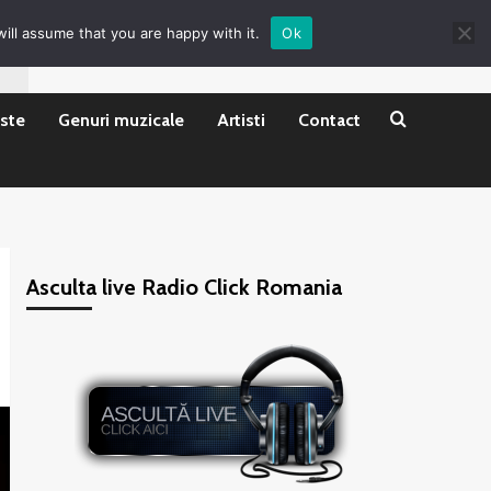
ill assume that you are happy with it.
Ok
ste
Genuri muzicale
Artisti
Contact
Asculta live Radio Click Romania