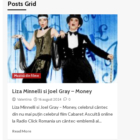
Posts Grid
Muzică din filme
Liza Minnelli si Joel Gray – Money
Valentina
16 august 2024
0
Liza Minnelli si Joel Gray – Money, celebrul cântec
din nu mai puțin celebrul film Cabaret Ascultă online
la Radio Click Romania un cântec-emblemă al...
Read
Read More
more