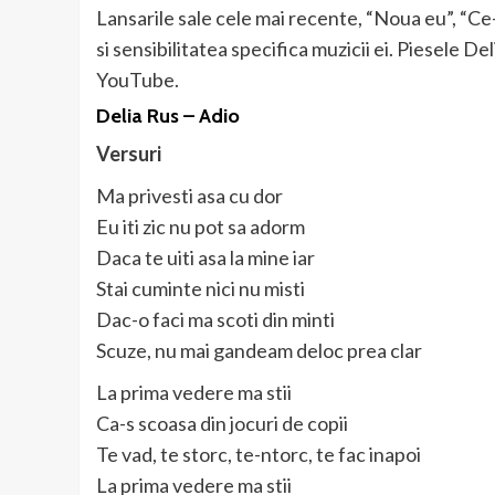
Lansarile sale cele mai recente, “Noua eu”, “Ce
si sensibilitatea specifica muzicii ei. Piesele De
YouTube.
Delia Rus – Adio
Versuri
Ma privesti asa cu dor
Eu iti zic nu pot sa adorm
Daca te uiti asa la mine iar
Stai cuminte nici nu misti
Dac-o faci ma scoti din minti
Scuze, nu mai gandeam deloc prea clar
La prima vedere ma stii
Ca-s scoasa din jocuri de copii
Te vad, te storc, te-ntorc, te fac inapoi
La prima vedere ma stii