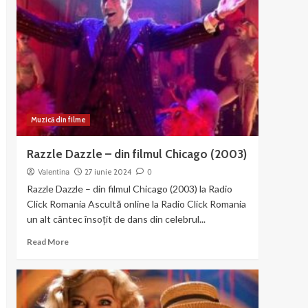
–
muzica
si
dans
din
Chicago
Muzică din filme
Razzle Dazzle – din filmul Chicago (2003)
Valentina
27 iunie 2024
0
Razzle Dazzle – din filmul Chicago (2003) la Radio
Click Romania Ascultă online la Radio Click Romania
un alt cântec însoțit de dans din celebrul...
Read
Read More
more
about
Razzle
Dazzle
–