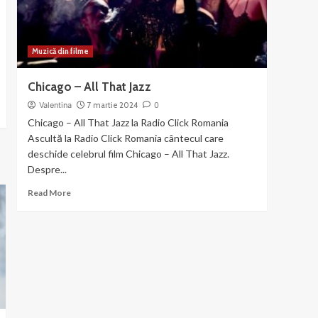
Mama
Muzică din filme
Chicago – All That Jazz
Valentina
7 martie 2024
0
Chicago – All That Jazz la Radio Click Romania
Ascultă la Radio Click Romania cântecul care
deschide celebrul film Chicago – All That Jazz.
Despre...
Read
Read More
more
about
Chicago
–
All
That
Jazz