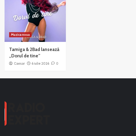
Muzica noua
Tamiga & 2Bad lansează
„Dorul de tine”
Caesar
6 iulie 2026
0