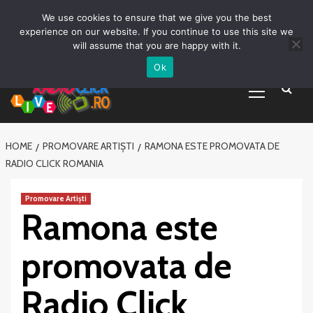
Prima pagină
Asculta live
Despre Noi
Emisiuni
Grila Emisii
Sari
We use cookies to ensure that we give you the best
Promovare Artisti noi
Vrei sa fii DJ?
la
experience on our website. If you continue to use this site we
conținut
will assume that you are happy with it.
Ok
Primary
Menu
HOME
PROMOVARE ARTIȘTI
RAMONA ESTE PROMOVATA DE
RADIO CLICK ROMANIA
Promovare Artiști
Ramona este
promovata de
Radio Click