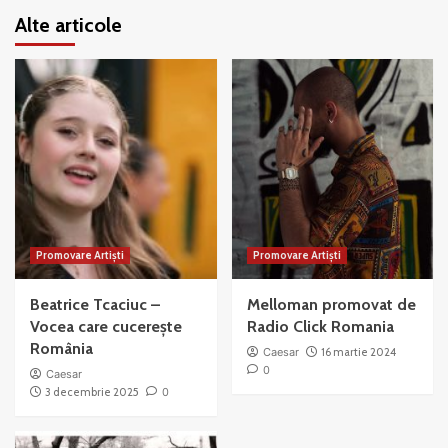
Alte articole
Promovare Artiști
Promovare Artiști
Beatrice Tcaciuc –
Melloman promovat de
Vocea care cucerește
Radio Click Romania
România
Caesar
16 martie 2024
0
Caesar
3 decembrie 2025
0