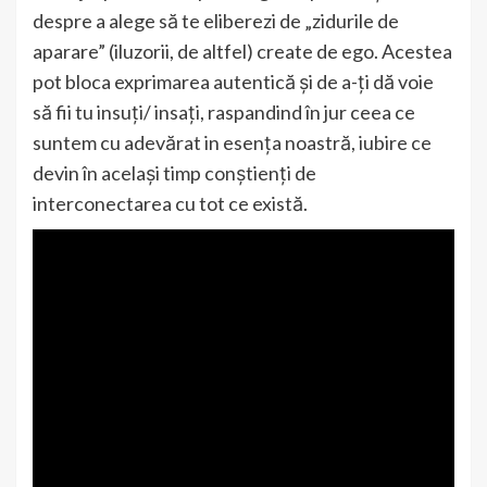
despre a alege să te eliberezi de „zidurile de
aparare” (iluzorii, de altfel) create de ego. Acestea
pot bloca exprimarea autentică și de a-ți dă voie
să fii tu insuți/ insați, raspandind în jur ceea ce
suntem cu adevărat in esența noastră, iubire ce
devin în același timp conștienți de
interconectarea cu tot ce există.