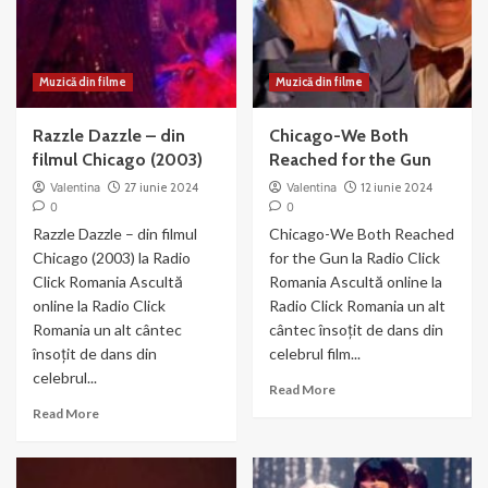
Money
Chicago
Muzică din filme
Muzică din filme
Razzle Dazzle – din
Chicago-We Both
filmul Chicago (2003)
Reached for the Gun
Valentina
27 iunie 2024
Valentina
12 iunie 2024
0
0
Razzle Dazzle – din filmul
Chicago-We Both Reached
Chicago (2003) la Radio
for the Gun la Radio Click
Click Romania Ascultă
Romania Ascultă online la
online la Radio Click
Radio Click Romania un alt
Romania un alt cântec
cântec însoțit de dans din
însoțit de dans din
celebrul film...
celebrul...
Read
Read More
more
Read
Read More
about
more
Chicago-
about
We
Razzle