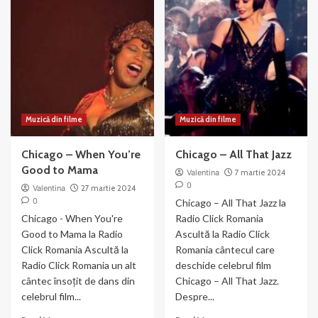
Both
Dazzle
Reached
–
for
din
the
filmul
Gun
Chicago
(2003)
Muzică din filme
Muzică din filme
Chicago – When You’re
Chicago – All That Jazz
Good to Mama
Valentina
7 martie 2024
0
Valentina
27 martie 2024
0
Chicago – All That Jazz la
Chicago - When You're
Radio Click Romania
Good to Mama la Radio
Ascultă la Radio Click
Click Romania Ascultă la
Romania cântecul care
Radio Click Romania un alt
deschide celebrul film
cântec însoțit de dans din
Chicago – All That Jazz.
celebrul film...
Despre...
Read
Read