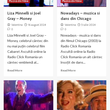
Muzică din filme
Muzică din filme
Liza Minnelli si Joel
Nowadays – muzica si
Gray – Money
dans din Chicago
Valentina
16 august 2024
Valentina
5 iulie 2024
0
0
Liza Minnelli si Joel Gray –
Nowadays - muzica si dans
Money, celebrul cântec din
din filmul Chicago (2003) la
nu mai puțin celebrul film
Radio Click Romania
Cabaret Ascultă online la
Ascultă online la Radio
Radio Click Romania un
Click Romania un alt cântec
cântec-emblemă al...
însoțit de dans...
Read
Read
Read More
Read More
more
more
about
about
Liza
Nowadays
Minnelli
–
si
muzica
Joel
si
Gray
dans
–
din