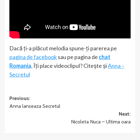
Dacă ți-a plăcut melodia spune-ți parerea pe
pagina de facebook
sau pe pagina de
chat
Romania
. Îți place videoclipul? Citește și
Anna –
Secretul
Post
Previous:
Anna lanseaza Secretul
navigation
Next:
Nicoleta Nuca – Ultima oara