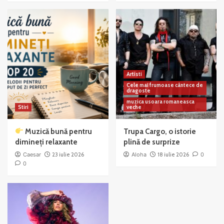
Artisti
Cele mai frumoase cântece de
dragoste
muzica usoara romaneasca
Stiri
veche
Muzică bună pentru
Trupa Cargo, o istorie
dimineți relaxante
plină de surprize
Caesar
23 iulie 2026
Aloha
18 iulie 2026
0
0