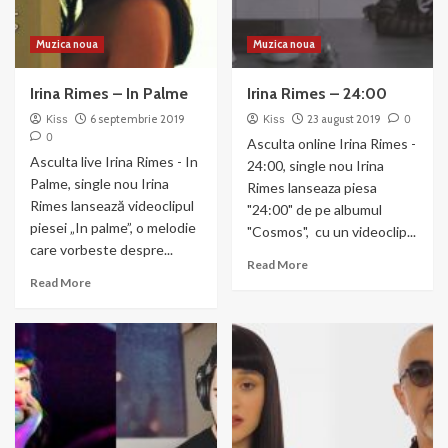
Muzica noua
Muzica noua
Irina Rimes – In Palme
Irina Rimes – 24:00
Kiss
6 septembrie 2019
Kiss
23 august 2019
0
0
Asculta online Irina Rimes -
Asculta live Irina Rimes - In
24:00, single nou Irina
Palme, single nou Irina
Rimes lanseaza piesa
Rimes lansează videoclipul
"24:00" de pe albumul
piesei „In palme”, o melodie
"Cosmos", cu un videoclip...
care vorbeste despre...
Read
Read More
Read
more
Read More
more
about
about
Irina
Irina
Rimes
Rimes –
–
In
24:00
Palme