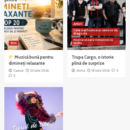
Artisti
Cele mai frumoase cântece de
dragoste
muzica usoara romaneasca
Stiri
veche
Muzică bună pentru
Trupa Cargo, o istorie
dimineți relaxante
plină de surprize
Caesar
23 iulie 2026
Aloha
18 iulie 2026
0
0