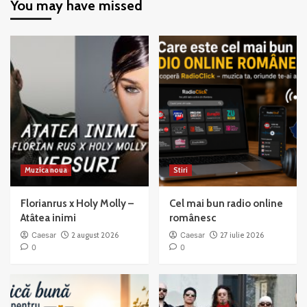
You may have missed
–
–
When
All
You’re
That
Good
Jazz
to
Mama
Muzica noua
Stiri
Florianrus x Holy Molly –
Cel mai bun radio online
Atâtea inimi
românesc
Caesar
2 august 2026
Caesar
27 iulie 2026
0
0