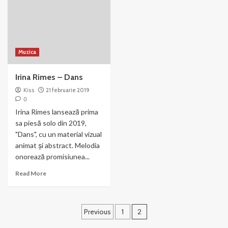
–
Supradoza
Hero
de
dor
Muzica
Irina Rimes – Dans
Kiss
21 februarie 2019
0
Irina Rimes lansează prima
sa piesă solo din 2019,
"Dans", cu un material vizual
animat şi abstract. Melodia
onorează promisiunea...
Read
Read More
more
about
Irina
Paginație
Rimes
Previous
1
2
–