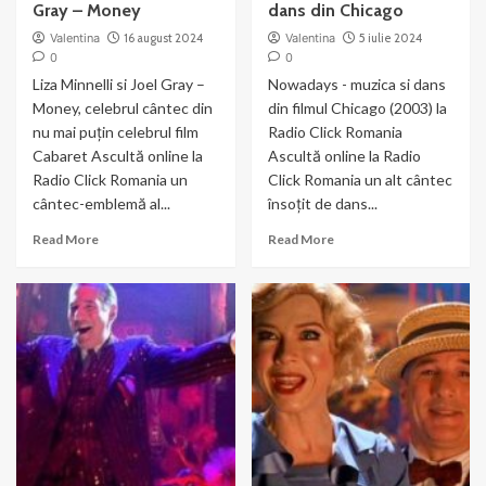
Gray – Money
dans din Chicago
Valentina
16 august 2024
Valentina
5 iulie 2024
0
0
Liza Minnelli si Joel Gray –
Nowadays - muzica si dans
Money, celebrul cântec din
din filmul Chicago (2003) la
nu mai puțin celebrul film
Radio Click Romania
Cabaret Ascultă online la
Ascultă online la Radio
Radio Click Romania un
Click Romania un alt cântec
cântec-emblemă al...
însoțit de dans...
Read
Read
Read More
Read More
more
more
about
about
Liza
Nowadays
Minnelli
–
si
muzica
Joel
si
Gray
dans
–
din
Money
Chicago