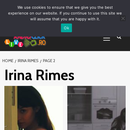
Prima pagină
Asculta live
Despre Noi
Emisiuni
Grila Emisii
Sari
We use cookies to ensure that we give you the best
Promovare Artisti noi
Vrei sa fii DJ?
la
experience on our website. If you continue to use this site we
conținut
will assume that you are happy with it.
Ok
Primary
Menu
HOME
IRINA RIMES
PAGE 2
Irina Rimes