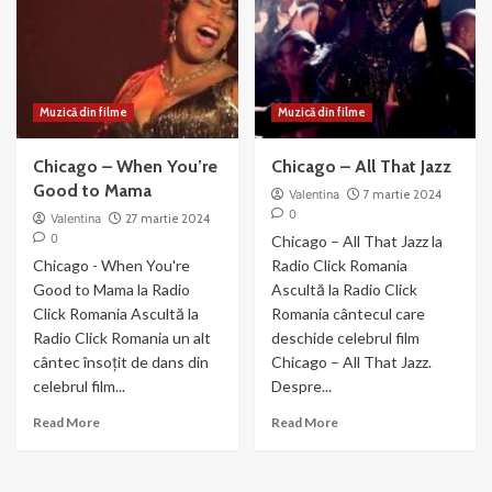
Gun
Chicago
(2003)
Muzică din filme
Muzică din filme
Chicago – When You’re
Chicago – All That Jazz
Good to Mama
Valentina
7 martie 2024
0
Valentina
27 martie 2024
0
Chicago – All That Jazz la
Chicago - When You're
Radio Click Romania
Good to Mama la Radio
Ascultă la Radio Click
Click Romania Ascultă la
Romania cântecul care
Radio Click Romania un alt
deschide celebrul film
cântec însoțit de dans din
Chicago – All That Jazz.
celebrul film...
Despre...
Read
Read
Read More
Read More
more
more
about
about
Chicago
Chicago