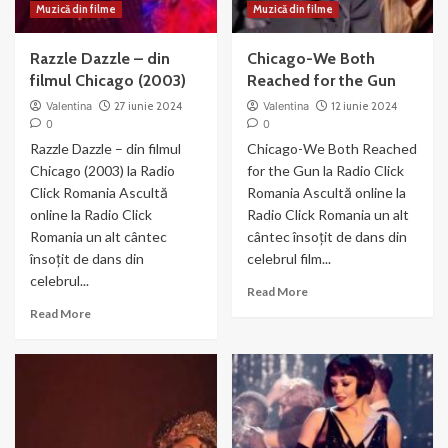
Muzică din filme
Muzică din filme
Razzle Dazzle – din
Chicago-We Both
filmul Chicago (2003)
Reached for the Gun
Valentina
27 iunie 2024
Valentina
12 iunie 2024
0
0
Razzle Dazzle – din filmul
Chicago-We Both Reached
Chicago (2003) la Radio
for the Gun la Radio Click
Click Romania Ascultă
Romania Ascultă online la
online la Radio Click
Radio Click Romania un alt
Romania un alt cântec
cântec însoțit de dans din
însoțit de dans din
celebrul film...
celebrul...
Read
Read More
more
Read
Read More
about
more
Chicago-
about
We
Razzle
Both
Dazzle
Reached
–
for
din
the
filmul