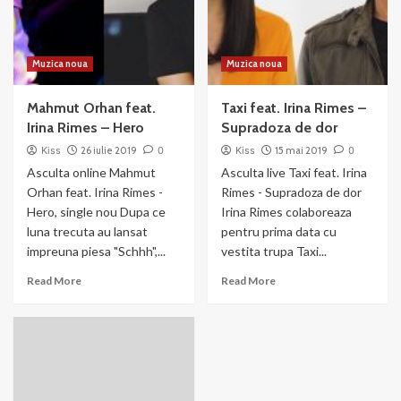
Muzica noua
Muzica noua
Mahmut Orhan feat.
Taxi feat. Irina Rimes –
Irina Rimes – Hero
Supradoza de dor
Kiss
26 iulie 2019
0
Kiss
15 mai 2019
0
Asculta online Mahmut
Asculta live Taxi feat. Irina
Orhan feat. Irina Rimes -
Rimes - Supradoza de dor
Hero, single nou Dupa ce
Irina Rimes colaboreaza
luna trecuta au lansat
pentru prima data cu
impreuna piesa "Schhh",...
vestita trupa Taxi...
Read
Read
Read More
Read More
more
more
about
about
Mahmut
Taxi
Orhan
feat.
feat.
Irina
Irina
Rimes
Rimes
–