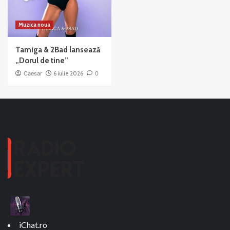
Muzica noua
Tamiga & 2Bad lansează
„Dorul de tine”
Caesar
6 iulie 2026
0
iChat.ro