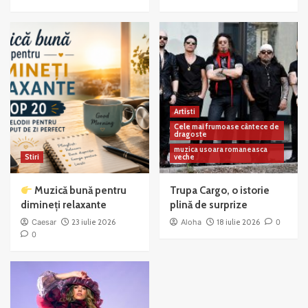
Artisti
Cele mai frumoase cântece de
dragoste
muzica usoara romaneasca
Stiri
veche
Muzică bună pentru
Trupa Cargo, o istorie
dimineți relaxante
plină de surprize
Caesar
23 iulie 2026
Aloha
18 iulie 2026
0
0