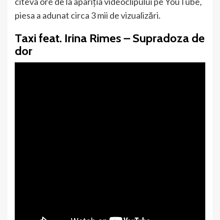
cîteva ore de la apariţia videoclipului pe YouTube,
piesa a adunat circa 3 mii de vizualizări.
Taxi feat. Irina Rimes – Supradoza de
dor