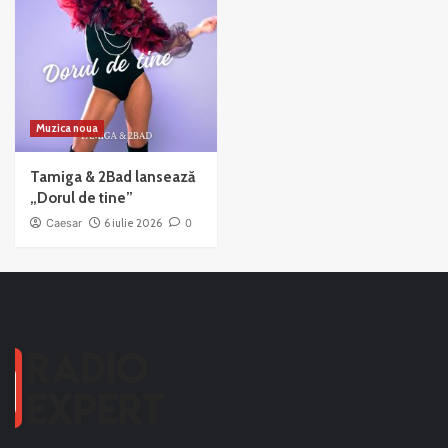
Muzica noua
Tamiga & 2Bad lansează
„Dorul de tine”
Caesar
6 iulie 2026
0