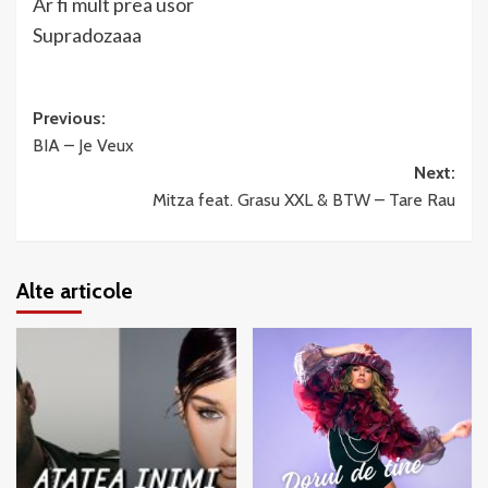
Ar fi mult prea usor
Supradozaaa
Post
Previous:
BIA – Je Veux
navigation
Next:
Mitza feat. Grasu XXL & BTW – Tare Rau
Alte articole