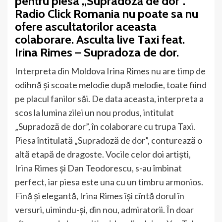
pentru piesa „Supradoză de dor”.
Radio Click Romania nu poate sa nu
ofere ascultatorilor aceasta
colaborare. Asculta live Taxi feat.
Irina Rimes – Supradoza de dor.
Interpreta din Moldova Irina Rimes nu are timp de
odihnă şi scoate melodie după melodie, toate fiind
pe placul fanilor săi. De data aceasta, interpreta a
scos la lumina zilei un nou produs, intitulat
„Supradoză de dor”, în colaborare cu trupa Taxi.
Piesa întitulată „Supradoză de dor”, conturează o
altă etapă de dragoste. Vocile celor doi artiști,
Irina Rimes și Dan Teodorescu, s-au îmbinat
perfect, iar piesa este una cu un timbru armonios.
Fină şi elegantă, Irina Rimes îşi cîntă dorul în
versuri, uimindu-şi, din nou, admiratorii. În doar