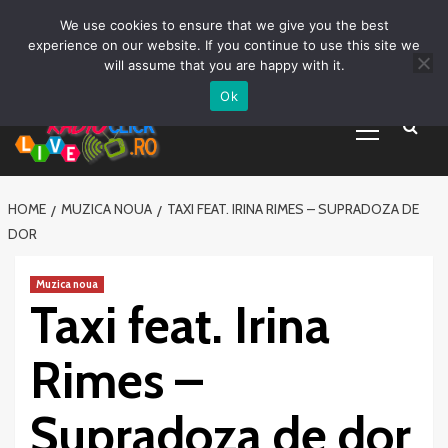
Prima pagină
Asculta live
Despre Noi
Emisiuni
Grila Emisii
Sari
We use cookies to ensure that we give you the best
Promovare Artisti noi
Vrei sa fii DJ?
la
experience on our website. If you continue to use this site we
conținut
will assume that you are happy with it.
Ok
Primary
Menu
HOME
MUZICA NOUA
TAXI FEAT. IRINA RIMES – SUPRADOZA DE
DOR
Muzica noua
Taxi feat. Irina
Rimes –
Supradoza de dor