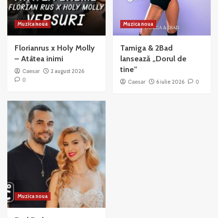
Muzica noua
Muzica noua
Florianrus x Holy Molly
Tamiga & 2Bad
– Atâtea inimi
lansează „Dorul de
tine”
Caesar
2 august 2026
0
Caesar
6 iulie 2026
0
Muzica noua