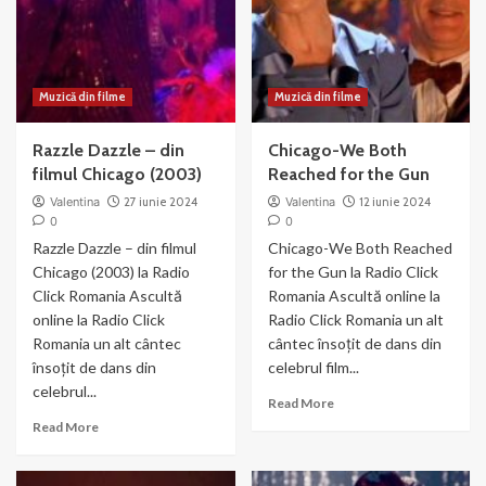
–
din
Money
Chicago
Muzică din filme
Muzică din filme
Razzle Dazzle – din
Chicago-We Both
filmul Chicago (2003)
Reached for the Gun
Valentina
27 iunie 2024
Valentina
12 iunie 2024
0
0
Razzle Dazzle – din filmul
Chicago-We Both Reached
Chicago (2003) la Radio
for the Gun la Radio Click
Click Romania Ascultă
Romania Ascultă online la
online la Radio Click
Radio Click Romania un alt
Romania un alt cântec
cântec însoțit de dans din
însoțit de dans din
celebrul film...
celebrul...
Read
Read More
more
Read
Read More
about
more
Chicago-
about
We
Razzle