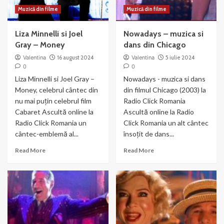
Muzică din filme
Muzică din filme
Liza Minnelli si Joel
Nowadays – muzica si
Gray – Money
dans din Chicago
Valentina
16 august 2024
Valentina
5 iulie 2024
0
0
Liza Minnelli si Joel Gray –
Nowadays - muzica si dans
Money, celebrul cântec din
din filmul Chicago (2003) la
nu mai puțin celebrul film
Radio Click Romania
Cabaret Ascultă online la
Ascultă online la Radio
Radio Click Romania un
Click Romania un alt cântec
cântec-emblemă al...
însoțit de dans...
Read
Read
Read More
Read More
more
more
about
about
Liza
Nowadays
Minnelli
–
si
muzica
Joel
si
Gray
dans