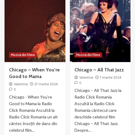
Both
Dazzle
Reached
–
for
din
the
filmul
Gun
Chicago
(2003)
Muzică din filme
Muzică din filme
Chicago – When You’re
Chicago – All That Jazz
Good to Mama
Valentina
7 martie 2024
0
Valentina
27 martie 2024
0
Chicago – All That Jazz la
Chicago - When You're
Radio Click Romania
Good to Mama la Radio
Ascultă la Radio Click
Click Romania Ascultă la
Romania cântecul care
Radio Click Romania un alt
deschide celebrul film
cântec însoțit de dans din
Chicago – All That Jazz.
celebrul film...
Despre...