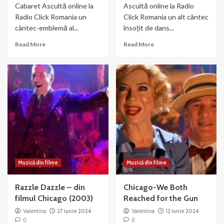
Cabaret Ascultă online la
Ascultă online la Radio
Radio Click Romania un
Click Romania un alt cântec
cântec-emblemă al...
însoțit de dans...
Read
Read
Read More
Read More
more
more
about
about
Liza
Nowadays
Minnelli
–
si
muzica
Joel
si
Gray
dans
–
din
Money
Chicago
Muzică din filme
Muzică din filme
Razzle Dazzle – din
Chicago-We Both
filmul Chicago (2003)
Reached for the Gun
Valentina
27 iunie 2024
Valentina
12 iunie 2024
0
0