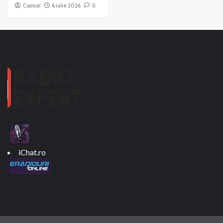
Caesar
6 iulie 2026
0
iChat.ro