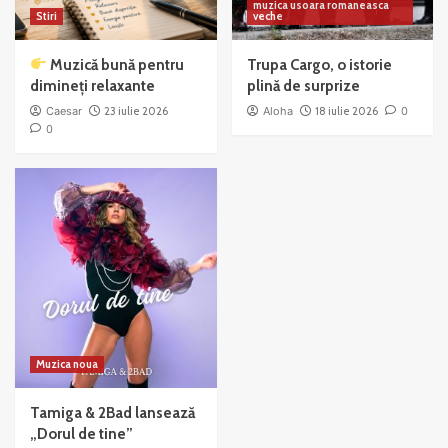
muzica usoara romaneasca
Stiri
veche
Muzică bună pentru
Trupa Cargo, o istorie
dimineți relaxante
plină de surprize
Caesar
23 iulie 2026
Aloha
18 iulie 2026
0
0
Muzica noua
Tamiga & 2Bad lansează
„Dorul de tine”