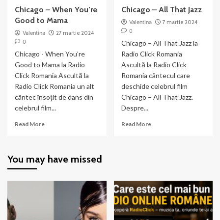
Chicago – When You’re
Chicago – All That Jazz
Good to Mama
Valentina
7 martie 2024
0
Valentina
27 martie 2024
0
Chicago – All That Jazz la
Chicago - When You're
Radio Click Romania
Good to Mama la Radio
Ascultă la Radio Click
Click Romania Ascultă la
Romania cântecul care
Radio Click Romania un alt
deschide celebrul film
cântec însoțit de dans din
Chicago – All That Jazz.
celebrul film...
Despre...
Read
Read
Read More
Read More
more
more
about
about
Chicago
Chicago
You may have missed
–
–
When
All
You’re
That
Good
Jazz
to
Mama