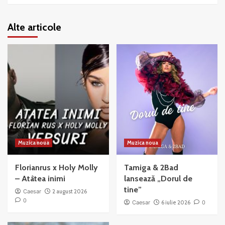
Alte articole
Muzica noua
Muzica noua
Florianrus x Holy Molly
Tamiga & 2Bad
– Atâtea inimi
lansează „Dorul de
tine”
Caesar
2 august 2026
0
Caesar
6 iulie 2026
0