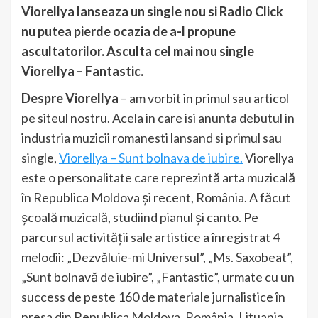
Viorellya lanseaza un single nou si Radio Click
nu putea pierde ocazia de a-l propune
ascultatorilor. Asculta cel mai nou single
Viorellya – Fantastic.
Despre Viorellya
– am vorbit in primul sau articol
pe siteul nostru. Acela in care isi anunta debutul in
industria muzicii romanesti lansand si primul sau
single,
Viorellya – Sunt bolnava de iubire.
Viorellya
este o personalitate care reprezintă arta muzicală
în Republica Moldova și recent, România. A făcut
școală muzicală, studiind pianul și canto. Pe
parcursul activității sale artistice a înregistrat 4
melodii: „Dezvăluie-mi Universul”, „Ms. Saxobeat”,
„Sunt bolnavă de iubire”, „Fantastic”, urmate cu un
success de peste 160 de materiale jurnalistice în
presa din Republica Moldova, România, Lituania,