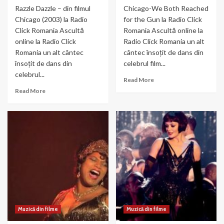
Razzle Dazzle – din filmul
Chicago-We Both Reached
Chicago (2003) la Radio
for the Gun la Radio Click
Click Romania Ascultă
Romania Ascultă online la
online la Radio Click
Radio Click Romania un alt
Romania un alt cântec
cântec însoțit de dans din
însoțit de dans din
celebrul film...
celebrul...
Read
Read More
more
Read
Read More
about
more
Chicago-
about
We
Razzle
Both
Dazzle
Reached
–
for
din
the
filmul
Gun
Chicago
(2003)
Muzică din filme
Muzică din filme