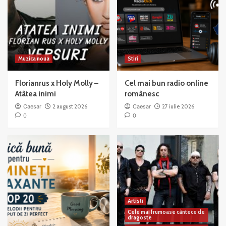
Muzica noua
Stiri
Florianrus x Holy Molly –
Cel mai bun radio online
Atâtea inimi
românesc
Caesar
2 august 2026
Caesar
27 iulie 2026
0
0
Artisti
Cele mai frumoase cântece de
dragoste