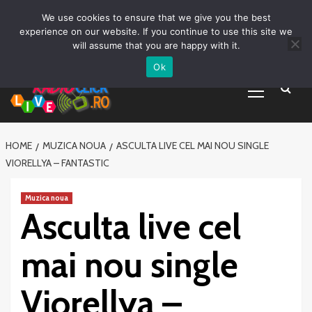
Prima pagină
Asculta live
Despre Noi
Emisiuni
Grila Emisii
Sari
We use cookies to ensure that we give you the best
Promovare Artisti noi
Vrei sa fii DJ?
la
experience on our website. If you continue to use this site we
conținut
will assume that you are happy with it.
Ok
Primary
Menu
HOME
MUZICA NOUA
ASCULTA LIVE CEL MAI NOU SINGLE
VIORELLYA – FANTASTIC
Muzica noua
Asculta live cel
mai nou single
Viorellya –