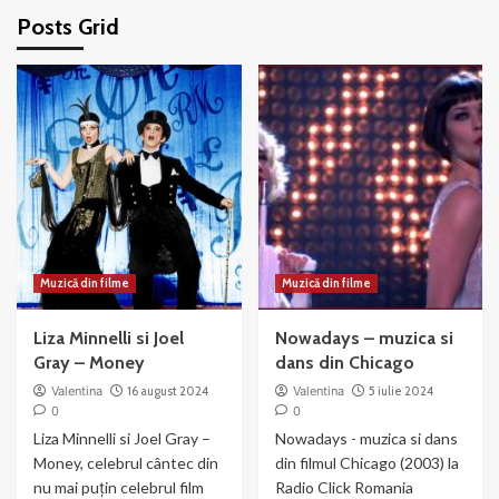
Posts Grid
Muzică din filme
Muzică din filme
Liza Minnelli si Joel
Nowadays – muzica si
Gray – Money
dans din Chicago
Valentina
16 august 2024
Valentina
5 iulie 2024
0
0
Liza Minnelli si Joel Gray –
Nowadays - muzica si dans
Money, celebrul cântec din
din filmul Chicago (2003) la
nu mai puțin celebrul film
Radio Click Romania