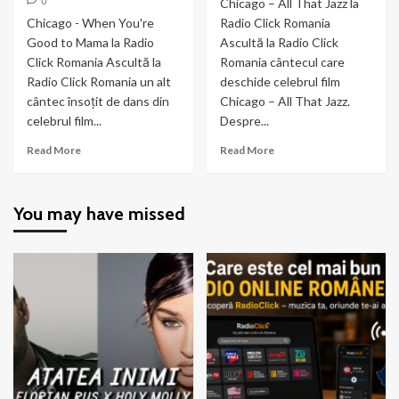
0
Chicago – All That Jazz la
Chicago - When You're
Radio Click Romania
Good to Mama la Radio
Ascultă la Radio Click
Click Romania Ascultă la
Romania cântecul care
Radio Click Romania un alt
deschide celebrul film
cântec însoțit de dans din
Chicago – All That Jazz.
celebrul film...
Despre...
Read
Read
Read More
Read More
more
more
about
about
Chicago
Chicago
You may have missed
–
–
When
All
You’re
That
Good
Jazz
to
Mama