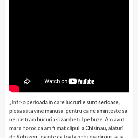
„Intr-o perioada in care lucrurile sunt serioase,
piesa asta vine manusa, pentru ca ne aminteste sa
ne pastram bucuria si zambetul pe buze. Am avut
mare noroc ca am filmat clipul la Chisinau, alaturi
de Kobzzon, inainte ca toata nebunia din jur sa ia