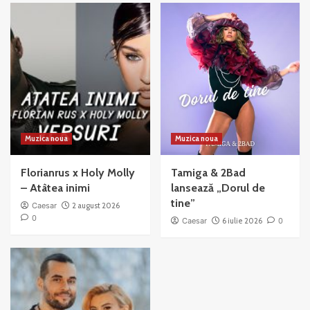
Muzica noua
Muzica noua
Florianrus x Holy Molly
Tamiga & 2Bad
– Atâtea inimi
lansează „Dorul de
tine”
Caesar
2 august 2026
0
Caesar
6 iulie 2026
0