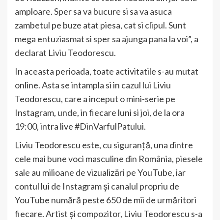
amploare. Sper sa va bucure si sa va asuca
zambetul pe buze atat piesa, cat si clipul. Sunt
mega entuziasmat si sper sa ajunga pana la voi”, a
declarat Liviu Teodorescu.
In aceasta perioada, toate activitatile s-au mutat
online. Asta se intampla si in cazul lui Liviu
Teodorescu, care a inceput o mini-serie pe
Instagram, unde, in fiecare luni si joi, de la ora
19:00, intra live #DinVarfulPatului.
Liviu Teodorescu este, cu siguranţă, una dintre
cele mai bune voci masculine din România, piesele
sale au milioane de vizualizări pe YouTube, iar
contul lui de Instagram și canalul propriu de
YouTube numără peste 650 de mii de urmăritori
fiecare. Artist și compozitor, Liviu Teodorescu s-a