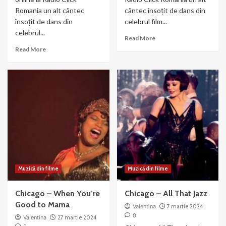
Romania un alt cântec
cântec însoțit de dans din
însoțit de dans din
celebrul film...
celebrul...
Read
Read More
more
Read
Read More
about
more
Chicago-
about
We
Razzle
Both
Dazzle
Reached
–
for
din
the
filmul
Gun
Chicago
(2003)
Muzică din filme
Muzică din filme
Chicago – When You’re
Chicago – All That Jazz
Good to Mama
Valentina
7 martie 2024
0
Valentina
27 martie 2024