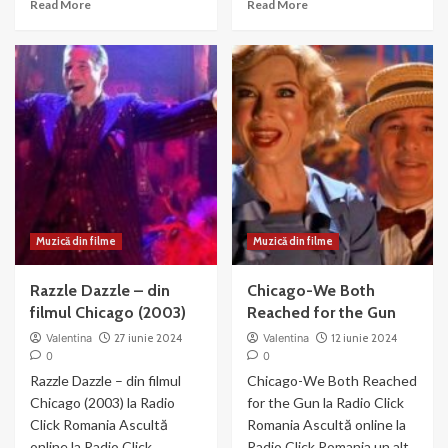
Read
Read
Read More
Read More
more
more
about
about
Liza
Nowadays
Minnelli
–
si
muzica
Joel
si
Gray
dans
–
din
Money
Chicago
Muzică din filme
Muzică din filme
Razzle Dazzle – din
Chicago-We Both
filmul Chicago (2003)
Reached for the Gun
Valentina
27 iunie 2024
Valentina
12 iunie 2024
0
0
Razzle Dazzle – din filmul
Chicago-We Both Reached
Chicago (2003) la Radio
for the Gun la Radio Click
Click Romania Ascultă
Romania Ascultă online la
online la Radio Click
Radio Click Romania un alt