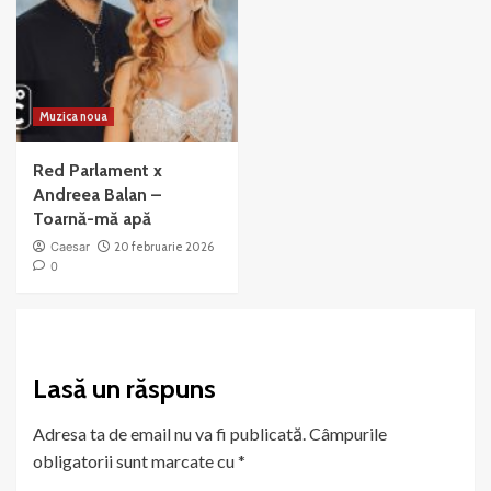
Muzica noua
Red Parlament x
Andreea Balan –
Toarnă-mă apă
Caesar
20 februarie 2026
0
Lasă un răspuns
Adresa ta de email nu va fi publicată.
Câmpurile
obligatorii sunt marcate cu
*