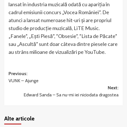
lansat în industria muzicală odată cu apariţia în
cadrul emisiunii concurs „Vocea României”. De
atunci a lansat numeroase hit-uri și are propriul
studio de producție muzicală, LiTE Music.
„Fanele”, „Ești Piesă”, “Obsesie”, “Lista de Păcate”
sau „Ascultă” sunt doar câteva dintre piesele care
au strâns milioane de vizualizări pe YouTube.
Post
Previous:
VUNK – Ajunge
navigation
Next:
Edward Sanda – Sa nu-mi iei niciodata dragostea
Alte articole