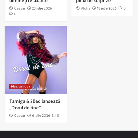
dimineți relaxante
plină de surprize
Caesar
23 iulie 2026
Aloha
18 iulie 2026
0
0
Muzica noua
Tamiga & 2Bad lansează
„Dorul de tine”
Caesar
6 iulie 2026
0