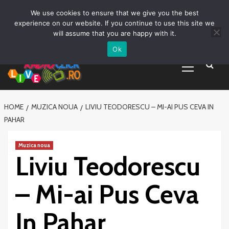
Prima pagină
Asculta live
Despre Noi
Emisiuni
Grila Emisii
Sari
We use cookies to ensure that we give you the best
Promovare Artisti noi
Vrei sa fii DJ?
la
experience on our website. If you continue to use this site we
conținut
will assume that you are happy with it.
Ok
Primary
Menu
HOME
MUZICA NOUA
LIVIU TEODORESCU – MI-AI PUS CEVA IN
PAHAR
Muzica noua
Liviu Teodorescu
– Mi-ai Pus Ceva
In Pahar