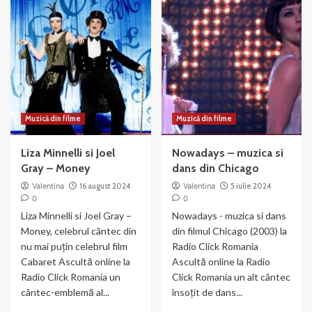
Muzică din filme
Muzică din filme
Liza Minnelli si Joel
Nowadays – muzica si
Gray – Money
dans din Chicago
Valentina
16 august 2024
Valentina
5 iulie 2024
0
0
Liza Minnelli si Joel Gray –
Nowadays - muzica si dans
Money, celebrul cântec din
din filmul Chicago (2003) la
nu mai puțin celebrul film
Radio Click Romania
Cabaret Ascultă online la
Ascultă online la Radio
Radio Click Romania un
Click Romania un alt cântec
cântec-emblemă al...
însoțit de dans...