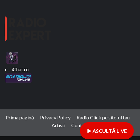
iChat.ro
Prima pagină
Privacy Policy
Radio Click pe site-ul tau
Artisti
Contact
▶ ASCULTĂ LIVE