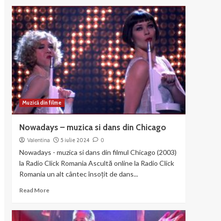
about
Liza
Minnelli
si
Joel
Gray
–
Money
Muzică din filme
Nowadays – muzica si dans din Chicago
Valentina
5 iulie 2024
0
Nowadays - muzica si dans din filmul Chicago (2003)
la Radio Click Romania Ascultă online la Radio Click
Romania un alt cântec însoțit de dans...
Read
Read More
more
about
Nowadays