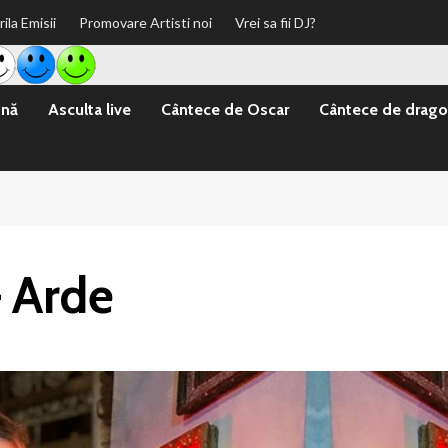
rila Emisii
Promovare Artisti noi
Vrei sa fii DJ?
ină
Asculta live
Cântece de Oscar
Cântece de drago
– Arde