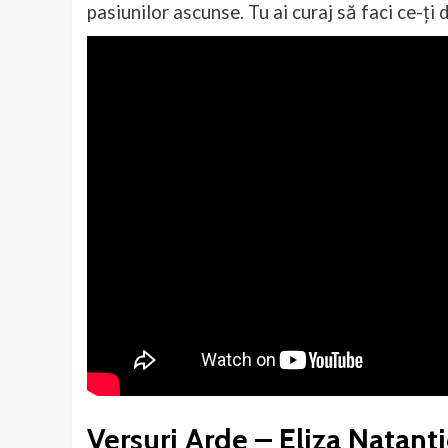
pasiunilor ascunse. Tu ai curaj să faci ce-ți d
Versuri Arde – Eliza Natant