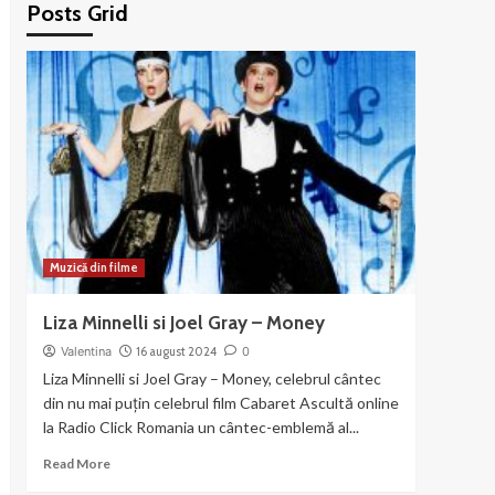
Posts Grid
Muzică din filme
Liza Minnelli si Joel Gray – Money
Valentina
16 august 2024
0
Liza Minnelli si Joel Gray – Money, celebrul cântec
din nu mai puțin celebrul film Cabaret Ascultă online
la Radio Click Romania un cântec-emblemă al...
Read
Read More
more