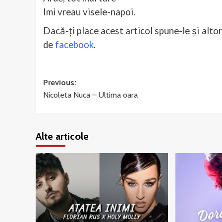
Imi vreau visele-napoi.
Dacă-ți place acest articol spune-le și alto
de
facebook
.
Post
Previous:
Nicoleta Nuca – Ultima oara
navigation
Alte articole