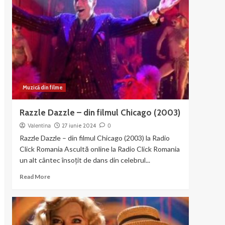
–
muzica
si
dans
din
Chicago
Muzică din filme
Razzle Dazzle – din filmul Chicago (2003)
Valentina
27 iunie 2024
0
Razzle Dazzle – din filmul Chicago (2003) la Radio
Click Romania Ascultă online la Radio Click Romania
un alt cântec însoțit de dans din celebrul...
Read
Read More
more
about
Razzle
Dazzle
–