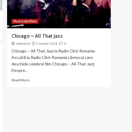
Mama
Muzică din filme
Chicago – All That Jazz
Valentina
7 martie 2024
0
Chicago – All That Jazz la Radio Click Romania
Ascultă la Radio Click Romania cântecul care
deschide celebrul film Chicago – All That Jazz.
Despre...
Read
Read More
more
about
Chicago
–
All
That
Jazz