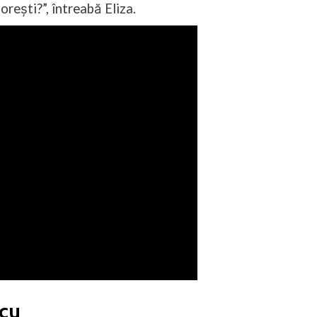
orești?”, întreabă Eliza.
icu