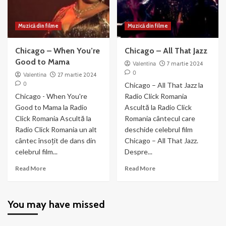
Muzică din filme
Muzică din filme
Chicago – When You’re
Chicago – All That Jazz
Good to Mama
Valentina
7 martie 2024
0
Valentina
27 martie 2024
0
Chicago – All That Jazz la
Chicago - When You're
Radio Click Romania
Good to Mama la Radio
Ascultă la Radio Click
Click Romania Ascultă la
Romania cântecul care
Radio Click Romania un alt
deschide celebrul film
cântec însoțit de dans din
Chicago – All That Jazz.
celebrul film...
Despre...
Read
Read
Read More
Read More
more
more
about
about
Chicago
Chicago
You may have missed
–
–
When
All
You’re
That