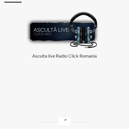
–
What
can
I
do
to
make
you
love
me
Asculta live Radio Click Romania