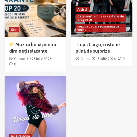
Artisti
Cele mai frumoase cântece de
dragoste
muzica usoara romaneasca
Stiri
veche
Muzică bună pentru
Trupa Cargo, o istorie
dimineți relaxante
plină de surprize
Caesar
23 iulie 2026
Aloha
18 iulie 2026
0
0
Muzica noua