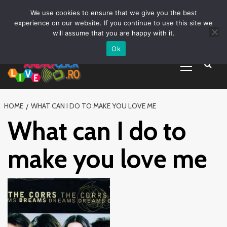
Prima pagină
Asculta live
Despre Noi
Emisiuni
Grila Emisii
Sari
We use cookies to ensure that we give you the best
Promovare Artisti noi
Vrei sa fii DJ?
la
experience on our website. If you continue to use this site we
conținut
will assume that you are happy with it.
Ok
Primary
Menu
HOME
WHAT CAN I DO TO MAKE YOU LOVE ME
What can I do to
make you love me