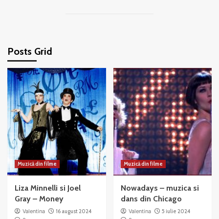
Posts Grid
Muzică din filme
Muzică din filme
Liza Minnelli si Joel
Nowadays – muzica si
Gray – Money
dans din Chicago
Valentina
16 august 2024
Valentina
5 iulie 2024