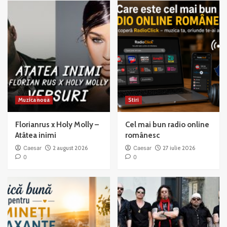
Good
Jazz
to
Mama
Muzica noua
Stiri
Florianrus x Holy Molly –
Cel mai bun radio online
Atâtea inimi
românesc
Caesar
2 august 2026
Caesar
27 iulie 2026
0
0