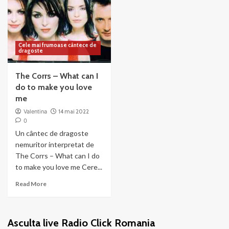
Cele mai frumoase cântece de
dragoste
The Corrs – What can I
do to make you love
me
Valentina
14 mai 2022
0
Un cântec de dragoste
nemuritor interpretat de
The Corrs – What can I do
to make you love me Cere...
Read
Read More
more
about
The
Asculta live Radio Click Romania
Corrs