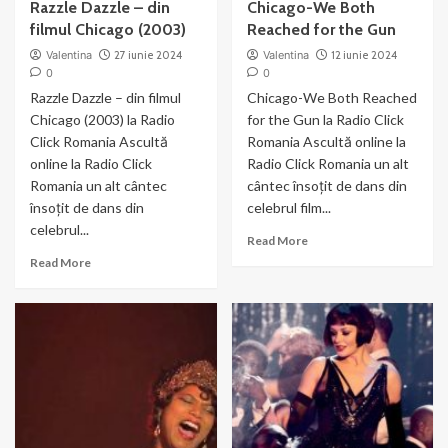
Razzle Dazzle – din
Chicago-We Both
filmul Chicago (2003)
Reached for the Gun
Valentina
27 iunie 2024
Valentina
12 iunie 2024
0
0
Razzle Dazzle – din filmul
Chicago-We Both Reached
Chicago (2003) la Radio
for the Gun la Radio Click
Click Romania Ascultă
Romania Ascultă online la
online la Radio Click
Radio Click Romania un alt
Romania un alt cântec
cântec însoțit de dans din
însoțit de dans din
celebrul film...
celebrul...
Read
Read More
more
Read
Read More
about
more
Chicago-
about
We
Razzle
Both
Dazzle
Reached
–
for
din
the
filmul
Gun
Chicago
(2003)