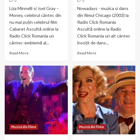
0
0
Liza Minnelli si Joel Gray –
Nowadays - muzica si dans
Money, celebrul cântec din
din filmul Chicago (2003) la
nu mai puțin celebrul film
Radio Click Romania
Cabaret Ascultă online la
Ascultă online la Radio
Radio Click Romania un
Click Romania un alt cântec
cântec-emblemă al...
însoțit de dans...
Read
Read
Read More
Read More
more
more
about
about
Liza
Nowadays
Minnelli
–
si
muzica
Joel
si
Gray
dans
–
din
Money
Chicago
Muzică din filme
Muzică din filme