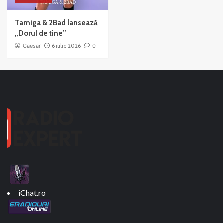
Tamiga & 2Bad lansează
„Dorul de tine”
Caesar
6 iulie 2026
0
iChat.ro