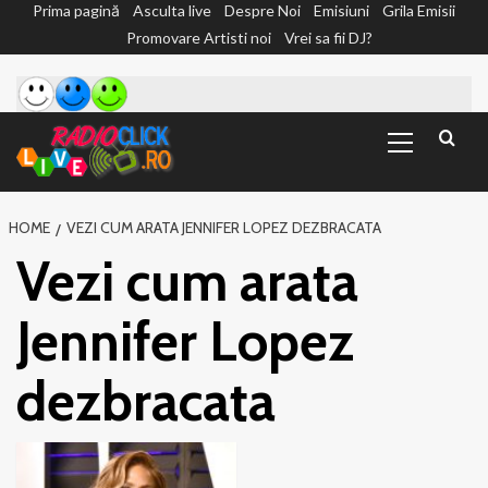
Prima pagină
Asculta live
Despre Noi
Emisiuni
Grila Emisii
Sari
Promovare Artisti noi
Vrei sa fii DJ?
la
conținut
Primary
Menu
HOME
VEZI CUM ARATA JENNIFER LOPEZ DEZBRACATA
Vezi cum arata
Jennifer Lopez
dezbracata