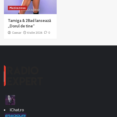
Muzica noua
Tamiga & 2Bad lansează
„Dorul de tine”
Caesar
6 iulie 2026
0
iChat.ro