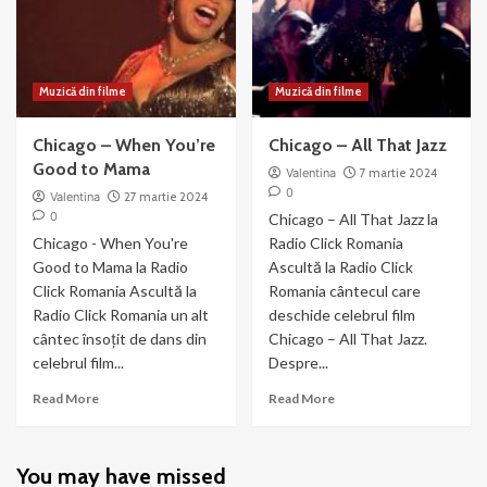
(2003)
Muzică din filme
Muzică din filme
Chicago – When You’re
Chicago – All That Jazz
Good to Mama
Valentina
7 martie 2024
0
Valentina
27 martie 2024
0
Chicago – All That Jazz la
Chicago - When You're
Radio Click Romania
Good to Mama la Radio
Ascultă la Radio Click
Click Romania Ascultă la
Romania cântecul care
Radio Click Romania un alt
deschide celebrul film
cântec însoțit de dans din
Chicago – All That Jazz.
celebrul film...
Despre...
Read
Read
Read More
Read More
more
more
about
about
Chicago
Chicago
You may have missed
–
–