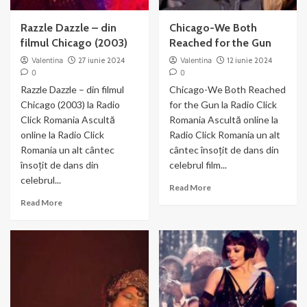
Razzle Dazzle – din
Chicago-We Both
filmul Chicago (2003)
Reached for the Gun
Valentina
27 iunie 2024
Valentina
12 iunie 2024
0
0
Razzle Dazzle – din filmul
Chicago-We Both Reached
Chicago (2003) la Radio
for the Gun la Radio Click
Click Romania Ascultă
Romania Ascultă online la
online la Radio Click
Radio Click Romania un alt
Romania un alt cântec
cântec însoțit de dans din
însoțit de dans din
celebrul film...
celebrul...
Read
Read More
more
Read
Read More
about
more
Chicago-
about
We
Razzle
Both
Dazzle
Reached
–
for
din
the
filmul
Gun
Chicago