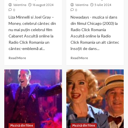
Valentina
16 august 2024
Valentina
5 iulie 2024
0
0
Liza Minnelli si Joel Gray –
Nowadays - muzica si dans
Money, celebrul cântec din
din filmul Chicago (2003) la
nu mai puțin celebrul film
Radio Click Romania
Cabaret Ascultă online la
Ascultă online la Radio
Radio Click Romania un
Click Romania un alt cântec
cântec-emblemă al...
însoțit de dans...
Read
Read
Read More
Read More
more
more
about
about
Liza
Nowadays
Minnelli
–
si
muzica
Joel
si
Gray
dans
–
din
Money
Chicago
Muzică din filme
Muzică din filme