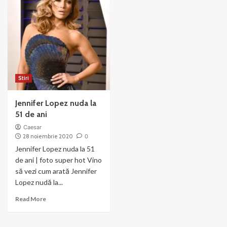
Stiri
Jennifer Lopez nuda la
51 de ani
Caesar
28 noiembrie 2020
0
Jennifer Lopez nuda la 51
de ani | foto super hot Vino
să vezi cum arată Jennifer
Lopez nudă la...
Read
Read More
more
about
Jennifer