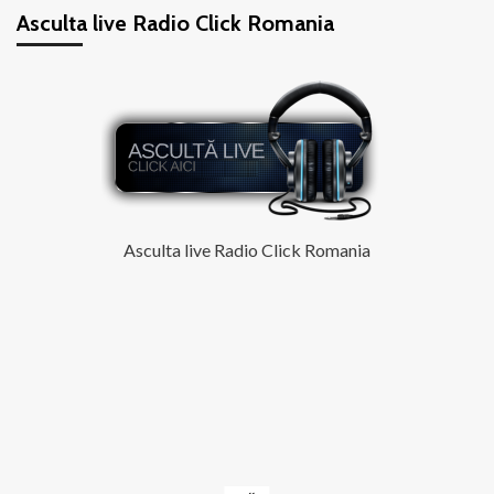
Asculta live Radio Click Romania
Lopez
nuda
la
51
de
ani
Asculta live Radio Click Romania