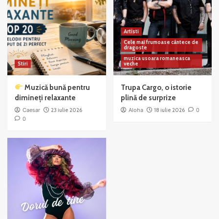
Artisti
Cele mai frumoase cântece de
dragoste
muzica usoara romaneasca
Stiri
veche
Muzică bună pentru
Trupa Cargo, o istorie
dimineți relaxante
plină de surprize
Caesar
23 iulie 2026
Aloha
18 iulie 2026
0
0