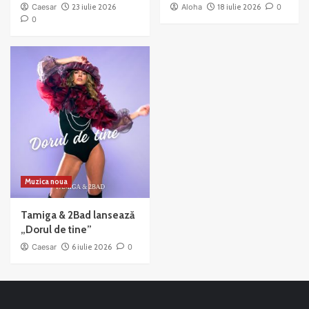
Caesar
23 iulie 2026
Aloha
18 iulie 2026
0
0
Muzica noua
Tamiga & 2Bad lansează
„Dorul de tine”
Caesar
6 iulie 2026
0