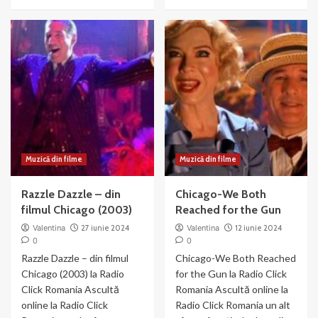
more
more
about
about
Liza
Nowadays
Minnelli
–
si
muzica
Joel
si
Gray
dans
–
din
Money
Chicago
Muzică din filme
Muzică din filme
Razzle Dazzle – din
Chicago-We Both
filmul Chicago (2003)
Reached for the Gun
Valentina
27 iunie 2024
Valentina
12 iunie 2024
0
0
Razzle Dazzle – din filmul
Chicago-We Both Reached
Chicago (2003) la Radio
for the Gun la Radio Click
Click Romania Ascultă
Romania Ascultă online la
online la Radio Click
Radio Click Romania un alt