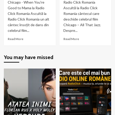
Chicago - When You're
Radio Click Romania
Good to Mama la Radio
Ascultă la Radio Click
Click Romania Ascultă la
Romania cântecul care
Radio Click Romania un alt
deschide celebrul film
cântec însoțit de dans din
Chicago – All That Jazz.
celebrul film...
Despre...
Read
Read
Read More
Read More
more
more
about
about
Chicago
Chicago
You may have missed
–
–
When
All
You’re
That
Good
Jazz
to
Mama