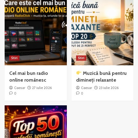
Stiri
Stiri
Cel mai bun radio
Muzică bună pentru
online românesc
dimineți relaxante
Caesar
27 iulie 2026
Caesar
23 iulie 2026
0
0