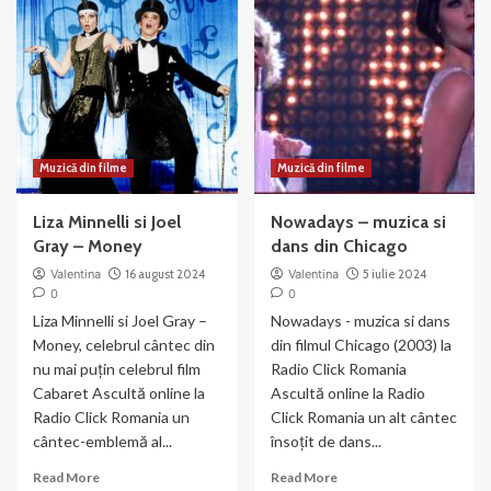
Muzică din filme
Muzică din filme
Liza Minnelli si Joel
Nowadays – muzica si
Gray – Money
dans din Chicago
Valentina
16 august 2024
Valentina
5 iulie 2024
0
0
Liza Minnelli si Joel Gray –
Nowadays - muzica si dans
Money, celebrul cântec din
din filmul Chicago (2003) la
nu mai puțin celebrul film
Radio Click Romania
Cabaret Ascultă online la
Ascultă online la Radio
Radio Click Romania un
Click Romania un alt cântec
cântec-emblemă al...
însoțit de dans...
Read
Read
Read More
Read More