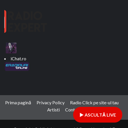
iChat.ro
Prima pagină
Privacy Policy
Radio Click pe site-ul tau
Artisti
Contact
▶ ASCULTĂ LIVE