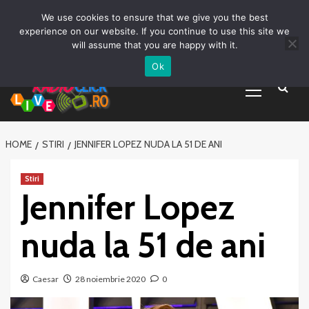
Prima pagină
Asculta live
Despre Noi
Emisiuni
Grila Emisii
Sari
We use cookies to ensure that we give you the best
Promovare Artisti noi
Vrei sa fii DJ?
la
experience on our website. If you continue to use this site we
conținut
will assume that you are happy with it.
Ok
Primary
Menu
HOME
STIRI
JENNIFER LOPEZ NUDA LA 51 DE ANI
Stiri
Jennifer Lopez
nuda la 51 de ani
Caesar
28 noiembrie 2020
0