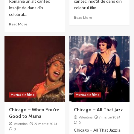
Romania un alt cântec
cântec însoțit de dans din
însoțit de dans din
celebrul film...
celebrul...
Read
Read More
more
Read
Read More
about
more
Chicago-
about
We
Razzle
Both
Dazzle
Reached
–
for
din
the
filmul
Gun
Chicago
(2003)
Muzică din filme
Muzică din filme
Chicago – When You’re
Chicago – All That Jazz
Good to Mama
Valentina
7 martie 2024
0
Valentina
27 martie 2024
0
Chicago – All That Jazz la