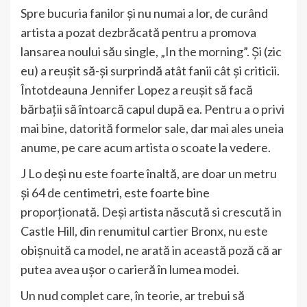
Spre bucuria fanilor și nu numai a lor, de curând
artista a pozat dezbrăcată pentru a promova
lansarea noului său single, „In the morning”. Și (zic
eu) a reușit să-și surprindă atât fanii cât și criticii.
Întotdeauna Jennifer Lopez a reușit să facă
bărbații să întoarcă capul după ea. Pentru a o privi
mai bine, datorită formelor sale, dar mai ales uneia
anume, pe care acum artista o scoate la vedere.
J Lo deși nu este foarte înaltă, are doar un metru
și 64 de centimetri, este foarte bine
proporționată. Deși artista născută si crescută in
Castle Hill, din renumitul cartier Bronx, nu este
obișnuită ca model, ne arată in această poză că ar
putea avea ușor o carieră în lumea modei.
Un nud complet care, în teorie, ar trebui să