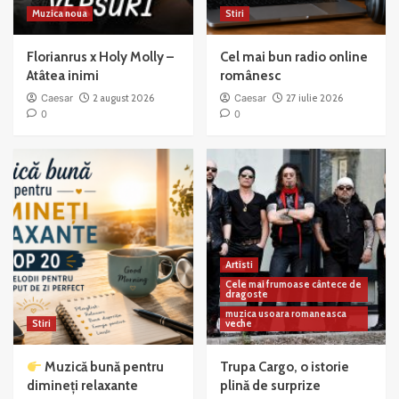
Muzica noua
Stiri
Florianrus x Holy Molly –
Cel mai bun radio online
Atâtea inimi
românesc
Caesar
2 august 2026
Caesar
27 iulie 2026
0
0
Artisti
Cele mai frumoase cântece de
dragoste
muzica usoara romaneasca
Stiri
veche
Muzică bună pentru
Trupa Cargo, o istorie
dimineți relaxante
plină de surprize