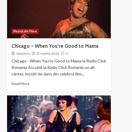
the
Gun
Muzică din filme
Chicago – When You’re Good to Mama
Valentina
27 martie 2024
0
Chicago - When You're Good to Mama la Radio Click
Romania Ascultă la Radio Click Romania un alt
cântec însoțit de dans din celebrul film...
Read
Read More
more
about
Chicago
–
When
You’re
Good
to