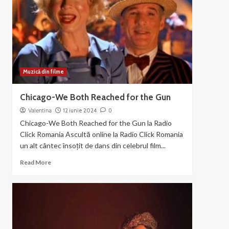
din
filmul
Chicago
(2003)
Muzică din filme
Chicago-We Both Reached for the Gun
Valentina
12 iunie 2024
0
Chicago-We Both Reached for the Gun la Radio
Click Romania Ascultă online la Radio Click Romania
un alt cântec însoțit de dans din celebrul film...
Read
Read More
more
about
Chicago-
We
Both
Reached
for