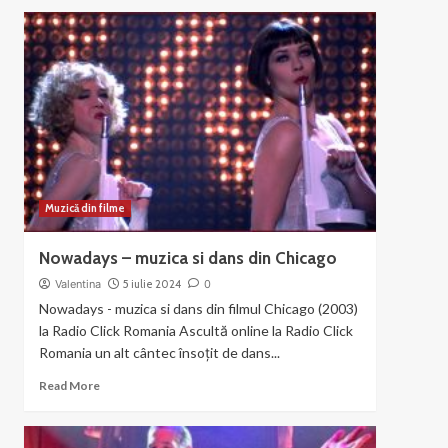
about
Liza
Minnelli
si
Joel
Gray
–
Money
Muzică din filme
Nowadays – muzica si dans din Chicago
Valentina
5 iulie 2024
0
Nowadays - muzica si dans din filmul Chicago (2003)
la Radio Click Romania Ascultă online la Radio Click
Romania un alt cântec însoțit de dans...
Read
Read More
more
about
Nowadays