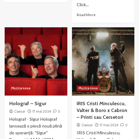
Click...
about
DJ
Read
Read More
Project
more
x
about
JO
Enrique
–
Iglesias
Ultimul
–
Sarut
Amigo
Vulnerable
Muzica noua
Muzica noua
Holograf – Sigur
IRIS Cristi Minculescu,
Valter & Boro x Cabron
Caesar
17 mai 2024
0
– Printi sau Cersetori
Holograf - Sigur Holograf
Caesar
17 mai 2024
0
lansează o piesă nouă plină
de speranță: "Sigur"
IRIS Cristi Minculescu,