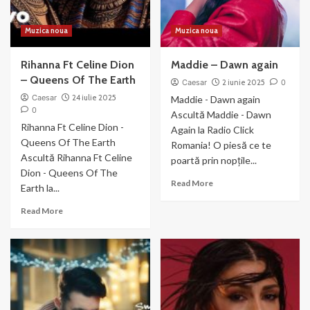
Muzica noua
Muzica noua
Rihanna Ft Celine Dion
Maddie – Dawn again
– Queens Of The Earth
Caesar
2 iunie 2025
0
Caesar
24 iulie 2025
Maddie - Dawn again
0
Ascultă Maddie - Dawn
Rihanna Ft Celine Dion -
Again la Radio Click
Queens Of The Earth
Romania! O piesă ce te
Ascultă Rihanna Ft Celine
poartă prin nopțile...
Dion - Queens Of The
Read
Read More
Earth la...
more
about
Read
Read More
Maddie
more
–
about
Dawn
Rihanna
again
Ft
Celine
Dion
–