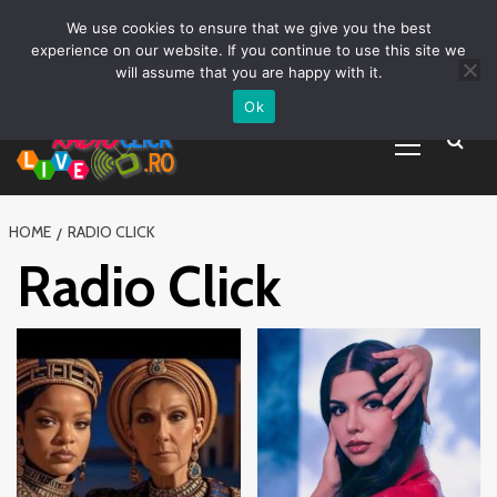
Prima pagină
Asculta live
Despre Noi
Emisiuni
Grila Emisii
Sari
We use cookies to ensure that we give you the best
Promovare Artisti noi
Vrei sa fii DJ?
la
experience on our website. If you continue to use this site we
conținut
will assume that you are happy with it.
Ok
Primary
Menu
HOME
RADIO CLICK
Radio Click