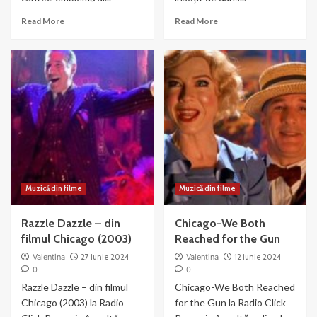
Read
Read
Read More
Read More
more
more
about
about
Liza
Nowadays
Minnelli
–
si
muzica
Joel
si
Gray
dans
–
din
Money
Chicago
Muzică din filme
Muzică din filme
Razzle Dazzle – din
Chicago-We Both
filmul Chicago (2003)
Reached for the Gun
Valentina
27 iunie 2024
Valentina
12 iunie 2024
0
0
Razzle Dazzle – din filmul
Chicago-We Both Reached
Chicago (2003) la Radio
for the Gun la Radio Click