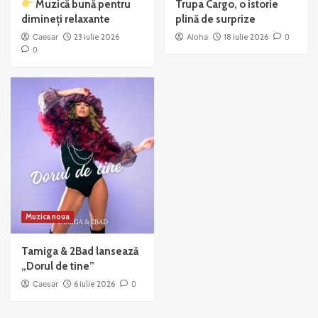
Muzică bună pentru
Trupa Cargo, o istorie
dimineți relaxante
plină de surprize
Caesar
23 iulie 2026
Aloha
18 iulie 2026
0
0
Muzica noua
Tamiga & 2Bad lansează
„Dorul de tine”
Caesar
6 iulie 2026
0