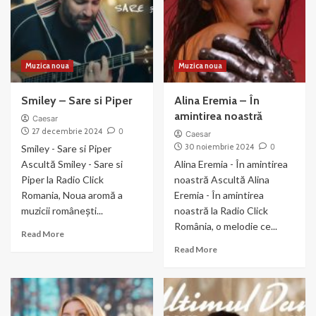
Queens
Of
The
Earth
Muzica noua
Muzica noua
Smiley – Sare si Piper
Alina Eremia – În
amintirea noastră
Caesar
27 decembrie 2024
0
Caesar
30 noiembrie 2024
0
Smiley - Sare si Piper
Ascultă Smiley - Sare si
Alina Eremia - În amintirea
Piper la Radio Click
noastră Ascultă Alina
Romania, Noua aromă a
Eremia - În amintirea
muzicii românești...
noastră la Radio Click
România, o melodie ce...
Read
Read More
more
Read
Read More
about
more
Smiley
about
–
Alina
Sare
Eremia
si
–