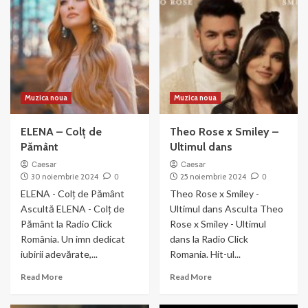
Piper
În
amintirea
noastră
Muzica noua
Muzica noua
ELENA – Colț de
Theo Rose x ‪Smiley‬ –
Pământ
Ultimul dans
Caesar
Caesar
30 noiembrie 2024
0
25 noiembrie 2024
0
ELENA - Colț de Pământ
Theo Rose x ‪Smiley‬ -
Ascultă ELENA - Colț de
Ultimul dans Asculta Theo
Pământ la Radio Click
Rose x ‪Smiley‬ - Ultimul
România. Un imn dedicat
dans la Radio Click
iubirii adevărate,...
Romania. Hit-ul...
Read
Read
Read More
Read More
more
more
about
about