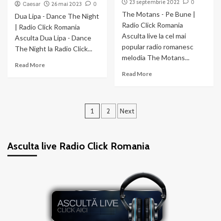
23 septembrie 2022
0
Caesar
26 mai 2023
0
The Motans - Pe Bune |
Dua Lipa - Dance The Night
Radio Click Romania
| Radio Click Romania
Asculta live la cel mai
Asculta Dua Lipa - Dance
popular radio romanesc
The Night la Radio Click...
melodia The Motans...
Read
Read More
Read
more
Read More
more
about
about
Dua
The
Lipa
Paginație
Motans
–
1
2
Next
–
Dance
articole
Pe
The
Bune
Night
Asculta live Radio Click Romania