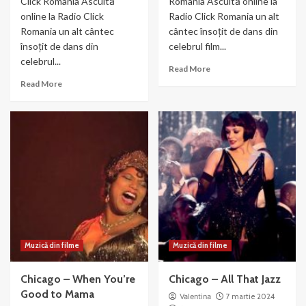
Click Romania Ascultă
Romania Ascultă online la
online la Radio Click
Radio Click Romania un alt
Romania un alt cântec
cântec însoțit de dans din
însoțit de dans din
celebrul film...
celebrul...
Read
Read More
more
Read
Read More
about
more
Chicago-
about
We
Razzle
Both
Dazzle
Reached
–
for
din
the
filmul
Gun
Chicago
(2003)
Muzică din filme
Muzică din filme
Chicago – When You’re
Chicago – All That Jazz
Good to Mama
Valentina
7 martie 2024