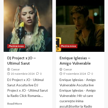
ELENA
Theo
–
Rose
Colț
x
de
‪Smiley‬
Pământ
–
Ultimul
dans
Muzica noua
Muzica noua
DJ Project x JO –
Enrique Iglesias –
Ultimul Sarut
Amigo Vulnerable
Caesar
Caesar
20 noiembrie 2024
0
17 noiembrie 2024
0
DJ Project x JO - Ultimul
Enrique Iglesias - Amigo
Sarut Asculta live DJ
Vulnerable Asculta live
Project x JO - Ultimul Sarut
Enrique Iglesias - Amigo
la Radio Click Romania....
Vulnerable: Hit-ul care
cucerește inima
Read
Read More
ascultătorilor la Radio
more