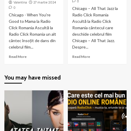
0
Valentina
27 martie 2024
0
Chicago – All That Jazz la
Chicago - When You're
Radio Click Romania
Good to Mama la Radio
Ascultă la Radio Click
Click Romania Ascultă la
Romania cântecul care
Radio Click Romania un alt
deschide celebrul film
cântec însoțit de dans din
Chicago – All That Jazz.
celebrul film...
Despre...
Read
Read
Read More
Read More
more
more
about
about
Chicago
Chicago
You may have missed
–
–
When
All
You’re
That
Good
Jazz
to
Mama