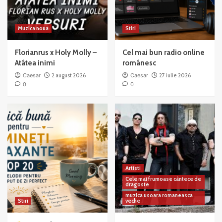
Muzica noua
Stiri
Florianrus x Holy Molly –
Cel mai bun radio online
Atâtea inimi
românesc
Caesar
2 august 2026
Caesar
27 iulie 2026
0
0
Artisti
Cele mai frumoase cântece de
dragoste
muzica usoara romaneasca
Stiri
veche