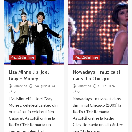
Muzică din filme
Muzică din filme
Liza Minnelli si Joel
Nowadays – muzica si
Gray – Money
dans din Chicago
Valentina
16 august 2024
Valentina
5 iulie 2024
0
0
Liza Minnelli si Joel Gray –
Nowadays - muzica si dans
Money, celebrul cântec din
din filmul Chicago (2003) la
nu mai puțin celebrul film
Radio Click Romania
Cabaret Ascultă online la
Ascultă online la Radio
Radio Click Romania un
Click Romania un alt cântec
cântec-emblemă al...
însoțit de dans...