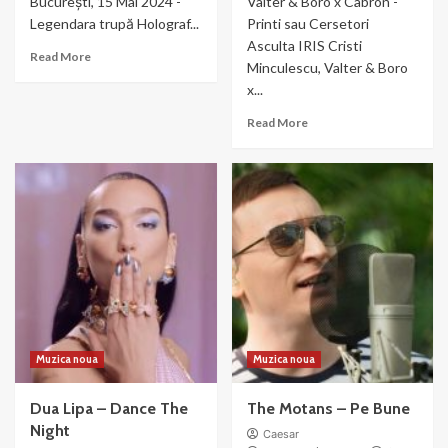
București, 15 Mai 2024 -
Valter & Boro x Cabron -
Legendara trupă Holograf...
Printi sau Cersetori
Asculta IRIS Cristi
Read
Read More
Minculescu, Valter & Boro
more
x...
about
Holograf
Read
Read More
–
more
Sigur
about
IRIS
Cristi
Minculescu,
Valter
&
Boro
x
Cabron
–
Printi
Muzica noua
Muzica noua
sau
Cersetori
Dua Lipa – Dance The
The Motans – Pe Bune
Night
Caesar