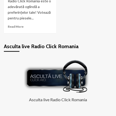
Radio Click Romania este o
adevărată oglindă a
preferințelor tale! Votează
pentru piesele...
Read
Read More
more
about
Topul
Asculta live Radio Click Romania
muzical
Radio
Click
Romania
Asculta live Radio Click Romania