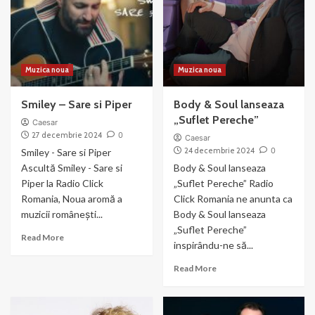
Muzica noua
Muzica noua
Smiley – Sare si Piper
Body & Soul lanseaza
„Suflet Pereche”
Caesar
27 decembrie 2024
0
Caesar
24 decembrie 2024
0
Smiley - Sare si Piper
Ascultă Smiley - Sare si
Body & Soul lanseaza
Piper la Radio Click
„Suflet Pereche” Radio
Romania, Noua aromă a
Click Romania ne anunta ca
muzicii românești...
Body & Soul lanseaza
„Suflet Pereche”
Read
Read More
inspirându-ne să...
more
about
Read
Read More
Smiley
more
–
about
Sare
Body