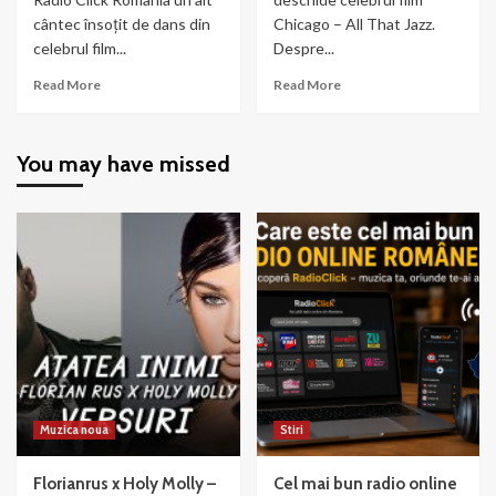
cântec însoțit de dans din
Chicago – All That Jazz.
celebrul film...
Despre...
Read
Read
Read More
Read More
more
more
about
about
Chicago
Chicago
You may have missed
–
–
When
All
You’re
That
Good
Jazz
to
Mama
Muzica noua
Stiri
Florianrus x Holy Molly –
Cel mai bun radio online