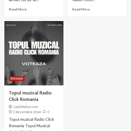
Read
Read
Read More
Read More
more
more
about
about
ADDA
Tamiga
–
&
Iartă-
2Bad
mă
–
My
Heart
Is
Up
Emisiuni
Topul muzical Radio
Click Romania
LadyRadioLover
2 decembrie 2024
0
Topul muzical Radio Click
Romania Topul Muzical