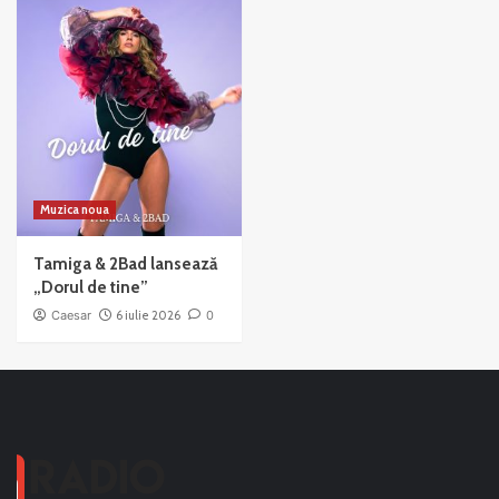
Muzica noua
Tamiga & 2Bad lansează
„Dorul de tine”
Caesar
6 iulie 2026
0