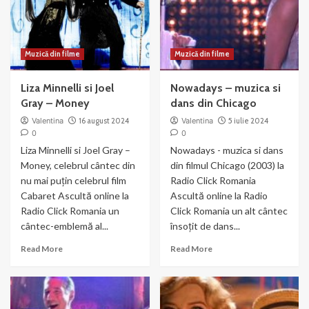
Muzică din filme
Muzică din filme
Liza Minnelli si Joel
Nowadays – muzica si
Gray – Money
dans din Chicago
Valentina
16 august 2024
Valentina
5 iulie 2024
0
0
Liza Minnelli si Joel Gray –
Nowadays - muzica si dans
Money, celebrul cântec din
din filmul Chicago (2003) la
nu mai puțin celebrul film
Radio Click Romania
Cabaret Ascultă online la
Ascultă online la Radio
Radio Click Romania un
Click Romania un alt cântec
cântec-emblemă al...
însoțit de dans...
Read
Read
Read More
Read More
more
more
about
about
Liza
Nowadays
Minnelli
–