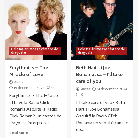
si
&
Piper
Soul
lanseaza
„Suflet
Pereche”
Cele mai frumoase cântece de
Cele mai frumoase cântece de
dragoste
dragoste
Eurythmics – The
Beth Hart si Joe
Miracle of Love
Bonamassa – I’ll take
care of you
Aloha
19 decembrie 2024
0
Aloha
14 decembrie 2024
0
Eurythmics - The Miracle
of Love la Radio Click
I’ll take care of you - Beth
Romania Ascultă la Radio
Hart si Joe Bonamassa
Click Romania un cantec de
Ascultă la Radio Click
dragoste interpretat...
Romania un sensibil cantec
de...
Read
Read More
more