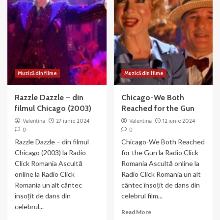
si
muzica
Joel
si
Gray
dans
–
din
Money
Chicago
Muzică din filme
Muzică din filme
Razzle Dazzle – din
Chicago-We Both
filmul Chicago (2003)
Reached for the Gun
Valentina
27 iunie 2024
Valentina
12 iunie 2024
0
0
Razzle Dazzle – din filmul
Chicago-We Both Reached
Chicago (2003) la Radio
for the Gun la Radio Click
Click Romania Ascultă
Romania Ascultă online la
online la Radio Click
Radio Click Romania un alt
Romania un alt cântec
cântec însoțit de dans din
însoțit de dans din
celebrul film...
celebrul...
Read
Read More
more