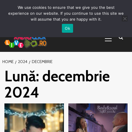
Prima pagină
Asculta live
Despre Noi
Emisiuni
Grila Emisii
Sari
We use cookies to ensure that we give you the best
Promovare Artisti noi
Vrei sa fii DJ?
la
experience on our website. If you continue to use this site we
conținut
will assume that you are happy with it.
Ok
Primary
Menu
HOME
2024
DECEMBRIE
Lună:
decembrie
2024