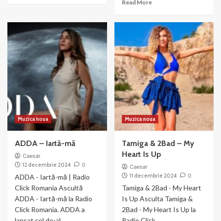
Read
Read More
about
more
Eurythmics
about
–
Beth
The
Hart
Miracle
si
of
Joe
Love
Bonamassa
–
I’ll
take
care
of
Muzica noua
Muzica noua
you
ADDA – Iartă-mă
Tamiga & 2Bad – My
Heart Is Up
Caesar
12 decembrie 2024
0
Caesar
11 decembrie 2024
0
ADDA - Iartă-mă | Radio
Click Romania Ascultă
Tamiga & 2Bad - My Heart
ADDA - Iartă-mă la Radio
Is Up Asculta Tamiga &
Click Romania. ADDA a
2Bad - My Heart Is Up la
lansat cel de-al...
Radio Click...