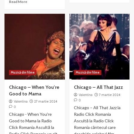
Read
Read More
about
more
Chicago-
about
We
Razzle
Both
Dazzle
Reached
–
for
din
the
filmul
Gun
Chicago
(2003)
Muzică din filme
Muzică din filme
Chicago – When You’re
Chicago – All That Jazz
Good to Mama
Valentina
7 martie 2024
0
Valentina
27 martie 2024
0
Chicago – All That Jazz la
Chicago - When You're
Radio Click Romania
Good to Mama la Radio
Ascultă la Radio Click
Click Romania Ascultă la
Romania cântecul care
Radio Click Romania un alt
deschide celebrul film