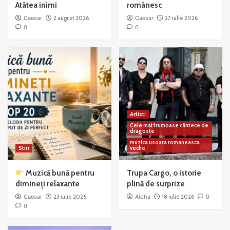
Atâtea inimi
românesc
Caesar
2 august 2026
Caesar
27 iulie 2026
0
0
Artisti
Cele mai frumoase cântece de
dragoste
muzica usoara romaneasca
Stiri
veche
Muzică bună pentru
Trupa Cargo, o istorie
dimineți relaxante
plină de surprize
Caesar
23 iulie 2026
Aloha
18 iulie 2026
0
0