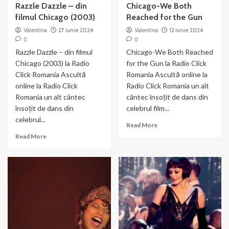
Razzle Dazzle – din
Chicago-We Both
filmul Chicago (2003)
Reached for the Gun
Valentina
27 iunie 2024
Valentina
12 iunie 2024
0
0
Razzle Dazzle – din filmul
Chicago-We Both Reached
Chicago (2003) la Radio
for the Gun la Radio Click
Click Romania Ascultă
Romania Ascultă online la
online la Radio Click
Radio Click Romania un alt
Romania un alt cântec
cântec însoțit de dans din
însoțit de dans din
celebrul film...
celebrul...
Read
Read More
more
Read
Read More
about
more
Chicago-
about
We
Razzle
Both
Dazzle
Reached
–
for
din
the
filmul
Gun
Chicago
(2003)