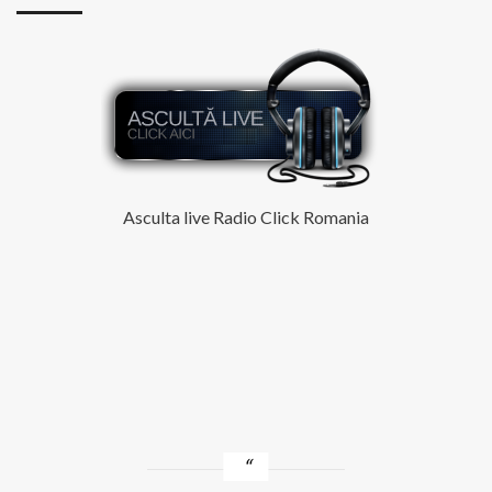
Andrei
Banuta
–
Nu
M-
am
Gandit
La
Despartire
Asculta live Radio Click Romania