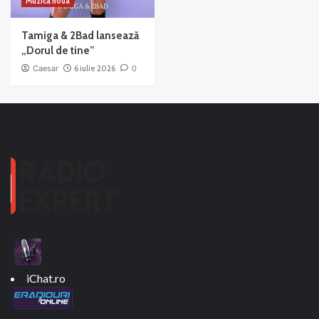
Muzica noua
Tamiga & 2Bad lansează
„Dorul de tine”
Caesar
6 iulie 2026
0
iChat.ro