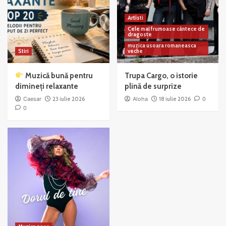
Artisti
Cele mai frumoase cântece de
dragoste
muzica usoara romaneasca
Stiri
veche
Muzică bună pentru
Trupa Cargo, o istorie
dimineți relaxante
plină de surprize
Caesar
23 iulie 2026
Aloha
18 iulie 2026
0
0