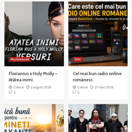
You’re
That
Good
Jazz
to
Mama
Muzica noua
Stiri
Florianrus x Holy Molly –
Cel mai bun radio online
Atâtea inimi
românesc
Caesar
2 august 2026
Caesar
27 iulie 2026
0
0