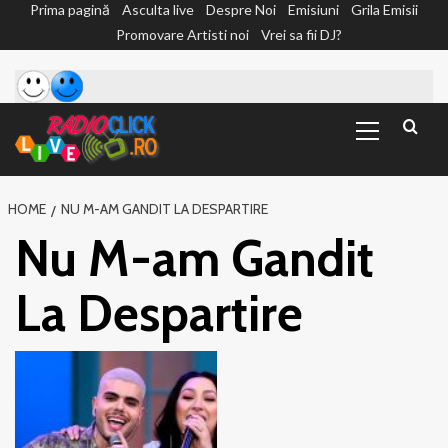
Prima pagină
Asculta live
Despre Noi
Emisiuni
Grila Emisii
Sari
Promovare Artisti noi
Vrei sa fii DJ?
la
conținut
Primary
Menu
HOME
NU M-AM GANDIT LA DESPARTIRE
Nu M-am Gandit
La Despartire