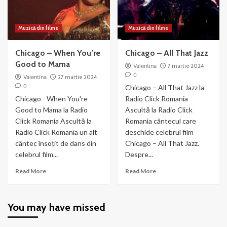
Muzică din filme
Muzică din filme
Chicago – When You’re
Chicago – All That Jazz
Good to Mama
Valentina
7 martie 2024
0
Valentina
27 martie 2024
0
Chicago – All That Jazz la
Chicago - When You're
Radio Click Romania
Good to Mama la Radio
Ascultă la Radio Click
Click Romania Ascultă la
Romania cântecul care
Radio Click Romania un alt
deschide celebrul film
cântec însoțit de dans din
Chicago – All That Jazz.
celebrul film...
Despre...
Read
Read
Read More
Read More
more
more
about
about
Chicago
Chicago
You may have missed
–
–
When
All