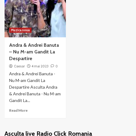
Muzica noua
Andra & Andrei Banuta
– Nu M-am Gandit La
Despartire
Caesar
4 mai 2023
0
Andra & Andrei Banuta -
Nu M-am Gandit La
Despartire Asculta Andra
& Andrei Banuta - Nu M-am
Gandit La...
Read
Read More
more
about
Andra
Asculta live Radio Click Romania
&