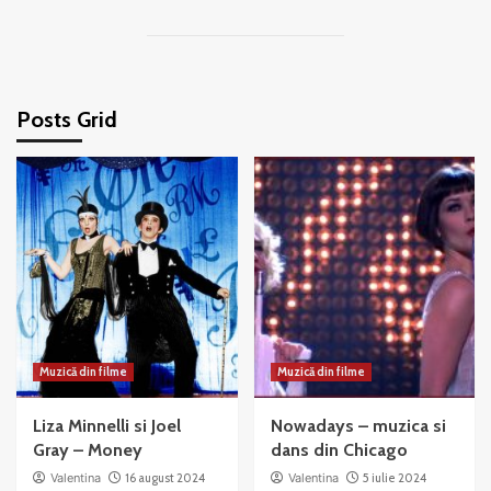
Posts Grid
Muzică din filme
Muzică din filme
Liza Minnelli si Joel
Nowadays – muzica si
Gray – Money
dans din Chicago
Valentina
16 august 2024
Valentina
5 iulie 2024