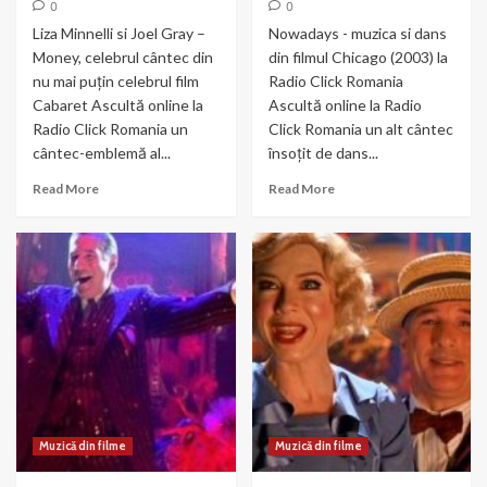
0
0
Liza Minnelli si Joel Gray –
Nowadays - muzica si dans
Money, celebrul cântec din
din filmul Chicago (2003) la
nu mai puțin celebrul film
Radio Click Romania
Cabaret Ascultă online la
Ascultă online la Radio
Radio Click Romania un
Click Romania un alt cântec
cântec-emblemă al...
însoțit de dans...
Read
Read
Read More
Read More
more
more
about
about
Liza
Nowadays
Minnelli
–
si
muzica
Joel
si
Gray
dans
–
din
Money
Chicago
Muzică din filme
Muzică din filme