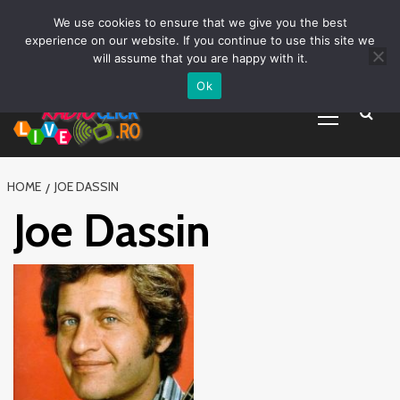
Prima pagină
Asculta live
Despre Noi
Emisiuni
Grila Emisii
Sari
We use cookies to ensure that we give you the best
Promovare Artisti noi
Vrei sa fii DJ?
la
experience on our website. If you continue to use this site we
conținut
will assume that you are happy with it.
Ok
Primary
Menu
HOME
JOE DASSIN
Joe Dassin