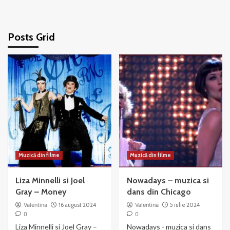
Posts Grid
Muzică din filme
Muzică din filme
Liza Minnelli si Joel
Nowadays – muzica si
Gray – Money
dans din Chicago
Valentina
16 august 2024
Valentina
5 iulie 2024
0
0
Liza Minnelli si Joel Gray –
Nowadays - muzica si dans