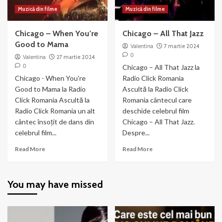
Muzică din filme
Muzică din filme
Chicago – When You’re
Chicago – All That Jazz
Good to Mama
Valentina
7 martie 2024
0
Valentina
27 martie 2024
0
Chicago – All That Jazz la
Chicago - When You're
Radio Click Romania
Good to Mama la Radio
Ascultă la Radio Click
Click Romania Ascultă la
Romania cântecul care
Radio Click Romania un alt
deschide celebrul film
cântec însoțit de dans din
Chicago – All That Jazz.
celebrul film...
Despre...
Read
Read
Read More
Read More
more
more
about
about
Chicago
Chicago
You may have missed
–
–
When
All
You’re
That
Good
Jazz