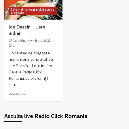
Cele mai frumoase cântece de
dragoste
Joe Dassin – L’ete
indien
Valentina
4 iunie 2022
0
Un cântec de dragoste
nemuritor interpretat de
Joe Dassin – L’ete indien
Cere la Radio Click
Romania, ca preferință
sau...
Read
Read More
more
about
Joe
Asculta live Radio Click Romania
Dassin
–
L’ete