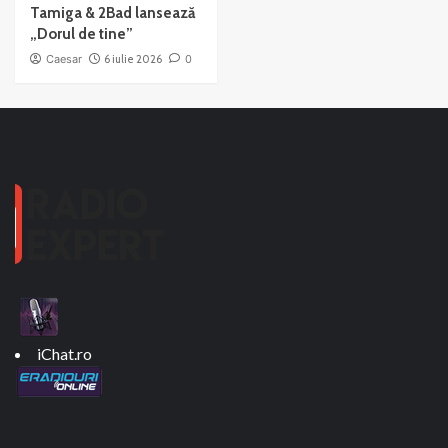
Tamiga & 2Bad lansează
„Dorul de tine”
Caesar
6 iulie 2026
0
iChat.ro