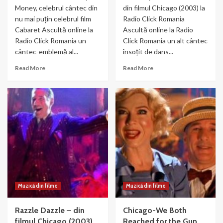
Money, celebrul cântec din
din filmul Chicago (2003) la
nu mai puțin celebrul film
Radio Click Romania
Cabaret Ascultă online la
Ascultă online la Radio
Radio Click Romania un
Click Romania un alt cântec
cântec-emblemă al...
însoțit de dans...
Read
Read
Read More
Read More
more
more
about
about
Liza
Nowadays
Minnelli
–
si
muzica
Joel
si
Gray
dans
–
din
Money
Chicago
Muzică din filme
Muzică din filme
Razzle Dazzle – din
Chicago-We Both
filmul Chicago (2003)
Reached for the Gun