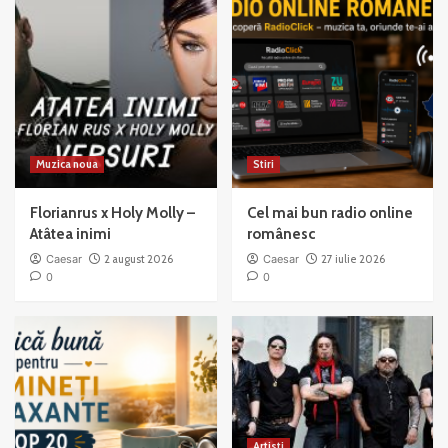
to
Mama
Muzica noua
Stiri
Florianrus x Holy Molly –
Cel mai bun radio online
Atâtea inimi
românesc
Caesar
2 august 2026
Caesar
27 iulie 2026
0
0
Artisti