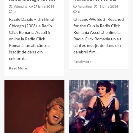
Valentina
27 iunie 2024
Valentina
12 iunie 2024
0
0
Razzle Dazzle – din filmul
Chicago-We Both Reached
Chicago (2003) la Radio
for the Gun la Radio Click
Click Romania Ascultă
Romania Ascultă online la
online la Radio Click
Radio Click Romania un alt
Romania un alt cântec
cântec însoțit de dans din
însoțit de dans din
celebrul film...
celebrul...
Read
Read More
more
Read
Read More
about
more
Chicago-
about
We
Razzle
Both
Dazzle
Reached
–
for
din
the
filmul
Gun
Chicago
(2003)