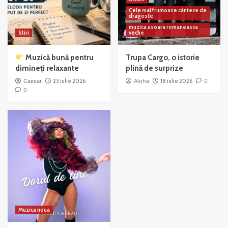
Cele mai frumoase cântece de
dragoste
muzica usoara romaneasca
Stiri
veche
Muzică bună pentru
Trupa Cargo, o istorie
dimineți relaxante
plină de surprize
Caesar
23 iulie 2026
Aloha
18 iulie 2026
0
0
Muzica noua