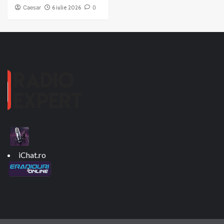
Caesar
6 iulie 2026
0
iChat.ro