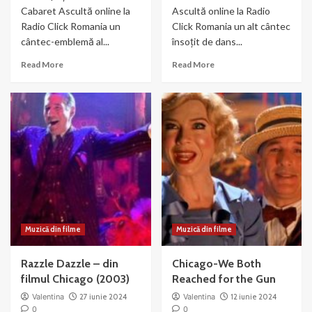
Cabaret Ascultă online la
Ascultă online la Radio
Radio Click Romania un
Click Romania un alt cântec
cântec-emblemă al...
însoțit de dans...
Read
Read
Read More
Read More
more
more
about
about
Liza
Nowadays
Minnelli
–
si
muzica
Joel
si
Gray
dans
–
din
Money
Chicago
Muzică din filme
Muzică din filme
Razzle Dazzle – din
Chicago-We Both
filmul Chicago (2003)
Reached for the Gun
Valentina
27 iunie 2024
Valentina
12 iunie 2024
0
0