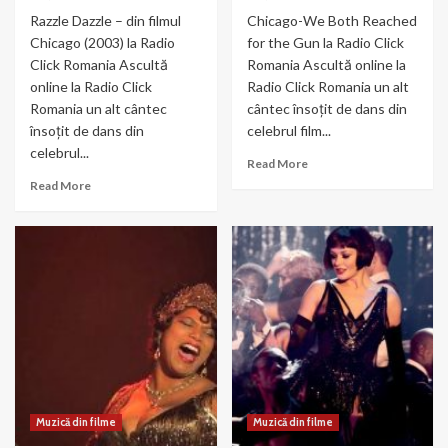
Razzle Dazzle – din filmul
Chicago-We Both Reached
Chicago (2003) la Radio
for the Gun la Radio Click
Click Romania Ascultă
Romania Ascultă online la
online la Radio Click
Radio Click Romania un alt
Romania un alt cântec
cântec însoțit de dans din
însoțit de dans din
celebrul film...
celebrul...
Read
Read More
more
Read
Read More
about
more
Chicago-
about
We
Razzle
Both
Dazzle
Reached
–
for
din
the
filmul
Gun
Chicago
(2003)
Muzică din filme
Muzică din filme