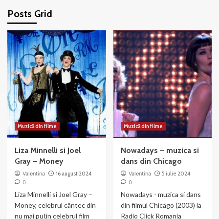
Posts Grid
Muzică din filme
Muzică din filme
Liza Minnelli si Joel
Nowadays – muzica si
Gray – Money
dans din Chicago
Valentina
16 august 2024
Valentina
5 iulie 2024
0
0
Liza Minnelli si Joel Gray –
Nowadays - muzica si dans
Money, celebrul cântec din
din filmul Chicago (2003) la
nu mai puțin celebrul film
Radio Click Romania