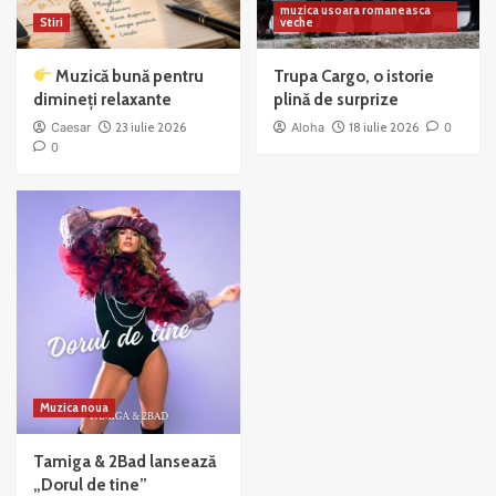
muzica usoara romaneasca
Stiri
veche
Muzică bună pentru
Trupa Cargo, o istorie
dimineți relaxante
plină de surprize
Caesar
23 iulie 2026
Aloha
18 iulie 2026
0
0
Muzica noua
Tamiga & 2Bad lansează
„Dorul de tine”