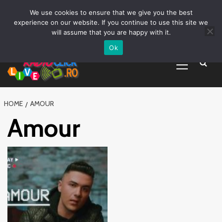
Prima pagină
Asculta live
Despre Noi
Emisiuni
Grila Emisii
Sari
We use cookies to ensure that we give you the best
Promovare Artisti noi
Vrei sa fii DJ?
la
experience on our website. If you continue to use this site we
conținut
will assume that you are happy with it.
Ok
Primary
Menu
HOME
AMOUR
Amour