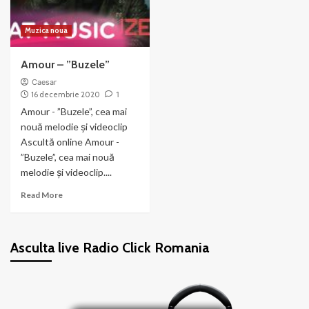
Muzica noua
Amour – ”Buzele”
Caesar
16 decembrie 2020
1
Amour - ”Buzele”, cea mai
nouă melodie și videoclip
Ascultă online Amour -
”Buzele”, cea mai nouă
melodie și videoclip....
Read
Read More
more
about
Amour
Asculta live Radio Click Romania
–
”Buzele”