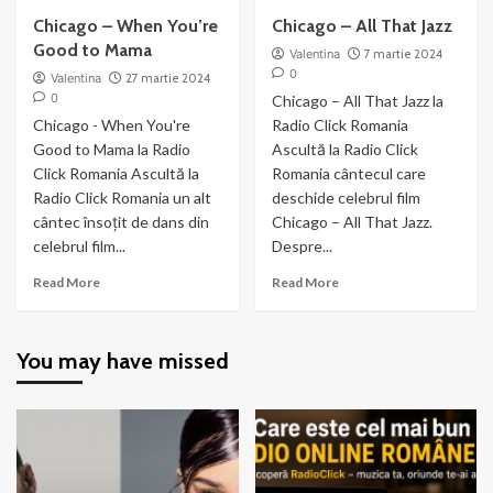
Chicago – When You’re
Chicago – All That Jazz
Good to Mama
Valentina
7 martie 2024
0
Valentina
27 martie 2024
0
Chicago – All That Jazz la
Chicago - When You're
Radio Click Romania
Good to Mama la Radio
Ascultă la Radio Click
Click Romania Ascultă la
Romania cântecul care
Radio Click Romania un alt
deschide celebrul film
cântec însoțit de dans din
Chicago – All That Jazz.
celebrul film...
Despre...
Read
Read
Read More
Read More
more
more
about
about
Chicago
Chicago
You may have missed
–
–
When
All
You’re
That
Good
Jazz
to
Mama