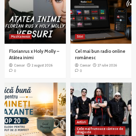
Muzica noua
Stiri
Florianrus x Holy Molly –
Cel mai bun radio online
Atâtea inimi
românesc
Caesar
2 august 2026
Caesar
27 iulie 2026
0
0
Artisti
Cele mai frumoase cântece de
dragoste