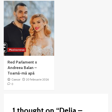
Muzica noua
Red Parlament x
Andreea Balan –
Toarnă-mă apă
Caesar
20 februarie 2026
0
1 thought on “
Delia –