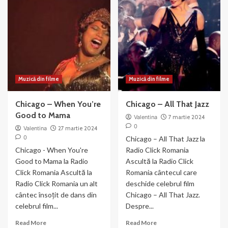
Reached
–
for
din
the
filmul
Gun
Chicago
(2003)
Muzică din filme
Muzică din filme
Chicago – When You’re
Chicago – All That Jazz
Good to Mama
Valentina
7 martie 2024
0
Valentina
27 martie 2024
0
Chicago – All That Jazz la
Chicago - When You're
Radio Click Romania
Good to Mama la Radio
Ascultă la Radio Click
Click Romania Ascultă la
Romania cântecul care
Radio Click Romania un alt
deschide celebrul film
cântec însoțit de dans din
Chicago – All That Jazz.
celebrul film...
Despre...
Read
Read
Read More
Read More