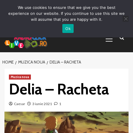
Prima pagină
Asculta live
Despre Noi
Emisiuni
Grila Emisii
Sari
We use cookies to ensure that we give you the best
Promovare Artisti noi
Vrei sa fii DJ?
la
experience on our website. If you continue to use this site we
conținut
will assume that you are happy with it.
Ok
Primary
Menu
HOME
MUZICA NOUA
DELIA – RACHETA
Muzica noua
Delia – Racheta
Caesar
3 iunie 2021
1