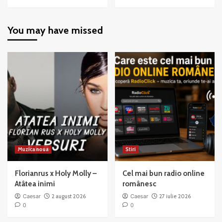
more
more
about
about
Chicago
Chicago
You may have missed
–
–
When
All
You’re
That
Good
Jazz
to
Mama
Muzica noua
Stiri
Florianrus x Holy Molly –
Cel mai bun radio online
Atâtea inimi
românesc
Caesar
2 august 2026
Caesar
27 iulie 2026
0
0