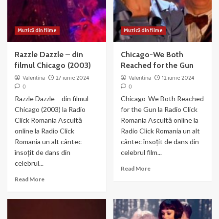
Muzică din filme
Muzică din filme
Razzle Dazzle – din
Chicago-We Both
filmul Chicago (2003)
Reached for the Gun
Valentina
27 iunie 2024
Valentina
12 iunie 2024
0
0
Razzle Dazzle – din filmul
Chicago-We Both Reached
Chicago (2003) la Radio
for the Gun la Radio Click
Click Romania Ascultă
Romania Ascultă online la
online la Radio Click
Radio Click Romania un alt
Romania un alt cântec
cântec însoțit de dans din
însoțit de dans din
celebrul film...
celebrul...
Read
Read More
more
Read
Read More
about
more
Chicago-
about
We
Razzle
Both
Dazzle