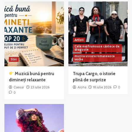
Artisti
Cele mai frumoase cântece de
dragoste
muzica usoara romaneasca
Stiri
veche
Muzică bună pentru
Trupa Cargo, o istorie
dimineți relaxante
plină de surprize
Caesar
23 iulie 2026
Aloha
18 iulie 2026
0
0