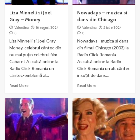
Liza Minnelli si Joel
Nowadays – muzica si
Gray – Money
dans din Chicago
Valentina
16 august 2024
Valentina
5 iulie 2024
0
0
Liza Minnelli si Joel Gray –
Nowadays - muzica si dans
Money, celebrul cântec din
din filmul Chicago (2003) la
nu mai puțin celebrul film
Radio Click Romania
Cabaret Ascultă online la
Ascultă online la Radio
Radio Click Romania un
Click Romania un alt cântec
cântec-emblemă al...
însoțit de dans...
Read
Read
Read More
Read More
more
more
about
about
Liza
Nowadays
Minnelli
–
si
muzica
Joel
si
Gray
dans
–
din
Money
Chicago