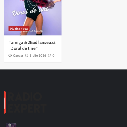
Muzica noua
Tamiga & 2Bad lansează
„Dorul de tine”
Caesar
6 iulie 2026
0