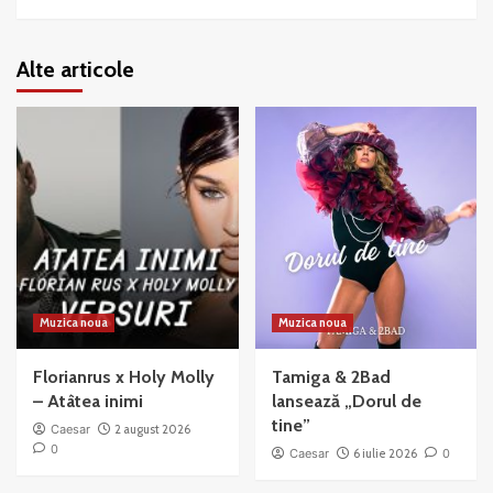
Alte articole
Muzica noua
Muzica noua
Florianrus x Holy Molly
Tamiga & 2Bad
– Atâtea inimi
lansează „Dorul de
tine”
Caesar
2 august 2026
0
Caesar
6 iulie 2026
0