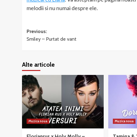
melodii si nu numai despre ele.
Post
Previous:
Smiley – Purtat de vant
navigation
Alte articole
Muzica noua
Muzica noua
Florianrus x Holy Molly –
Tamiga & 