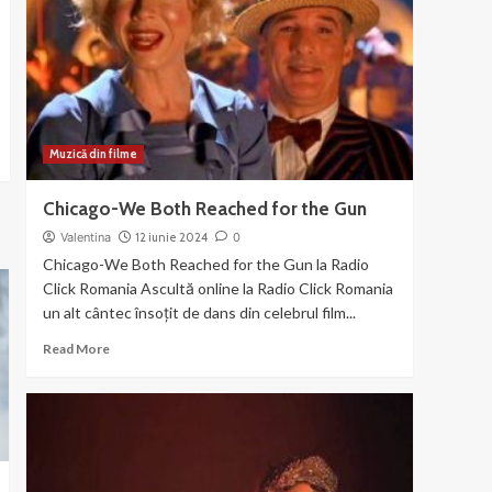
din
filmul
Chicago
(2003)
Muzică din filme
Chicago-We Both Reached for the Gun
Valentina
12 iunie 2024
0
Chicago-We Both Reached for the Gun la Radio
Click Romania Ascultă online la Radio Click Romania
un alt cântec însoțit de dans din celebrul film...
Read
Read More
more
about
Chicago-
We
Both
Reached
for