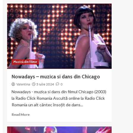
about
Liza
Minnelli
si
Joel
Gray
–
Money
Muzică din filme
Nowadays – muzica si dans din Chicago
Valentina
5 iulie 2024
0
Nowadays - muzica si dans din filmul Chicago (2003)
la Radio Click Romania Ascultă online la Radio Click
Romania un alt cântec însoțit de dans...
Read
Read More
more
about
Nowadays