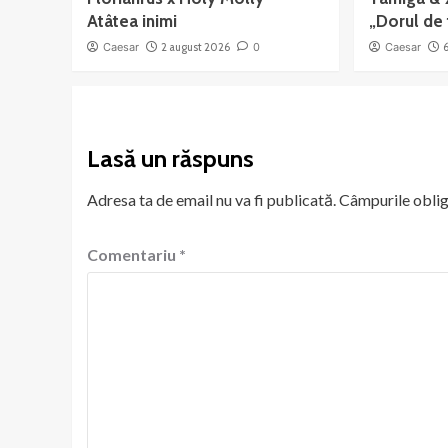
Atâtea inimi
„Dorul de 
Caesar
2 august 2026
0
Caesar
Lasă un răspuns
Adresa ta de email nu va fi publicată.
Câmpurile oblig
Comentariu
*