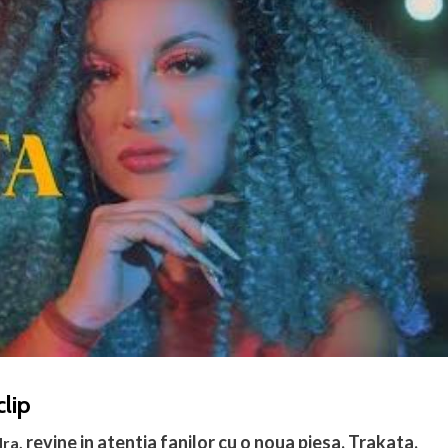
clip
revine in atentia fanilor cu o noua piesa, Trakata,
dra,