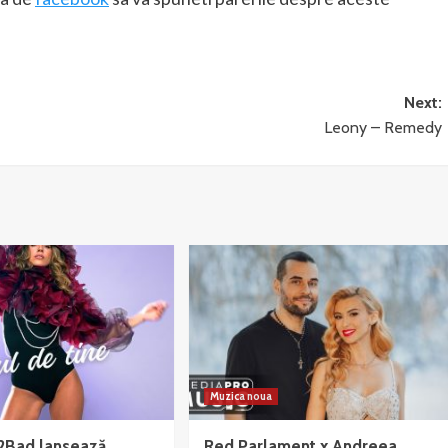
Next:
Leony – Remedy
Muzica noua
2Bad lansează
Red Parlament x Andreea