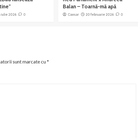
tine”
Balan – Toarnă-mă apă
6 iulie 2026
0
Caesar
20 februarie 2026
0
atorii sunt marcate cu
*