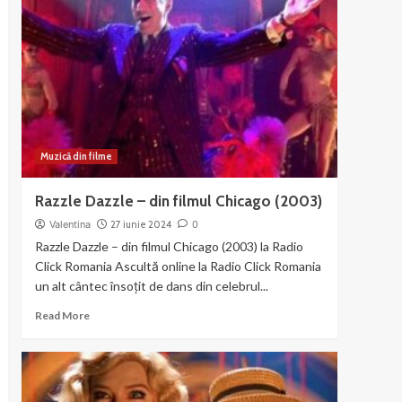
–
muzica
si
dans
din
Chicago
Muzică din filme
Razzle Dazzle – din filmul Chicago (2003)
Valentina
27 iunie 2024
0
Razzle Dazzle – din filmul Chicago (2003) la Radio
Click Romania Ascultă online la Radio Click Romania
un alt cântec însoțit de dans din celebrul...
Read
Read More
more
about
Razzle
Dazzle
–