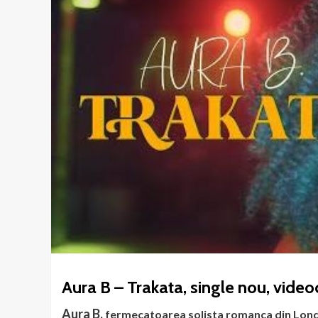
Aura B – Trakata, single nou, video
Aura B,
fermecatoarea solista romanca din Lon