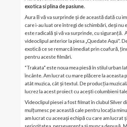
exotica si plina de pasiune.
Aura B vă va surprinde și de această dată cu im
care i-au luat ore întregi de schimbări, deși nu 
este radicală și vă va surprinde, cu siguranță. Au
videoclipul anterior la piesa „Quedate Aqui”. De
exotică ce se remarcă imediat prin coafură, ținu
pentru aceste filmări.
“Trakata” este noua mea piesă în stilul urban l
încânte. Am lucrat cu mare plăcere la aceasta p
atât muzica, cât și textul. De producția muzica
lucrez la acest proiect cu acești columbieni tale
Videoclipul piesei a fost filmat în clubul Silver
mulțumesc pe această cale pentru locația minun
am lucrat cu aceeași echipă cu care am lucrat
seriozitatea, perseverența și munca depusă. Mu