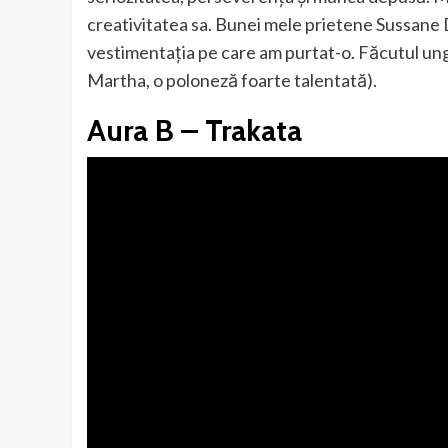
creativitatea sa. Bunei mele prietene Sussane 
vestimentația pe care am purtat-o. Făcutul ungh
Martha, o poloneză foarte talentată).
Aura B – Trakata