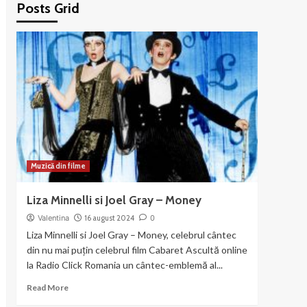
Posts Grid
Muzică din filme
Liza Minnelli si Joel Gray – Money
Valentina
16 august 2024
0
Liza Minnelli si Joel Gray – Money, celebrul cântec
din nu mai puțin celebrul film Cabaret Ascultă online
la Radio Click Romania un cântec-emblemă al...
Read
Read More
more