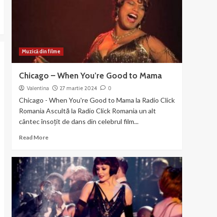
the
Gun
Muzică din filme
Chicago – When You’re Good to Mama
Valentina
27 martie 2024
0
Chicago - When You're Good to Mama la Radio Click
Romania Ascultă la Radio Click Romania un alt
cântec însoțit de dans din celebrul film...
Read
Read More
more
about
Chicago
–
When
You’re
Good
to