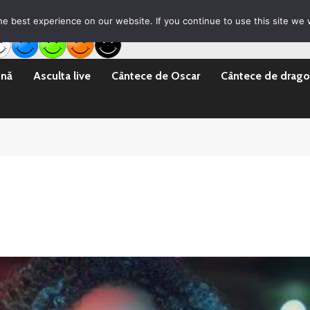
rila Emisii
Promovare Artisti noi
Vrei sa fii DJ?
e best experience on our website. If you continue to use this site we w
ină
Asculta live
Cântece de Oscar
Cântece de drago