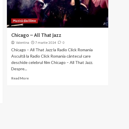
Mama
Muzică din filme
Chicago – All That Jazz
Valentina
7 martie 2024
0
Chicago – All That Jazz la Radio Click Romania
Ascultă la Radio Click Romania cântecul care
deschide celebrul film Chicago – All That Jazz.
Despre...
Read
Read More
more
about
Chicago
–
All
That
Jazz