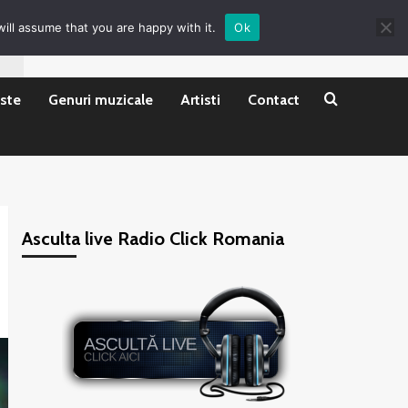
ill assume that you are happy with it.
Ok
ste
Genuri muzicale
Artisti
Contact
Asculta live Radio Click Romania