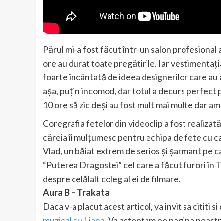
Părul mi-a fost făcut într-un salon profesional
ore au durat toate pregătirile. Iar vestimentați
foarte încântată de ideea designerilor care au
așa, puțin incomod, dar totul a decurs perfect p
10 ore să zic deși au fost mult mai multe dar am 
Coregrafia fetelor din videoclip a fost realizat
căreia îi mulțumesc pentru echipa de fete cu 
Vlad, un băiat extrem de serios și șarmant pe c
“Puterea Dragostei” cel care a făcut furori în Tu
despre celălalt coleg al ei de filmare.
Aura B – Trakata
Daca v-a placut acest articol, va invit sa cititi s
muzical cu Liana
. Va asteptam pe pagina noast