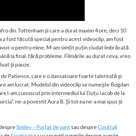
 afro din Tottenham și care a durat maxim 4 ore, deci 10
a a fost făcută special pentru acest videoclip, am fost
 avut-o pentru mine. M-am simțit puțin ciudat îmbrăcată
ână la final, fără probleme. Filmările au durat ceva, vreo
luat și pauze.
ă de Patience, care e o dansatoare foarte talentată și
care am lucrat. Modelul din videoclip se numește Bogdan
are l-am cunoscut prin intermediul lui Duțu Iacob de la
rcia”, ne-a povestit Aura B. Și tot ea ne-a mai spus și
i despre
Smiley – Purtat de vant
sau despre
Cocktail
ra de
facebook
sa va spuneti parerile despre aceste