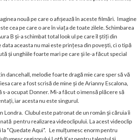
aginea nouă pe care o afișează în aceste filmări. Imagine
este cea pe care o are în viața de toate zilele. Schimbarea
ra B și-a schimbat total look ul pe care îl știți din
 data aceasta nu mai este prințesa din povești, ci o tipă
tă și unghiile foarte mari pe care și le-a făcut special
atin dancehall, melodie foarte dragă mie care sper să vă
iesa care a fost scrisă de mine și de Arianny Escalona,
lă s-a ocupat Donner. Mi-a făcut o imensă plăcere să
ntați, iar acesta nu este singurul.
 din Londra. Clubul este patronat de un român și căruia îi
ată pentru realizarea videoclipului. La acest videoclip
 și la “Quedate Aqui”. Le mulțumesc enorm pentru
lțumesc regizorului Lotfi Kaz pentru talentul și