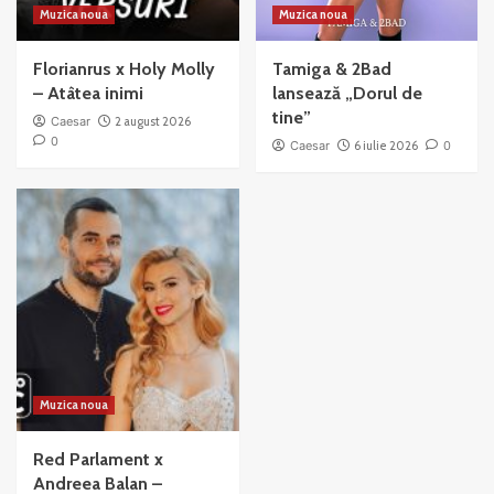
Muzica noua
Muzica noua
Florianrus x Holy Molly
Tamiga & 2Bad
– Atâtea inimi
lansează „Dorul de
tine”
Caesar
2 august 2026
0
Caesar
6 iulie 2026
0
Muzica noua
Red Parlament x
Andreea Balan –