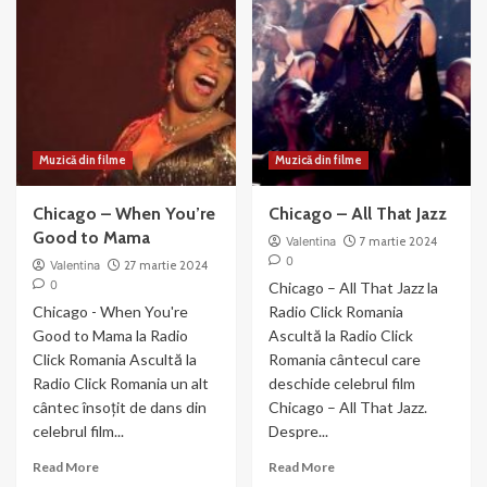
–
for
din
the
filmul
Gun
Chicago
(2003)
Muzică din filme
Muzică din filme
Chicago – When You’re
Chicago – All That Jazz
Good to Mama
Valentina
7 martie 2024
0
Valentina
27 martie 2024
0
Chicago – All That Jazz la
Chicago - When You're
Radio Click Romania
Good to Mama la Radio
Ascultă la Radio Click
Click Romania Ascultă la
Romania cântecul care
Radio Click Romania un alt
deschide celebrul film
cântec însoțit de dans din
Chicago – All That Jazz.
celebrul film...
Despre...
Read
Read
Read More
Read More
more
more