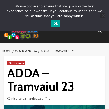
Prima pagină
Asculta live
Despre Noi
Emisiuni
Grila Emisii
Sari
We use cookies to ensure that we give you the best
Promovare Artisti noi
Vrei sa fii DJ?
la
experience on our website. If you continue to use this site we
conținut
will assume that you are happy with it.
Ok
Primary
Menu
HOME
MUZICA NOUA
ADDA – TRAMVAIUL 23
Muzica noua
ADDA –
Tramvaiul 23
Kiss
28 martie 2021
0