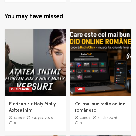
about
about
Chicago
Chicago
You may have missed
–
–
When
All
You’re
That
Good
Jazz
to
Mama
Muzica noua
Stiri
Florianrus x Holy Molly –
Cel mai bun radio online
Atâtea inimi
românesc
Caesar
2 august 2026
Caesar
27 iulie 2026
0
0