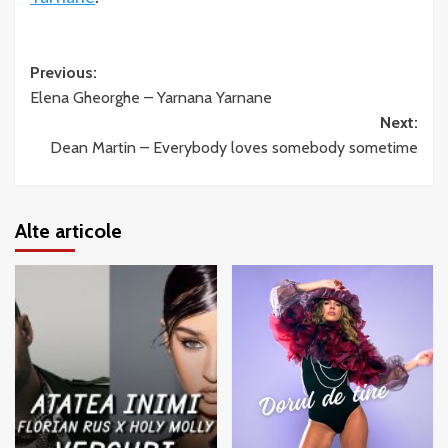
Post
Previous:
Elena Gheorghe – Yarnana Yarnane
navigation
Next:
Dean Martin – Everybody loves somebody sometime
Alte articole