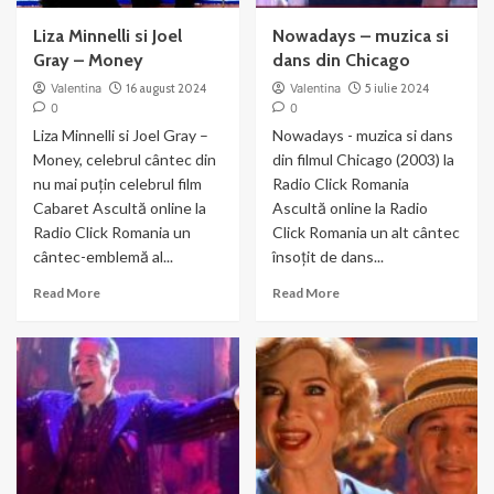
Liza Minnelli si Joel
Nowadays – muzica si
Gray – Money
dans din Chicago
Valentina
16 august 2024
Valentina
5 iulie 2024
0
0
Liza Minnelli si Joel Gray –
Nowadays - muzica si dans
Money, celebrul cântec din
din filmul Chicago (2003) la
nu mai puțin celebrul film
Radio Click Romania
Cabaret Ascultă online la
Ascultă online la Radio
Radio Click Romania un
Click Romania un alt cântec
cântec-emblemă al...
însoțit de dans...
Read
Read
Read More
Read More
more
more
about
about
Liza
Nowadays
Minnelli
–
si
muzica
Joel
si
Gray
dans
–
din
Money
Chicago