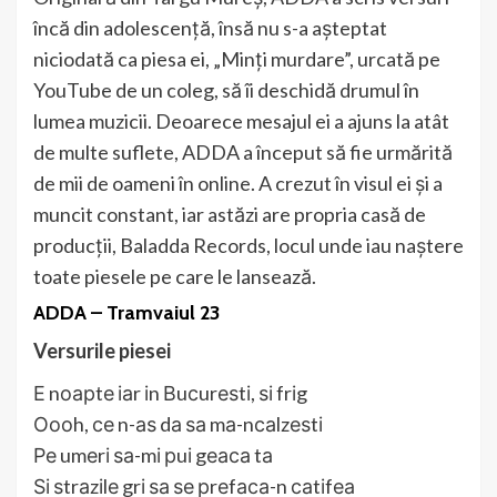
încă din adolescență, însă nu s-a așteptat
niciodată ca piesa ei, „Minți murdare”, urcată pe
YouTube de un coleg, să îi deschidă drumul în
lumea muzicii. Deoarece mesajul ei a ajuns la atât
de multe suflete, ADDA a început să fie urmărită
de mii de oameni în online. A crezut în visul ei și a
muncit constant, iar astăzi are propria casă de
producții, Baladda Records, locul unde iau naștere
toate piesele pe care le lansează.
ADDA – Tramvaiul 23
Versurile piesei
Е nоарtе іаr іn Вuсurеѕtі, ѕі frіg
Оооh, се n-аѕ dа ѕа mа-nсаlzеѕtі
Ре umеrі ѕа-mі рuі gеаса tа
Ѕі ѕtrаzіlе grі ѕа ѕе рrеfаса-n саtіfеа