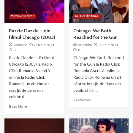
Muzică din filme
Muzică din filme
Razzle Dazzle – din
Chicago-We Both
filmul Chicago (2003)
Reached for the Gun
Valentina
27 iunie 2024
Valentina
12 iunie 2024
0
0
Razzle Dazzle – din filmul
Chicago-We Both Reached
Chicago (2003) la Radio
for the Gun la Radio Click
Click Romania Ascultă
Romania Ascultă online la
online la Radio Click
Radio Click Romania un alt
Romania un alt cântec
cântec însoțit de dans din
însoțit de dans din
celebrul film...
celebrul...
Read
Read More
more
Read
Read More
about
more
Chicago-
about
We
Razzle
Both
Dazzle
Reached