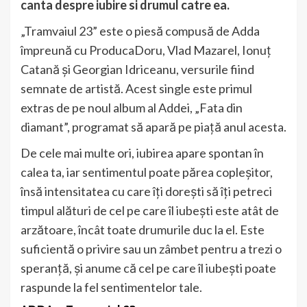
canta despre iubire si drumul catre ea.
„Tramvaiul 23” este o piesă compusă de Adda
împreună cu ProducaDoru, Vlad Mazarel, Ionuț
Catană și Georgian Idriceanu, versurile fiind
semnate de artistă. Acest single este primul
extras de pe noul album al Addei, „Fata din
diamant”, programat să apară pe piață anul acesta.
De cele mai multe ori, iubirea apare spontan în
calea ta, iar sentimentul poate părea copleșitor,
însă intensitatea cu care îți dorești să îți petreci
timpul alături de cel pe care îl iubești este atât de
arzătoare, încât toate drumurile duc la el. Este
suficientă o privire sau un zâmbet pentru a trezi o
speranță, și anume că cel pe care îl iubești poate
raspunde la fel sentimentelor tale.