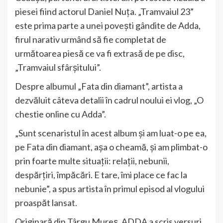
piesei fiind actorul Daniel Nuța. „Tramvaiul 23”
este prima parte a unei povești gândite de Adda,
firul narativ urmând să fie completat de
următoarea piesă ce va fi extrasă de pe disc,
„Tramvaiul sfârșitului”.
Despre albumul „Fata din diamant”, artista a
dezvăluit câteva detalii în cadrul noului ei vlog, „O
chestie online cu Adda”.
„Sunt scenaristul în acest album și am luat-o pe ea,
pe Fata din diamant, așa o cheamă, și am plimbat-o
prin foarte multe situații: relații, nebunii,
despărțiri, împăcări. E tare, îmi place ce fac la
nebunie”, a spus artista în primul episod al vlogului
proaspăt lansat.
Originară din Târgu Mureș, ADDA a scris versuri