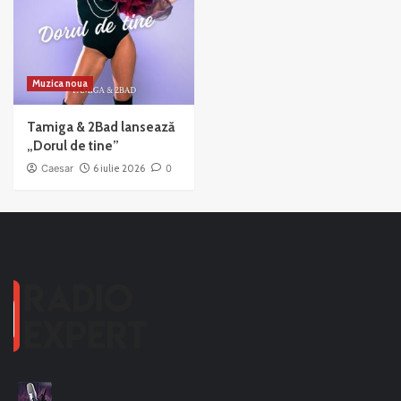
Muzica noua
Tamiga & 2Bad lansează
„Dorul de tine”
Caesar
6 iulie 2026
0