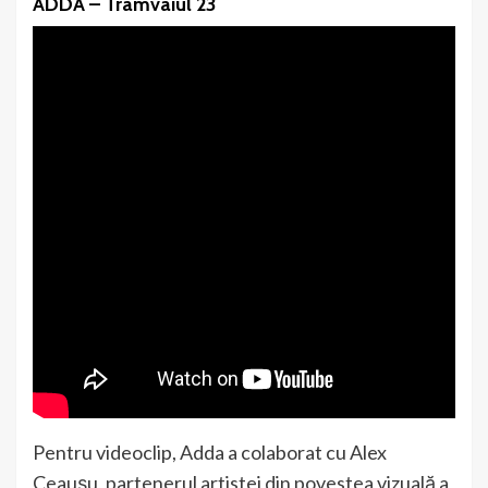
ADDA – Tramvaiul 23
Pentru videoclip, Adda a colaborat cu Alex
Ceaușu, partenerul artistei din povestea vizuală a