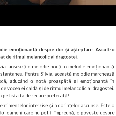
odie emoționantă despre dor și așteptare. Ascult-o
at de ritmul melancolic al dragostei.
lvia lansează o melodie nouă, o melodie emoționantă
instantaneu. Pentru Silvia, această melodie marchează
scă, aducând o notă proaspătă și emoționantă în
 de vocea ei caldă și de ritmul melancolic al dragostei.
 pe lista ta de redare preferată!
entimentelor interzise și a dorințelor ascunse. Este o
 doi oameni care nu pot fi împreună, o poveste despre