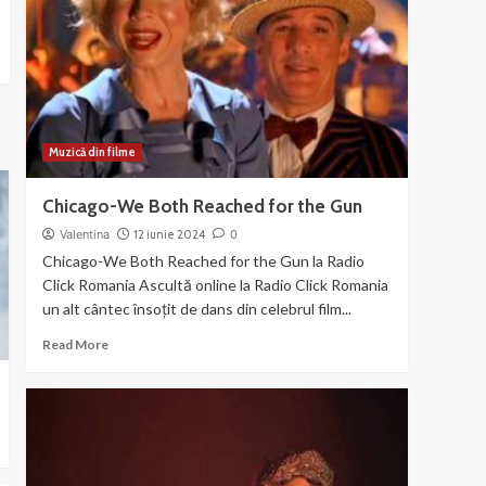
din
filmul
Chicago
(2003)
Muzică din filme
Chicago-We Both Reached for the Gun
Valentina
12 iunie 2024
0
Chicago-We Both Reached for the Gun la Radio
Click Romania Ascultă online la Radio Click Romania
un alt cântec însoțit de dans din celebrul film...
Read
Read More
more
about
Chicago-
We
Both
Reached
for