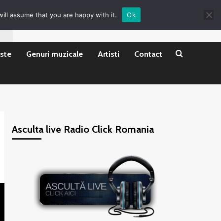
ill assume that you are happy with it.
Ok
ste
Genuri muzicale
Artisti
Contact
Asculta live Radio Click Romania