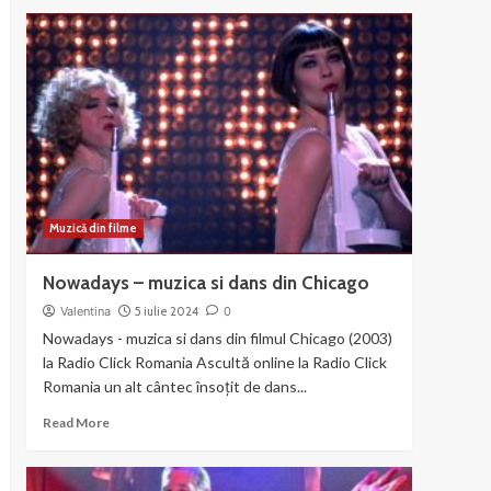
about
Liza
Minnelli
si
Joel
Gray
–
Money
Muzică din filme
Nowadays – muzica si dans din Chicago
Valentina
5 iulie 2024
0
Nowadays - muzica si dans din filmul Chicago (2003)
la Radio Click Romania Ascultă online la Radio Click
Romania un alt cântec însoțit de dans...
Read
Read More
more
about
Nowadays