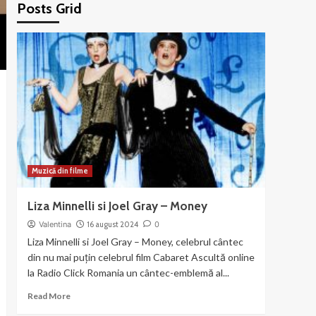
Posts Grid
Muzică din filme
Liza Minnelli si Joel Gray – Money
Valentina
16 august 2024
0
Liza Minnelli si Joel Gray – Money, celebrul cântec
din nu mai puțin celebrul film Cabaret Ascultă online
la Radio Click Romania un cântec-emblemă al...
Read
Read More
more