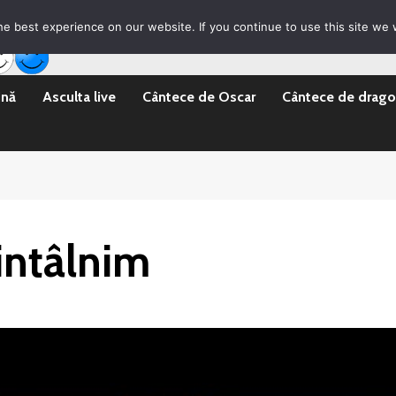
rila Emisii
Promovare Artisti noi
Vrei sa fii DJ?
e best experience on our website. If you continue to use this site we w
ină
Asculta live
Cântece de Oscar
Cântece de drago
 intâlnim