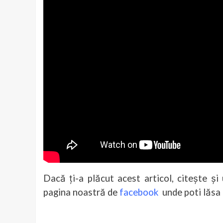
Dacă ți-a plăcut acest articol, citește și
pagina noastră de
facebook
unde poti lăsa u