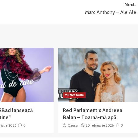
Next:
Marc Anthony – Ale Ale
Muzica noua
2Bad lansează
Red Parlament x Andreea
tine”
Balan – Toarnă-mă apă
6 iulie 2026
0
Caesar
20 februarie 2026
0