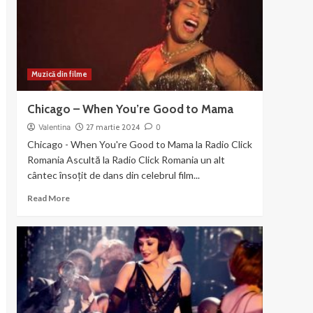
the
Gun
Muzică din filme
Chicago – When You’re Good to Mama
Valentina
27 martie 2024
0
Chicago - When You're Good to Mama la Radio Click
Romania Ascultă la Radio Click Romania un alt
cântec însoțit de dans din celebrul film...
Read
Read More
more
about
Chicago
–
When
You’re
Good
to