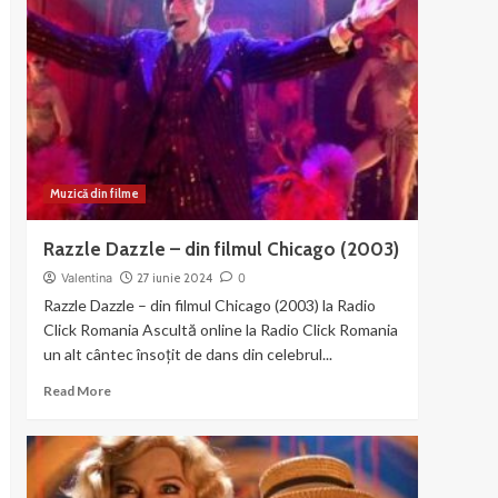
–
muzica
si
dans
din
Chicago
Muzică din filme
Razzle Dazzle – din filmul Chicago (2003)
Valentina
27 iunie 2024
0
Razzle Dazzle – din filmul Chicago (2003) la Radio
Click Romania Ascultă online la Radio Click Romania
un alt cântec însoțit de dans din celebrul...
Read
Read More
more
about
Razzle
Dazzle
–