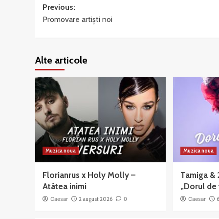
Post
Previous:
Promovare artiști noi
navigation
Alte articole
Muzica noua
Muzica noua
Florianrus x Holy Molly –
Tamiga & 
Atâtea inimi
„Dorul de 
Caesar
2 august 2026
0
Caesar