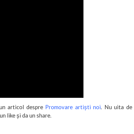
 un articol despre
Promovare artiști noi
. Nu uita de
n like și da un share.