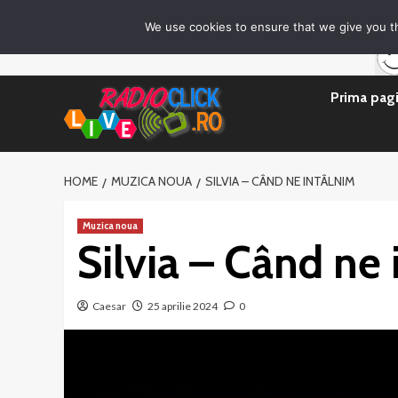
Sari
Prima pagină
Asculta live
Despre Noi
Emisiuni
G
We use cookies to ensure that we give you th
la
conținut
Prima pag
HOME
MUZICA NOUA
SILVIA – CÂND NE INTÂLNIM
Muzica noua
Silvia – Când ne
Caesar
25 aprilie 2024
0