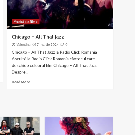
Mama
Muzică din filme
Chicago – All That Jazz
Valentina
7 martie 2024
0
Chicago – All That Jazz la Radio Click Romania
Ascultă la Radio Click Romania cântecul care
deschide celebrul film Chicago – All That Jazz.
Despre...
Read
Read More
more
about
Chicago
–
All
That
Jazz