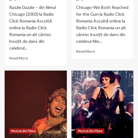
Razzle Dazzle – din filmul
Chicago-We Both Reached
Chicago (2003) la Radio
for the Gun la Radio Click
Click Romania Ascultă
Romania Ascultă online la
online la Radio Click
Radio Click Romania un alt
Romania un alt cântec
cântec însoțit de dans din
însoțit de dans din
celebrul film...
celebrul...
Read
Read More
more
Read
Read More
about
more
Chicago-
about
We
Razzle
Both
Dazzle
Reached
–
for
din
the
filmul
Gun
Chicago
(2003)
Muzică din filme
Muzică din filme