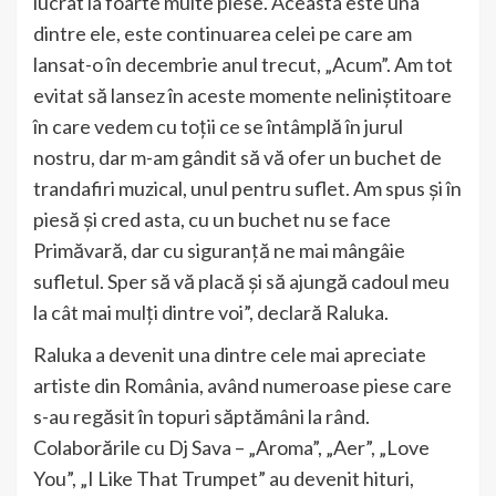
lucrat la foarte multe piese. Aceasta este una
dintre ele, este continuarea celei pe care am
lansat-o în decembrie anul trecut, „Acum”. Am tot
evitat să lansez în aceste momente neliniștitoare
în care vedem cu toții ce se întâmplă în jurul
nostru, dar m-am gândit să vă ofer un buchet de
trandafiri muzical, unul pentru suflet. Am spus și în
piesă și cred asta, cu un buchet nu se face
Primăvară, dar cu siguranță ne mai mângâie
sufletul. Sper să vă placă și să ajungă cadoul meu
la cât mai mulți dintre voi”, declară Raluka.
Raluka a devenit una dintre cele mai apreciate
artiste din România, având numeroase piese care
s-au regăsit în topuri săptămâni la rând.
Colaborările cu Dj Sava – „Aroma”, „Aer”, „Love
You”, „I Like That Trumpet” au devenit hituri,