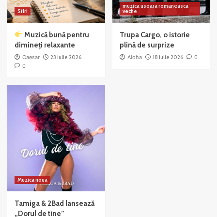
muzica usoara romaneasca
Stiri
veche
Muzică bună pentru
Trupa Cargo, o istorie
dimineți relaxante
plină de surprize
Caesar
23 iulie 2026
Aloha
18 iulie 2026
0
0
Muzica noua
Tamiga & 2Bad lansează
„Dorul de tine”