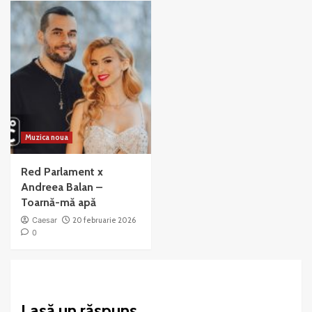
Muzica noua
Red Parlament x
Andreea Balan –
Toarnă-mă apă
Caesar
20 februarie 2026
0
Lasă un răspuns