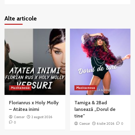
Alte articole
Muzica noua
Muzica noua
Florianrus x Holy Molly
Tamiga & 2Bad
– Atâtea inimi
lansează „Dorul de
tine”
Caesar
2 august 2026
0
Caesar
6 iulie 2026
0