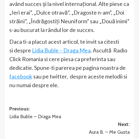
având succes și la nivel internațional. Alte piese ca
„Ieri erai”, „Dulce otravă”, „Dragoste n-am”, „Doi
străini”, „Îndrăgostiți Neuniform” sau „Două inimi”
s-au bucurat la rândul lor de succes.
Daca ti-a placut acest articol, te invit sa citesti
si despre
Lidia Buble – Draga Mea
. Ascultă Radio
Click Romania si cere piesa ca preferinta sau
dedicatie. Spune-ti parerea pe pagina noastra de
facebook
sau pe twitter, despre aceste melodii si
nu numai despre ele.
Post
Previous:
Lidia Buble – Draga Mea
navigation
Next:
Aura B. – Me Gusta