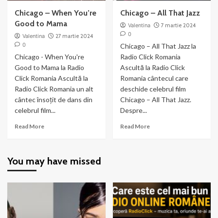
Chicago – When You’re
Chicago – All That Jazz
Good to Mama
Valentina
7 martie 2024
0
Valentina
27 martie 2024
0
Chicago – All That Jazz la
Chicago - When You're
Radio Click Romania
Good to Mama la Radio
Ascultă la Radio Click
Click Romania Ascultă la
Romania cântecul care
Radio Click Romania un alt
deschide celebrul film
cântec însoțit de dans din
Chicago – All That Jazz.
celebrul film...
Despre...
Read
Read
Read More
Read More
more
more
about
about
Chicago
Chicago
You may have missed
–
–
When
All
You’re
That
Good
Jazz
to
Mama