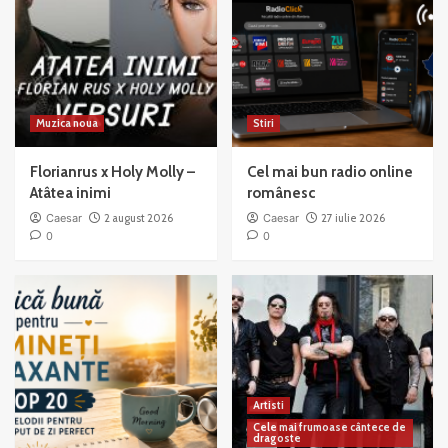
Muzica noua
Stiri
Florianrus x Holy Molly –
Cel mai bun radio online
Atâtea inimi
românesc
Caesar
2 august 2026
Caesar
27 iulie 2026
0
0
Artisti
Cele mai frumoase cântece de
dragoste