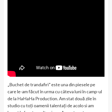
„Buchet de trandafiri” este una din piesele pe
care le-am făcut în urma cu câteva luni în camp-ul
de la HaHaHa Production. Am stat două zile în
studio cu toți oamenii talentați de acolo si am