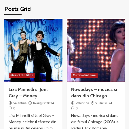
Posts Grid
Muzică din filme
Muzică din filme
Liza Minnelli si Joel
Nowadays – muzica si
Gray – Money
dans din Chicago
Valentina
16 august 2024
Valentina
5 iulie 2024
0
0
Liza Minnelli si Joel Gray –
Nowadays - muzica si dans
Money, celebrul cântec din
din filmul Chicago (2003) la
nu mai puțin celebrul film
Radio Click Romania