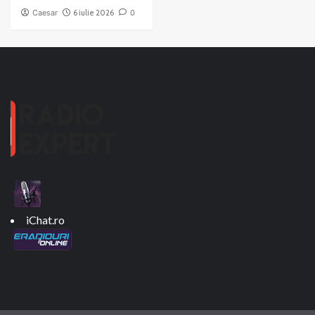
Caesar
6 iulie 2026
0
iChat.ro