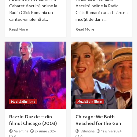
Cabaret Ascultă online la
Ascultă online la Radio
Radio Click Romania un
Click Romania un alt cântec
cântec-emblemă al...
însoțit de dans...
Read
Read
Read More
Read More
more
more
about
about
Liza
Nowadays
Minnelli
–
si
muzica
Joel
si
Gray
dans
–
din
Money
Chicago
Muzică din filme
Muzică din filme
Razzle Dazzle – din
Chicago-We Both
filmul Chicago (2003)
Reached for the Gun
Valentina
27 iunie 2024
Valentina
12 iunie 2024
0
0