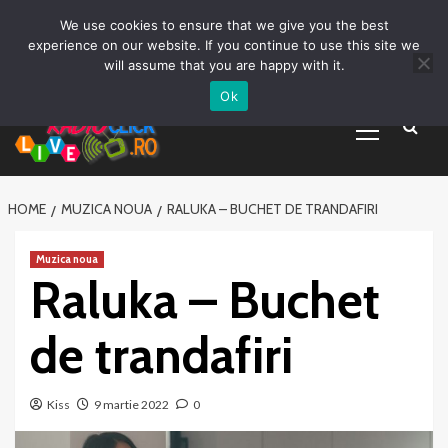
Prima pagină
Asculta live
Despre Noi
Emisiuni
Grila Emisii
Sari
We use cookies to ensure that we give you the best
Promovare Artisti noi
Vrei sa fii DJ?
la
experience on our website. If you continue to use this site we
conținut
will assume that you are happy with it.
Ok
Primary
Menu
HOME
MUZICA NOUA
RALUKA – BUCHET DE TRANDAFIRI
Muzica noua
Raluka – Buchet
de trandafiri
Kiss
9 martie 2022
0