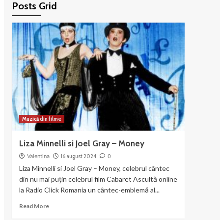
Posts Grid
Muzică din filme
Liza Minnelli si Joel Gray – Money
Valentina
16 august 2024
0
Liza Minnelli si Joel Gray – Money, celebrul cântec
din nu mai puțin celebrul film Cabaret Ascultă online
la Radio Click Romania un cântec-emblemă al...
Read
Read More
more