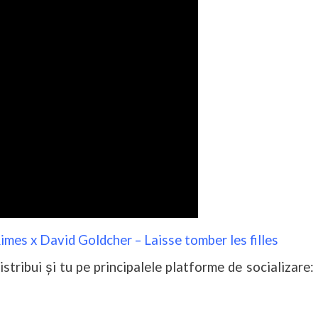
Rimes x David Goldcher – Laisse tomber les filles
istribui și tu pe principalele platforme de socializare: