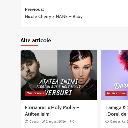
Post
Previous:
Nicole Cherry x NANE – Baby
navigation
Alte articole
Muzica noua
Muzica noua
Florianrus x Holy Molly –
Tamiga & 
Atâtea inimi
„Dorul de 
Caesar
2 august 2026
0
Caesar