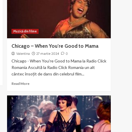
the
Gun
Muzică din filme
Chicago – When You’re Good to Mama
Valentina
27 martie 2024
0
Chicago - When You're Good to Mama la Radio Click
Romania Ascultă la Radio Click Romania un alt
cântec însoțit de dans din celebrul film...
Read
Read More
more
about
Chicago
–
When
You’re
Good
to