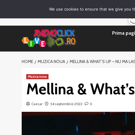
Sari
Prima pagină
Asculta live
Despre Noi
Emisiuni
G
We use cookies to ensure that we give you th
la
conținut
Prima pag
HOME
MUZICA NOUA
MELLINA & WHAT’S UP – NU MA LA
Muzica noua
Mellina & What’
Caesar
14 septembrie 2022
0