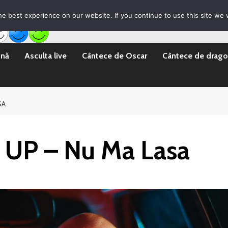
rila Emisii
Promovare Artisti noi
Vrei sa fii DJ?
e best experience on our website. If you continue to use this site we w
ină
Asculta live
Cântece de Oscar
Cântece de drago
SA
s UP – Nu Ma Lasa