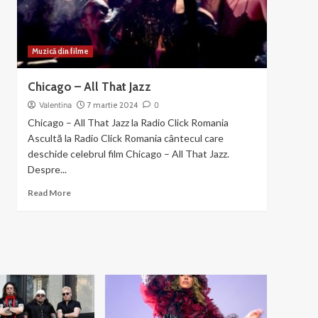
Mama
Muzică din filme
Chicago – All That Jazz
Valentina
7 martie 2024
0
Chicago – All That Jazz la Radio Click Romania
Ascultă la Radio Click Romania cântecul care
deschide celebrul film Chicago – All That Jazz.
Despre...
Read
Read More
more
about
Chicago
–
All
That
Jazz