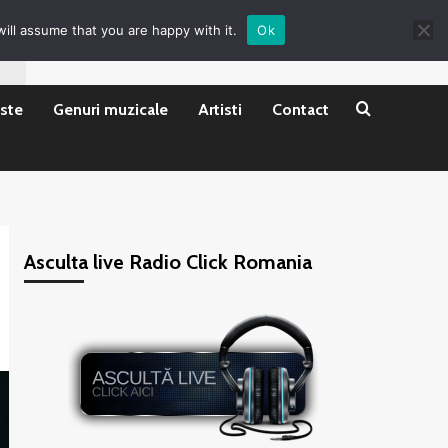
ill assume that you are happy with it.
Ok
ste
Genuri muzicale
Artisti
Contact
Asculta live Radio Click Romania