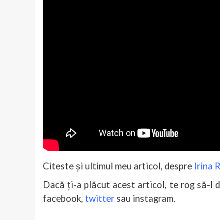
Citeste și ultimul meu articol, despre
Irina 
Dacă ți-a plăcut acest articol, te rog să-l d
facebook,
twitter
sau instagram.