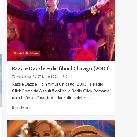
–
muzica
si
dans
din
Chicago
Muzică din filme
Razzle Dazzle – din filmul Chicago (2003)
Valentina
27 iunie 2024
0
Razzle Dazzle – din filmul Chicago (2003) la Radio
Click Romania Ascultă online la Radio Click Romania
un alt cântec însoțit de dans din celebrul...
Read
Read More
more
about
Razzle
Dazzle
–