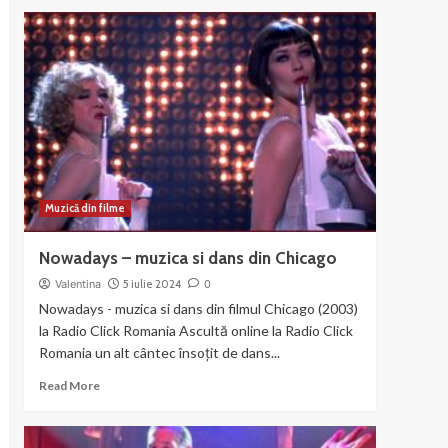
about
Liza
Minnelli
si
Joel
Gray
–
Money
Muzică din filme
Nowadays – muzica si dans din Chicago
Valentina
5 iulie 2024
0
Nowadays - muzica si dans din filmul Chicago (2003)
la Radio Click Romania Ascultă online la Radio Click
Romania un alt cântec însoțit de dans...
Read
Read More
more
about
Nowadays