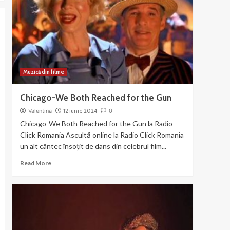
din
filmul
Chicago
(2003)
Muzică din filme
Chicago-We Both Reached for the Gun
Valentina
12 iunie 2024
0
Chicago-We Both Reached for the Gun la Radio
Click Romania Ascultă online la Radio Click Romania
un alt cântec însoțit de dans din celebrul film...
Read
Read More
more
about
Chicago-
We
Both
Reached
for