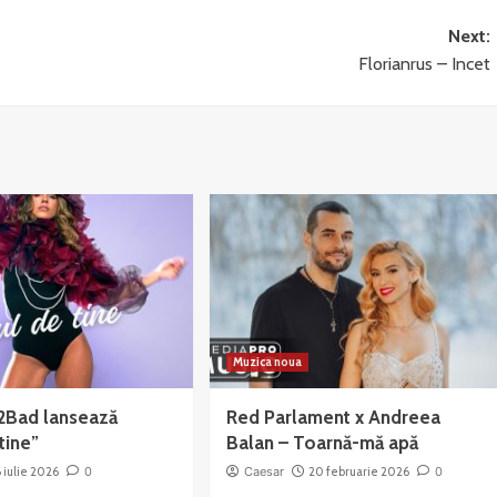
Next:
Florianrus – Incet
Muzica noua
2Bad lansează
Red Parlament x Andreea
tine”
Balan – Toarnă-mă apă
6 iulie 2026
0
Caesar
20 februarie 2026
0