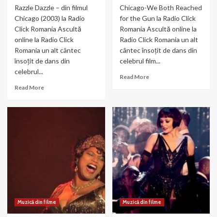
Razzle Dazzle – din filmul
Chicago-We Both Reached
Chicago (2003) la Radio
for the Gun la Radio Click
Click Romania Ascultă
Romania Ascultă online la
online la Radio Click
Radio Click Romania un alt
Romania un alt cântec
cântec însoțit de dans din
însoțit de dans din
celebrul film...
celebrul...
Read
Read More
more
Read
Read More
about
more
Chicago-
about
We
Razzle
Both
Dazzle
Reached
–
for
din
the
filmul
Gun
Chicago
(2003)
Muzică din filme
Muzică din filme