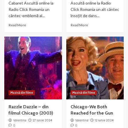
Cabaret Ascultă online la
Ascultă online la Radio
Radio Click Romania un
Click Romania un alt cântec
cântec-emblemă al...
însoțit de dans...
Read
Read
Read More
Read More
more
more
about
about
Liza
Nowadays
Minnelli
–
si
muzica
Joel
si
Gray
dans
–
din
Money
Chicago
Muzică din filme
Muzică din filme
Razzle Dazzle – din
Chicago-We Both
filmul Chicago (2003)
Reached for the Gun
Valentina
27 iunie 2024
Valentina
12 iunie 2024
0
0