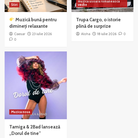
muzica usoara romaneasca
Stiri
veche
Muzică bună pentru
Trupa Cargo, o istorie
dimineți relaxante
plină de surprize
Caesar
23 iulie 2026
Aloha
18 iulie 2026
0
0
Muzica noua
Tamiga & 2Bad lansează
„Dorul de tine”