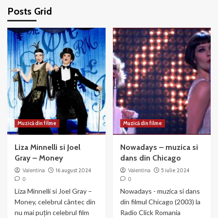
Posts Grid
Muzică din filme
Muzică din filme
Liza Minnelli si Joel
Nowadays – muzica si
Gray – Money
dans din Chicago
Valentina
16 august 2024
Valentina
5 iulie 2024
0
0
Liza Minnelli si Joel Gray –
Nowadays - muzica si dans
Money, celebrul cântec din
din filmul Chicago (2003) la
nu mai puțin celebrul film
Radio Click Romania