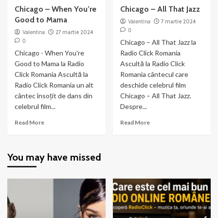
Chicago – When You’re
Chicago – All That Jazz
Good to Mama
Valentina
7 martie 2024
0
Valentina
27 martie 2024
0
Chicago – All That Jazz la
Chicago - When You're
Radio Click Romania
Good to Mama la Radio
Ascultă la Radio Click
Click Romania Ascultă la
Romania cântecul care
Radio Click Romania un alt
deschide celebrul film
cântec însoțit de dans din
Chicago – All That Jazz.
celebrul film...
Despre...
Read
Read
Read More
Read More
more
more
about
about
Chicago
Chicago
You may have missed
–
–
When
All
You’re
That
Good
Jazz
to
Mama