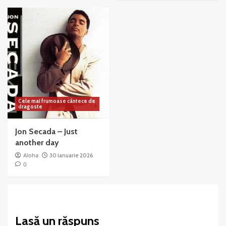
Cele mai frumoase cântece de
dragoste
Jon Secada – Just
another day
Aloha
30 ianuarie 2026
0
Lasă un răspuns