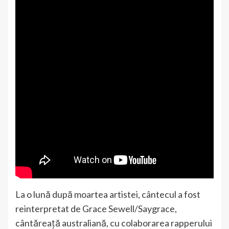
La o lună după moartea artistei, cântecul a fost
reinterpretat de Grace Sewell/Saygrace,
cântăreață australiană, cu colaborarea rapperului