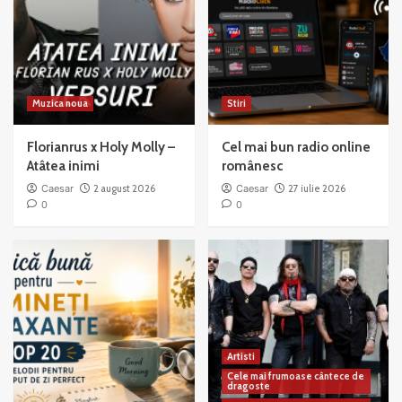
Muzica noua
Stiri
Florianrus x Holy Molly –
Cel mai bun radio online
Atâtea inimi
românesc
Caesar
2 august 2026
Caesar
27 iulie 2026
0
0
Artisti
Cele mai frumoase cântece de
dragoste