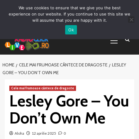
Prima pagină
Asculta live
Despre Noi
Emisiuni
Grila Emisii
Sari
We use cookies to ensure that we give you the best
Promovare Artisti noi
Vrei sa fii DJ?
la
experience on our website. If you continue to use this site we
conținut
will assume that you are happy with it.
Ok
Primary
Menu
HOME
CELE MAI FRUMOASE CÂNTECE DE DRAGOSTE
LESLEY
GORE – YOU DON’T OWN ME
Cele mai frumoase cântece de dragoste
Lesley Gore – You
Don’t Own Me
Aloha
12 aprilie 2025
0