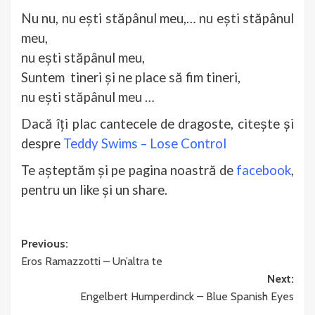
Nu nu, nu ești stăpânul meu,… nu ești stăpânul
meu,
nu ești stăpânul meu,
Suntem tineri și ne place să fim tineri,
nu ești stăpânul meu …
Dacă îți plac cantecele de dragoste, citește și
despre
Teddy Swims – Lose Control
Te așteptăm și pe pagina noastră de
facebook
,
pentru un like și un share.
Post
Previous:
Eros Ramazzotti – Un’altra te
navigation
Next:
Engelbert Humperdinck – Blue Spanish Eyes