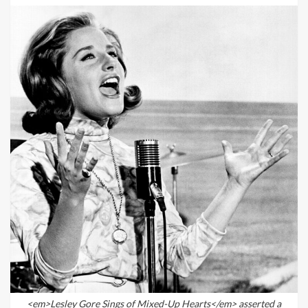
<em>Lesley Gore Sings of Mixed-Up Hearts</em> asserted a