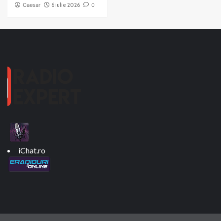
Caesar
6 iulie 2026
0
iChat.ro