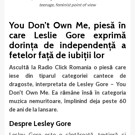
teenage, feminist point of view
You Don’t Own Me, piesă în
care Leslie Gore exprimă
dorința de independență a
fetelor față de iubiții lor
Ascultă la Radio Click Romania o piesă care
iese din tiparul categoriei cantece de
dragoste, interpretata de Lesley Gore –
You
Don’t Own M
e.
Ea rămâne însă în categoria
muzica nemuritoare, împlinind deja peste 60
de ani de la lansare.
Despre Lesley Gore
Lesley Gore este o cântăreață, textieră și