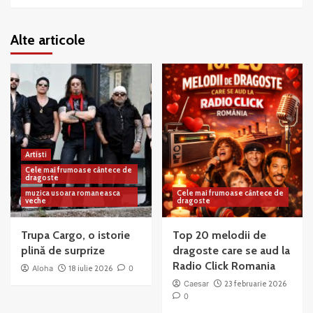
Alte articole
Artisti
Cele mai frumoase cântece de
dragoste
muzica usoara romaneasca
Cele mai frumoase cântece de
veche
dragoste
Trupa Cargo, o istorie
Top 20 melodii de
plină de surprize
dragoste care se aud la
Radio Click Romania
Aloha
18 iulie 2026
0
Caesar
23 februarie 2026
0