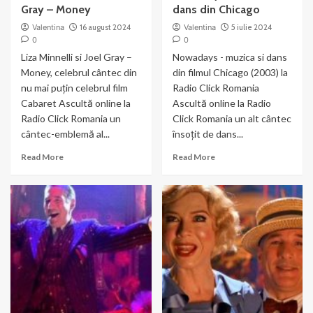
Gray – Money
dans din Chicago
Valentina
16 august 2024
Valentina
5 iulie 2024
0
0
Liza Minnelli si Joel Gray –
Nowadays - muzica si dans
Money, celebrul cântec din
din filmul Chicago (2003) la
nu mai puțin celebrul film
Radio Click Romania
Cabaret Ascultă online la
Ascultă online la Radio
Radio Click Romania un
Click Romania un alt cântec
cântec-emblemă al...
însoțit de dans...
Read
Read
Read More
Read More
more
more
about
about
Liza
Nowadays
Minnelli
–
si
muzica
Joel
si
Gray
dans
–
din
Money
Chicago