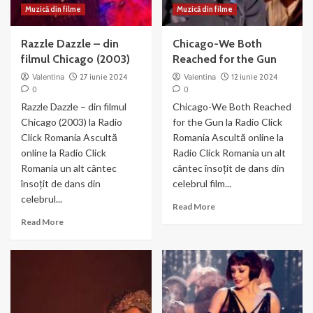
Muzică din filme
Muzică din filme
Razzle Dazzle – din
Chicago-We Both
filmul Chicago (2003)
Reached for the Gun
Valentina
27 iunie 2024
Valentina
12 iunie 2024
0
0
Razzle Dazzle – din filmul
Chicago-We Both Reached
Chicago (2003) la Radio
for the Gun la Radio Click
Click Romania Ascultă
Romania Ascultă online la
online la Radio Click
Radio Click Romania un alt
Romania un alt cântec
cântec însoțit de dans din
însoțit de dans din
celebrul film...
celebrul...
Read
Read More
more
Read
Read More
about
more
Chicago-
about
We
Razzle
Both
Dazzle
Reached
–
for
din
the
filmul