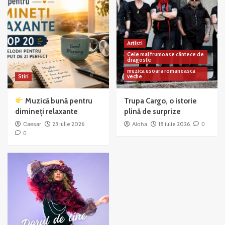
Artisti
Cele mai frumoase cântece de
dragoste
muzica usoara romaneasca
Stiri
veche
Muzică bună pentru
Trupa Cargo, o istorie
dimineți relaxante
plină de surprize
Caesar
23 iulie 2026
Aloha
18 iulie 2026
0
0