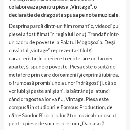
colaboreaza pentru piesa „Vintage”, o
declaratie de dragoste spusa pe note muzicale.
Desprins parcă dintr-un film romantic, videoclipul
piesei a fost filmat în regia lui Ionuț Trandafir într-
un cadru de poveste la Palatul Mogoșoaia. Deși
cuvântul „vintage” reprezenta stilul și
caracteristicile unei ere trecute, are un farmec
aparte, și spune o poveste. Piesa este o suită de
metafore prin care doi oameni își exprimă iubirea,
o frumoasă promisiune a unor îndrăgostiți, că se
vor iubi și peste ani și ani, la bătrânețe, atunci
când dragostea lor va fi… Vintage. Piesa este
compusă în studiourile Famous Production, de
către Sandor Biro, producător muzical cunoscut
pentru piese de succes precum „Dansează