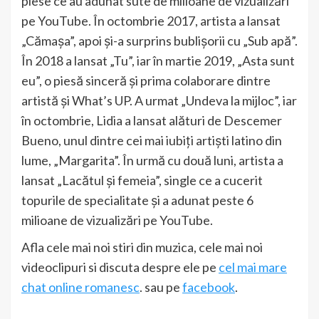
piese ce au adunat sute de milioane de vizualizări
pe YouTube. În octombrie 2017, artista a lansat
„Cămașa”, apoi și-a surprins bublișorii cu „Sub apă”.
În 2018 a lansat „Tu”, iar în martie 2019, „Asta sunt
eu”, o piesă sinceră și prima colaborare dintre
artistă și What’s UP. A urmat „Undeva la mijloc”, iar
în octombrie, Lidia a lansat alături de Descemer
Bueno, unul dintre cei mai iubiți artiști latino din
lume, „Margarita”. În urmă cu două luni, artista a
lansat „Lacătul și femeia”, single ce a cucerit
topurile de specialitate și a adunat peste 6
milioane de vizualizări pe YouTube.
Afla cele mai noi stiri din muzica, cele mai noi
videoclipuri si discuta despre ele pe
cel mai mare
chat online romanesc
. sau pe
facebook
.