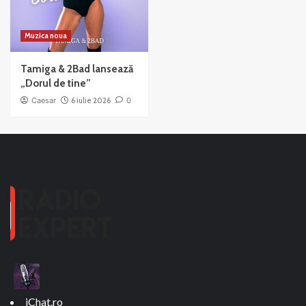
Muzica noua
Tamiga & 2Bad lansează
„Dorul de tine”
Caesar
6 iulie 2026
0
iChat.ro