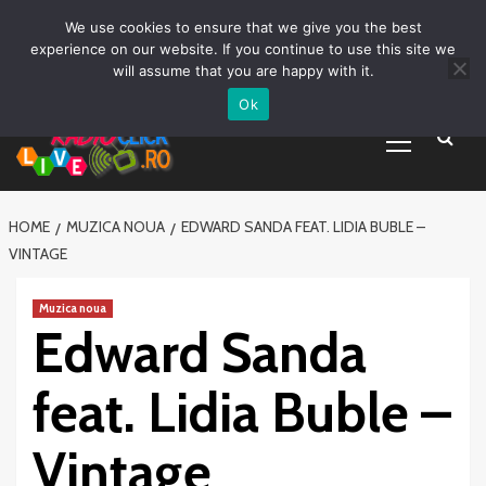
Prima pagină
Asculta live
Despre Noi
Emisiuni
Grila Emisii
Sari
We use cookies to ensure that we give you the best
Promovare Artisti noi
Vrei sa fii DJ?
la
experience on our website. If you continue to use this site we
conținut
will assume that you are happy with it.
Ok
Primary
Menu
HOME
MUZICA NOUA
EDWARD SANDA FEAT. LIDIA BUBLE –
VINTAGE
Muzica noua
Edward Sanda
feat. Lidia Buble –
Vintage