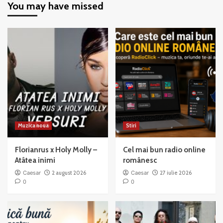
You may have missed
–
–
When
All
You’re
That
Good
Jazz
to
Mama
Muzica noua
Stiri
Florianrus x Holy Molly –
Cel mai bun radio online
Atâtea inimi
românesc
Caesar
2 august 2026
Caesar
27 iulie 2026
0
0