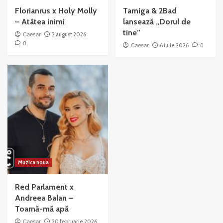
Florianrus x Holy Molly
Tamiga & 2Bad
– Atâtea inimi
lansează „Dorul de
tine”
Caesar
2 august 2026
0
Caesar
6 iulie 2026
0
Muzica noua
Red Parlament x
Andreea Balan –
Toarnă-mă apă
Caesar
20 februarie 2026