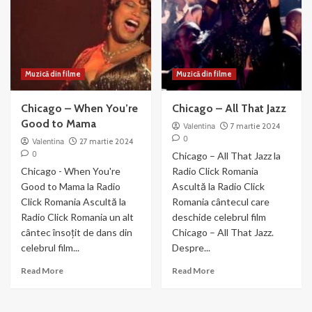
Gun
Chicago
(2003)
Muzică din filme
Muzică din filme
Chicago – When You’re
Chicago – All That Jazz
Good to Mama
Valentina
7 martie 2024
0
Valentina
27 martie 2024
0
Chicago – All That Jazz la
Chicago - When You're
Radio Click Romania
Good to Mama la Radio
Ascultă la Radio Click
Click Romania Ascultă la
Romania cântecul care
Radio Click Romania un alt
deschide celebrul film
cântec însoțit de dans din
Chicago – All That Jazz.
celebrul film...
Despre...
Read
Read
Read More
Read More
more
more
about
about
Chicago
Chicago