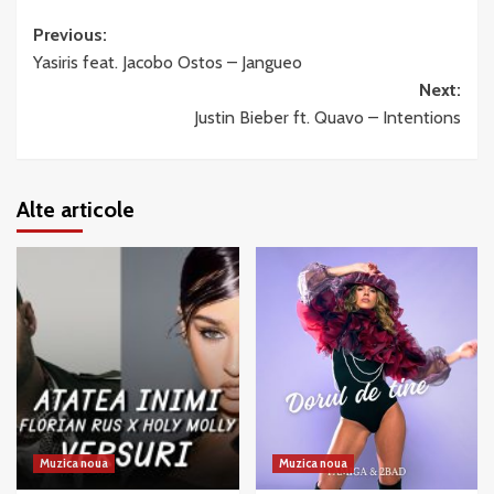
Post
Previous:
Yasiris feat. Jacobo Ostos – Jangueo
navigation
Next:
Justin Bieber ft. Quavo – Intentions
Alte articole
Muzica noua
Muzica noua