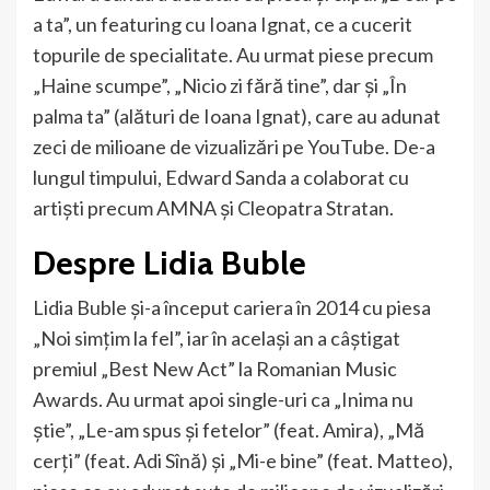
a ta”, un featuring cu Ioana Ignat, ce a cucerit
topurile de specialitate. Au urmat piese precum
„Haine scumpe”, „Nicio zi fără tine”, dar și „În
palma ta” (alături de Ioana Ignat), care au adunat
zeci de milioane de vizualizări pe YouTube. De-a
lungul timpului, Edward Sanda a colaborat cu
artiști precum AMNA și Cleopatra Stratan.
Despre Lidia Buble
Lidia Buble și-a început cariera în 2014 cu piesa
„Noi simțim la fel”, iar în același an a câștigat
premiul „Best New Act” la Romanian Music
Awards. Au urmat apoi single-uri ca „Inima nu
știe”, „Le-am spus și fetelor” (feat. Amira), „Mă
cerți” (feat. Adi Sînă) și „Mi-e bine” (feat. Matteo),