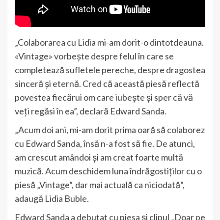
„Colaborarea cu Lidia mi-am dorit-o dintotdeauna.
«Vintage» vorbește despre felul în care se
completează sufletele pereche, despre dragostea
sinceră și eternă. Cred că această piesă reflectă
povestea fiecărui om care iubește și sper că vă
veți regăsi în ea”, declară Edward Sanda.
„Acum doi ani, mi-am dorit prima oară să colaborez
cu Edward Sanda, însă n-a fost să fie. De atunci,
am crescut amândoi și am creat foarte multă
muzică. Acum deschidem luna îndrăgostiților cu o
piesă „Vintage”, dar mai actuală ca niciodată”,
adaugă Lidia Buble.
Edward Sanda a debutat cu piesa și clipul „Doar pe