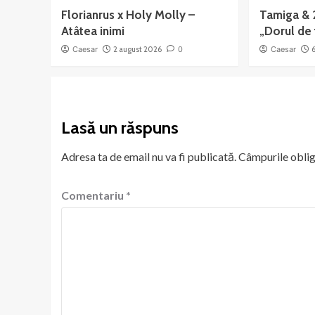
Florianrus x Holy Molly –
Tamiga & 
Atâtea inimi
„Dorul de 
Caesar
2 august 2026
0
Caesar
Lasă un răspuns
Adresa ta de email nu va fi publicată.
Câmpurile oblig
Comentariu
*