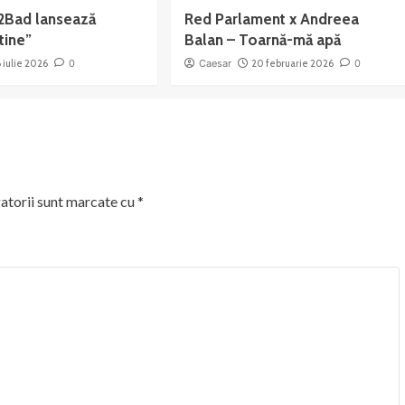
2Bad lansează
Red Parlament x Andreea
tine”
Balan – Toarnă-mă apă
6 iulie 2026
0
Caesar
20 februarie 2026
0
atorii sunt marcate cu
*