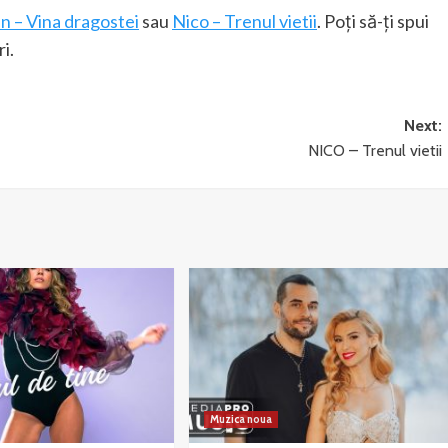
an – Vina dragostei
sau
Nico – Trenul vietii
. Poți să-ți spui
i.
Next:
NICO – Trenul vietii
Muzica noua