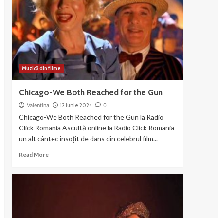
din
filmul
Chicago
(2003)
Muzică din filme
Chicago-We Both Reached for the Gun
Valentina
12 iunie 2024
0
Chicago-We Both Reached for the Gun la Radio
Click Romania Ascultă online la Radio Click Romania
un alt cântec însoțit de dans din celebrul film...
Read
Read More
more
about
Chicago-
We
Both
Reached
for