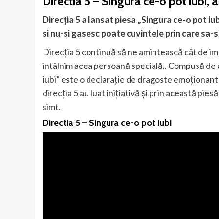
Directia 5 – Singura ce-o pot iubi, 
Direcția 5 a lansat piesa „Singura ce-o pot iu
si nu-si gasesc poate cuvintele prin care sa-
Direcția 5 continuă să ne amintească cât de imp
întâlnim acea persoană specială.. Compusă de c
iubi” este o declarație de dragoste emoționantă,
direcția 5 au luat inițiativă și prin această pi
simt.
Directia 5 – Singura ce-o pot iubi