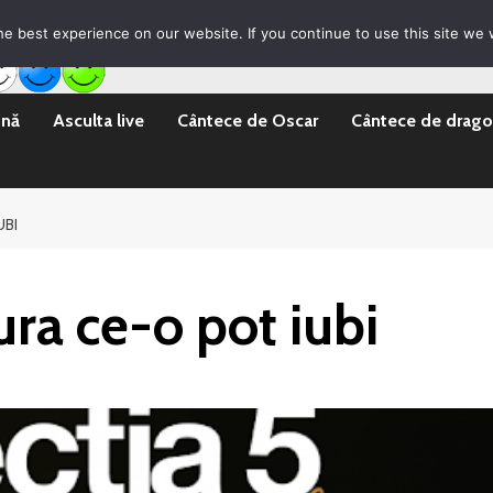
rila Emisii
Promovare Artisti noi
Vrei sa fii DJ?
e best experience on our website. If you continue to use this site we w
ină
Asculta live
Cântece de Oscar
Cântece de drago
UBI
ura ce-o pot iubi