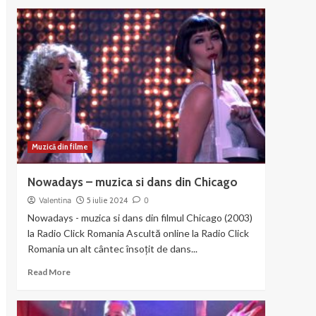
about
Liza
Minnelli
si
Joel
Gray
–
Money
Muzică din filme
Nowadays – muzica si dans din Chicago
Valentina
5 iulie 2024
0
Nowadays - muzica si dans din filmul Chicago (2003)
la Radio Click Romania Ascultă online la Radio Click
Romania un alt cântec însoțit de dans...
Read
Read More
more
about
Nowadays