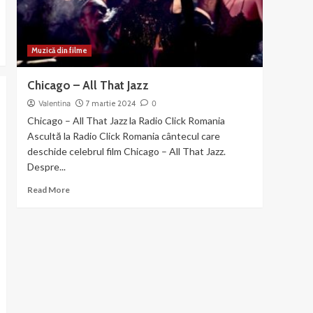
Mama
Muzică din filme
Chicago – All That Jazz
Valentina
7 martie 2024
0
Chicago – All That Jazz la Radio Click Romania
Ascultă la Radio Click Romania cântecul care
deschide celebrul film Chicago – All That Jazz.
Despre...
Read
Read More
more
about
Chicago
–
All
That
Jazz