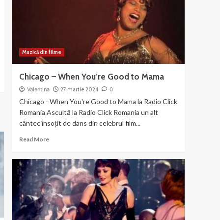
the
Gun
Muzică din filme
Chicago – When You’re Good to Mama
Valentina
27 martie 2024
0
Chicago - When You're Good to Mama la Radio Click
Romania Ascultă la Radio Click Romania un alt
cântec însoțit de dans din celebrul film...
Read
Read More
more
about
Chicago
–
When
You’re
Good
to