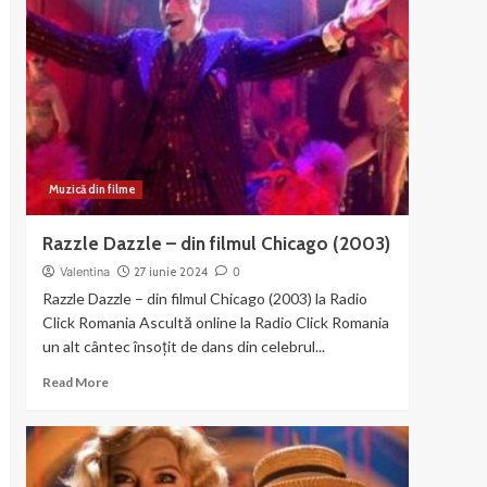
–
muzica
si
dans
din
Chicago
Muzică din filme
Razzle Dazzle – din filmul Chicago (2003)
Valentina
27 iunie 2024
0
Razzle Dazzle – din filmul Chicago (2003) la Radio
Click Romania Ascultă online la Radio Click Romania
un alt cântec însoțit de dans din celebrul...
Read
Read More
more
about
Razzle
Dazzle
–