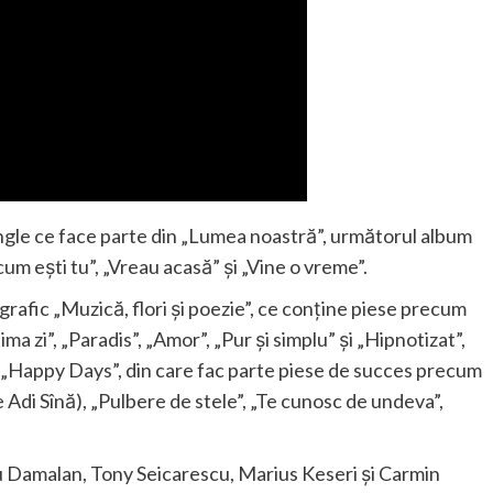
 single ce face parte din „Lumea noastră”, următorul album
 cum ești tu”, „Vreau acasă” și „Vine o vreme”.
ografic „Muzică, flori și poezie”, ce conține piese precum
ma zi”, „Paradis”, „Amor”, „Pur și simplu” și „Hipnotizat”,
ul „Happy Days”, din care fac parte piese de succes precum
de Adi Sînă), „Pulbere de stele”, „Te cunosc de undeva”,
u Damalan, Tony Seicarescu, Marius Keseri și Carmin