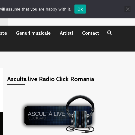
ill assume that you are happy with it.
Ok
ste
Genuri muzicale
Artisti
Contact
Asculta live Radio Click Romania