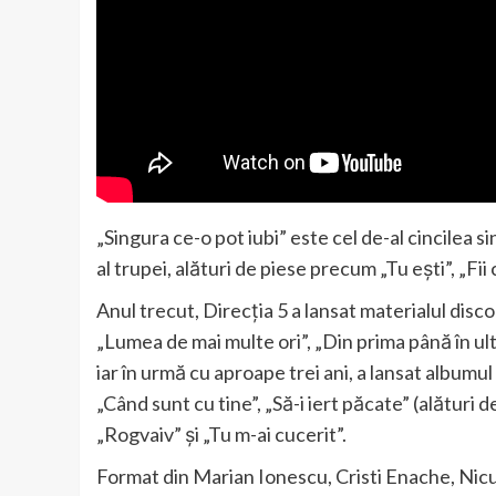
„Singura ce-o pot iubi” este cel de-al cincilea
al trupei, alături de piese precum „Tu ești”, „Fii
Anul trecut, Direcția 5 a lansat materialul disc
„Lumea de mai multe ori”, „Din prima până în ulti
iar în urmă cu aproape trei ani, a lansat album
„Când sunt cu tine”, „Să-i iert păcate” (alături 
„Rogvaiv” și „Tu m-ai cucerit”.
Format din Marian Ionescu, Cristi Enache, Nic