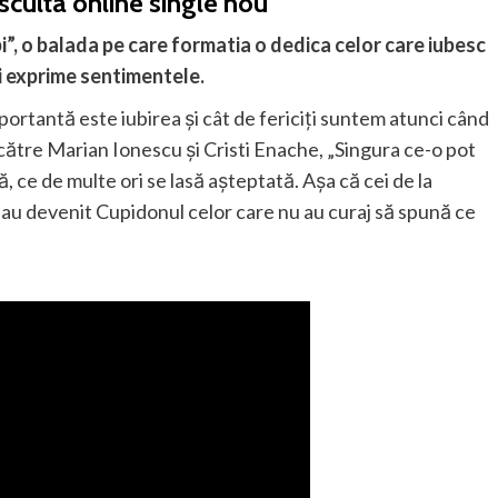
asculta online single nou
bi”, o balada pe care formatia o dedica celor care iubesc
si exprime sentimentele.
ortantă este iubirea și cât de fericiți suntem atunci când
ătre Marian Ionescu și Cristi Enache, „Singura ce-o pot
 ce de multe ori se lasă așteptată. Așa că cei de la
esă au devenit Cupidonul celor care nu au curaj să spună ce