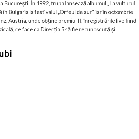
, la București. În 1992, trupa lansează albumul „La vulturul
în Bulgaria la festivalul „Orfeul de aur”, iar în octombrie
z, Austria, unde obține premiul II, înregistrările live fiind
cală, ce face ca Direcția 5 să fie recunoscută și
iubi