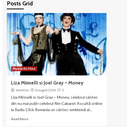
Posts Grid
Muzică din filme
Liza Minnelli si Joel Gray – Money
Valentina
16 august 2024
0
Liza Minnelli si Joel Gray – Money, celebrul cântec
din nu mai puțin celebrul film Cabaret Ascultă online
la Radio Click Romania un cântec-emblemă al...
Read
Read More
more