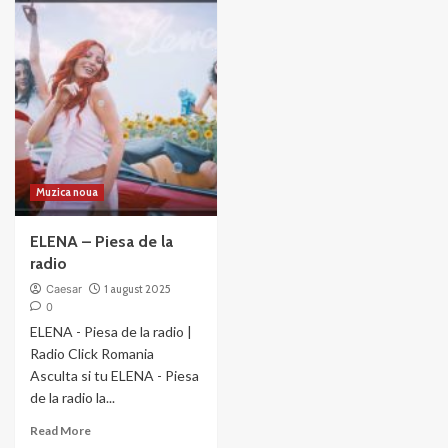
x
Top
Holy
10
Molly
Hituri
–
Românești
Atâtea
ale
inimi
Săptămânii
Muzica noua
ELENA – Piesa de la
radio
Caesar
1 august 2025
0
ELENA - Piesa de la radio |
Radio Click Romania
Asculta si tu ELENA - Piesa
de la radio la...
Read
Read More
more