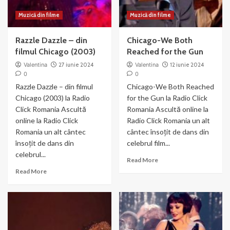
Muzică din filme
Muzică din filme
Razzle Dazzle – din
Chicago-We Both
filmul Chicago (2003)
Reached for the Gun
Valentina
27 iunie 2024
Valentina
12 iunie 2024
0
0
Razzle Dazzle – din filmul
Chicago-We Both Reached
Chicago (2003) la Radio
for the Gun la Radio Click
Click Romania Ascultă
Romania Ascultă online la
online la Radio Click
Radio Click Romania un alt
Romania un alt cântec
cântec însoțit de dans din
însoțit de dans din
celebrul film...
celebrul...
Read
Read More
more
Read
Read More
about
more
Chicago-
about
We
Razzle
Both
Dazzle
Reached
–
for
din