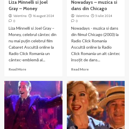
Liza Minnelli si Joel
Nowadays – muzica si
Gray – Money
dans din Chicago
Valentina
16 august 2024
Valentina
5 iulie 2024
0
0
Liza Minnelli si Joel Gray –
Nowadays - muzica si dans
Money, celebrul cântec din
din filmul Chicago (2003) la
nu mai puțin celebrul film
Radio Click Romania
Cabaret Ascultă online la
Ascultă online la Radio
Radio Click Romania un
Click Romania un alt cântec
cântec-emblemă al...
însoțit de dans...
Read
Read
Read More
Read More
more
more
about
about
Liza
Nowadays
Minnelli
–
si
muzica
Joel
si
Gray
dans
–
din
Money
Chicago