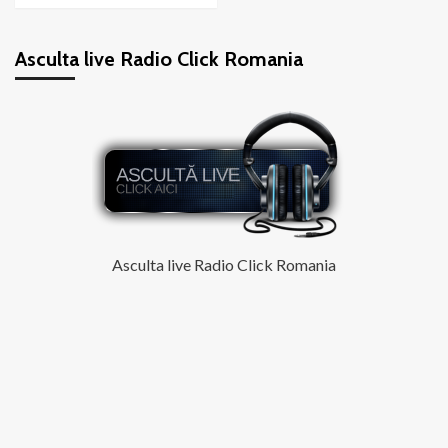
about
ELENA
Asculta live Radio Click Romania
–
Piesa
de
la
radio
Asculta live Radio Click Romania