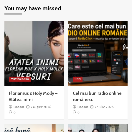
Chicago
Chicago
You may have missed
–
–
When
All
You’re
That
Good
Jazz
to
Mama
Muzica noua
Stiri
Florianrus x Holy Molly –
Cel mai bun radio online
Atâtea inimi
românesc
Caesar
2 august 2026
Caesar
27 iulie 2026
0
0