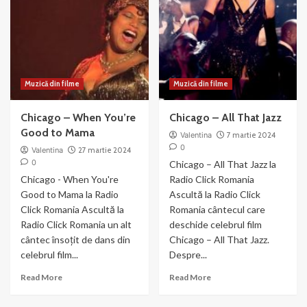
the
filmul
Gun
Chicago
(2003)
Muzică din filme
Muzică din filme
Chicago – When You’re
Chicago – All That Jazz
Good to Mama
Valentina
7 martie 2024
0
Valentina
27 martie 2024
0
Chicago – All That Jazz la
Chicago - When You're
Radio Click Romania
Good to Mama la Radio
Ascultă la Radio Click
Click Romania Ascultă la
Romania cântecul care
Radio Click Romania un alt
deschide celebrul film
cântec însoțit de dans din
Chicago – All That Jazz.
celebrul film...
Despre...
Read
Read
Read More
Read More
more
more
about
about