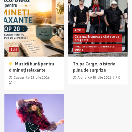
Artisti
Cele mai frumoase cântece de
dragoste
muzica usoara romaneasca
Stiri
veche
Muzică bună pentru
Trupa Cargo, o istorie
dimineți relaxante
plină de surprize
Caesar
23 iulie 2026
Aloha
18 iulie 2026
0
0