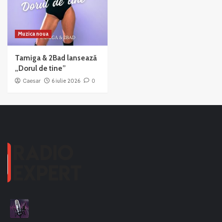
Muzica noua
Tamiga & 2Bad lansează
„Dorul de tine”
Caesar
6 iulie 2026
0