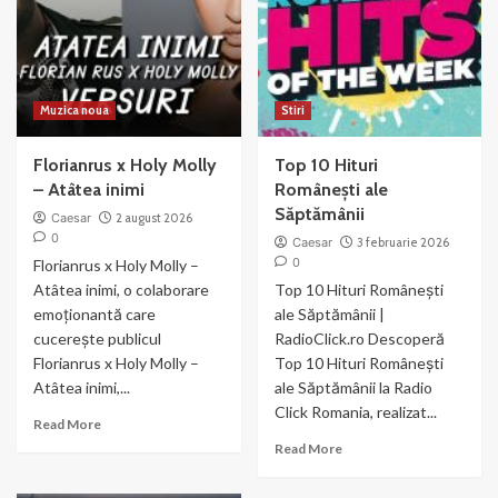
Muzica noua
Stiri
Florianrus x Holy Molly
Top 10 Hituri
– Atâtea inimi
Românești ale
Săptămânii
Caesar
2 august 2026
0
Caesar
3 februarie 2026
0
Florianrus x Holy Molly –
Atâtea inimi, o colaborare
Top 10 Hituri Românești
emoționantă care
ale Săptămânii |
cucerește publicul
RadioClick.ro Descoperă
Florianrus x Holy Molly –
Top 10 Hituri Românești
Atâtea inimi,...
ale Săptămânii la Radio
Click Romania, realizat...
Read
Read More
more
Read
Read More
about
more
Florianrus
about