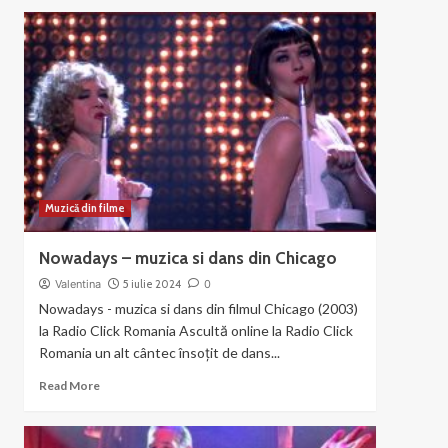
about
Liza
Minnelli
si
Joel
Gray
–
Money
Muzică din filme
Nowadays – muzica si dans din Chicago
Valentina
5 iulie 2024
0
Nowadays - muzica si dans din filmul Chicago (2003)
la Radio Click Romania Ascultă online la Radio Click
Romania un alt cântec însoțit de dans...
Read
Read More
more
about
Nowadays