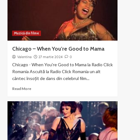
the
Gun
Muzică din filme
Chicago – When You’re Good to Mama
Valentina
27 martie 2024
0
Chicago - When You're Good to Mama la Radio Click
Romania Ascultă la Radio Click Romania un alt
cântec însoțit de dans din celebrul film...
Read
Read More
more
about
Chicago
–
When
You’re
Good
to