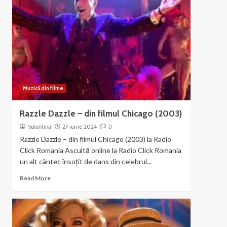
–
muzica
si
dans
din
Chicago
Muzică din filme
Razzle Dazzle – din filmul Chicago (2003)
Valentina
27 iunie 2024
0
Razzle Dazzle – din filmul Chicago (2003) la Radio
Click Romania Ascultă online la Radio Click Romania
un alt cântec însoțit de dans din celebrul...
Read
Read More
more
about
Razzle
Dazzle
–