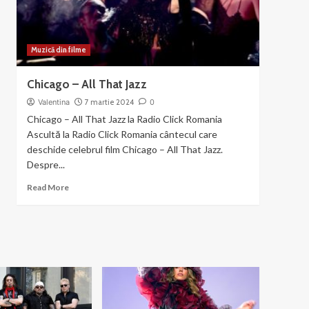
Mama
Muzică din filme
Chicago – All That Jazz
Valentina
7 martie 2024
0
Chicago – All That Jazz la Radio Click Romania
Ascultă la Radio Click Romania cântecul care
deschide celebrul film Chicago – All That Jazz.
Despre...
Read
Read More
more
about
Chicago
–
All
That
Jazz