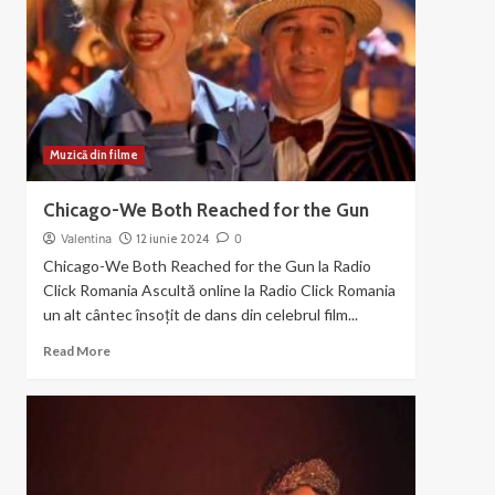
din
filmul
Chicago
(2003)
Muzică din filme
Chicago-We Both Reached for the Gun
Valentina
12 iunie 2024
0
Chicago-We Both Reached for the Gun la Radio
Click Romania Ascultă online la Radio Click Romania
un alt cântec însoțit de dans din celebrul film...
Read
Read More
more
about
Chicago-
We
Both
Reached
for