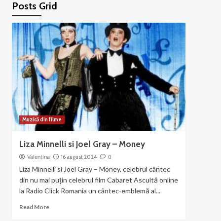
Posts Grid
Muzică din filme
Liza Minnelli si Joel Gray – Money
Valentina
16 august 2024
0
Liza Minnelli si Joel Gray – Money, celebrul cântec
din nu mai puțin celebrul film Cabaret Ascultă online
la Radio Click Romania un cântec-emblemă al...
Read
Read More
more