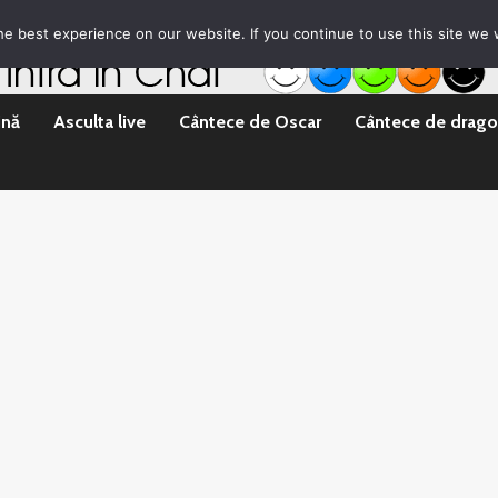
rila Emisii
Promovare Artisti noi
Vrei sa fii DJ?
e best experience on our website. If you continue to use this site we w
ină
Asculta live
Cântece de Oscar
Cântece de drago