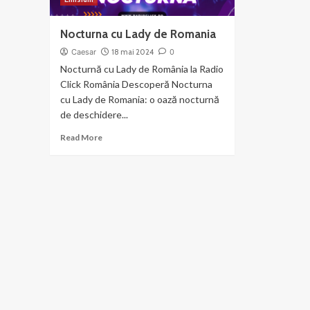
Nocturna cu Lady de Romania
Caesar
18 mai 2024
0
Nocturnă cu Lady de România la Radio
Click România Descoperă Nocturna
cu Lady de Romania: o oază nocturnă
de deschidere...
Read
Read More
more
about
Nocturna
cu
Lady
de
Romania