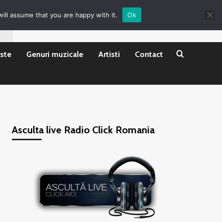
ill assume that you are happy with it.
Ok
ste
Genuri muzicale
Artisti
Contact
Asculta live Radio Click Romania