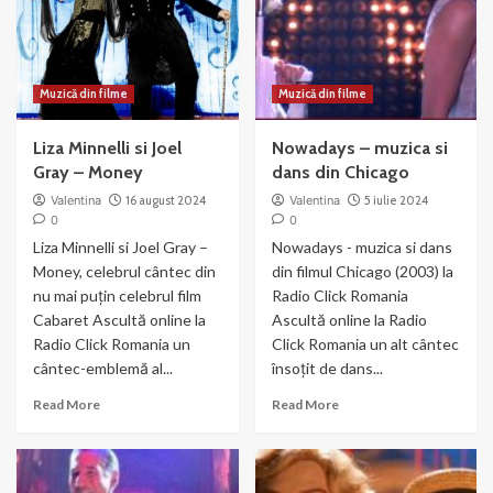
Muzică din filme
Muzică din filme
Liza Minnelli si Joel
Nowadays – muzica si
Gray – Money
dans din Chicago
Valentina
16 august 2024
Valentina
5 iulie 2024
0
0
Liza Minnelli si Joel Gray –
Nowadays - muzica si dans
Money, celebrul cântec din
din filmul Chicago (2003) la
nu mai puțin celebrul film
Radio Click Romania
Cabaret Ascultă online la
Ascultă online la Radio
Radio Click Romania un
Click Romania un alt cântec
cântec-emblemă al...
însoțit de dans...
Read
Read
Read More
Read More
more
more
about
about
Liza
Nowadays
Minnelli
–