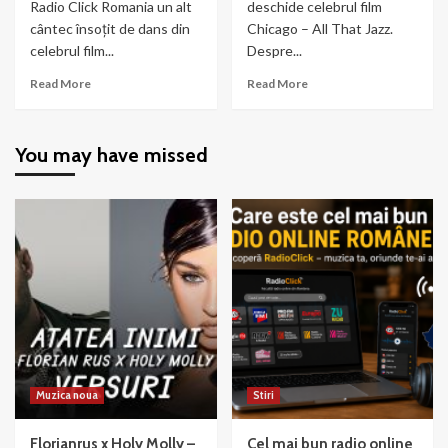
Radio Click Romania un alt
deschide celebrul film
cântec însoțit de dans din
Chicago – All That Jazz.
celebrul film...
Despre...
Read
Read
Read More
Read More
more
more
about
about
Chicago
Chicago
You may have missed
–
–
When
All
You’re
That
Good
Jazz
to
Mama
Muzica noua
Stiri
Florianrus x Holy Molly –
Cel mai bun radio online