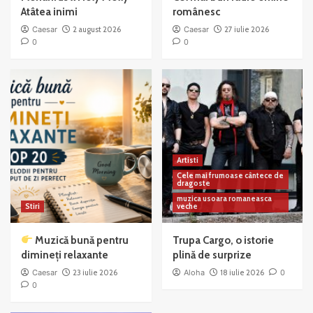
Atâtea inimi
românesc
Caesar
2 august 2026
Caesar
27 iulie 2026
0
0
Artisti
Cele mai frumoase cântece de
dragoste
muzica usoara romaneasca
Stiri
veche
Muzică bună pentru
Trupa Cargo, o istorie
dimineți relaxante
plină de surprize
Caesar
23 iulie 2026
Aloha
18 iulie 2026
0
0