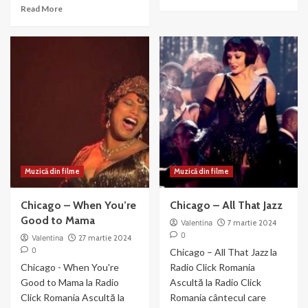
more
Read
Read More
about
more
Chicago-
about
We
Razzle
Both
Dazzle
Reached
–
for
din
the
filmul
Gun
Chicago
(2003)
Muzică din filme
Muzică din filme
Chicago – When You’re
Chicago – All That Jazz
Good to Mama
Valentina
7 martie 2024
0
Valentina
27 martie 2024
0
Chicago – All That Jazz la
Chicago - When You're
Radio Click Romania
Good to Mama la Radio
Ascultă la Radio Click
Click Romania Ascultă la
Romania cântecul care