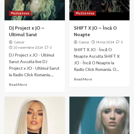
Muzica noua
Muzica noua
DJ Project x JO –
SHIFT X JO – Încă O
Ultimul Sarut
Noapte
Caesar
Caesar
14 mai 2024
0
20 noiembrie 2024
0
SHIFT X JO - Încă O
DJ Project x JO - Ultimul
Noapte Asculta SHIFT X
Sarut Asculta live DJ
JO - Încă O Noapte la
Project x JO - Ultimul Sarut
Radio Click Romania. O...
la Radio Click Romania....
Read
Read More
Read
more
Read More
more
about
about
SHIFT
DJ
X
Project
JO
x
–
JO
Încă
–
O
Ultimul
Noapte