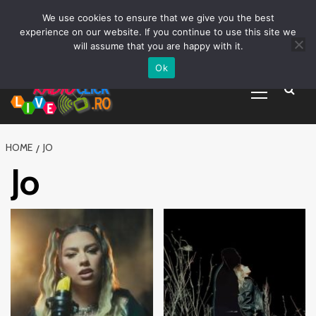
Prima pagină
Asculta live
Despre Noi
Emisiuni
Grila Emisii
Sari
We use cookies to ensure that we give you the best
Promovare Artisti noi
Vrei sa fii DJ?
la
experience on our website. If you continue to use this site we
conținut
will assume that you are happy with it.
Ok
Primary
Menu
HOME
JO
Jo