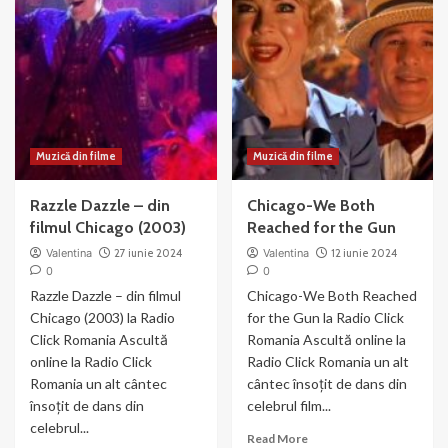
si
muzica
Joel
si
Gray
dans
–
din
Money
Chicago
Muzică din filme
Muzică din filme
Razzle Dazzle – din
Chicago-We Both
filmul Chicago (2003)
Reached for the Gun
Valentina
27 iunie 2024
Valentina
12 iunie 2024
0
0
Razzle Dazzle – din filmul
Chicago-We Both Reached
Chicago (2003) la Radio
for the Gun la Radio Click
Click Romania Ascultă
Romania Ascultă online la
online la Radio Click
Radio Click Romania un alt
Romania un alt cântec
cântec însoțit de dans din
însoțit de dans din
celebrul film...
celebrul...
Read
Read More