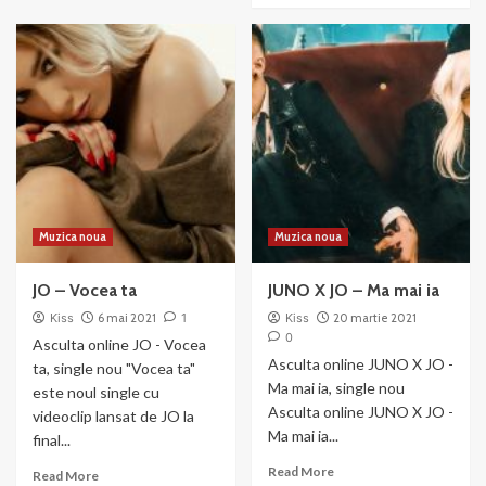
–
about
Fara
Johnny
tine
Made
This,
Matteo,
Jo,
Juno
–
Rumba
Muzica noua
Muzica noua
JO – Vocea ta
JUNO X JO – Ma mai ia
Kiss
6 mai 2021
1
Kiss
20 martie 2021
0
Asculta online JO - Vocea
Asculta online JUNO X JO -
ta, single nou "Vocea ta"
Ma mai ia, single nou
este noul single cu
Asculta online JUNO X JO -
videoclip lansat de JO la
Ma mai ia...
final...
Read
Read More
Read
Read More