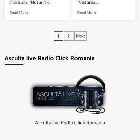
impreuna, "Fluturii", o...
”Veștirea...
Read
Read
Read More
Read More
more
more
about
about
Liviu
JO
Paginație
Teodorescu
x
1
2
Next
feat.
Mario
articole
JO
Fresh
–
–
Asculta live Radio Click Romania
Fluturii
”Veștirea
nașterii
Lui”
Asculta live Radio Click Romania