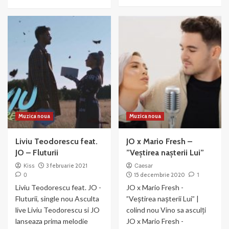
more
more
about
about
JUNO
JO
X
–
JO
Vocea
–
ta
Ma
mai
ia
Muzica noua
Muzica noua
Liviu Teodorescu feat.
JO x Mario Fresh –
JO – Fluturii
”Veștirea nașterii Lui”
Kiss
3 februarie 2021
Caesar
0
15 decembrie 2020
1
Liviu Teodorescu feat. JO -
JO x Mario Fresh -
Fluturii, single nou Asculta
”Veștirea nașterii Lui” |
live Liviu Teodorescu si JO
colind nou Vino sa asculți
lanseaza prima melodie
JO x Mario Fresh -