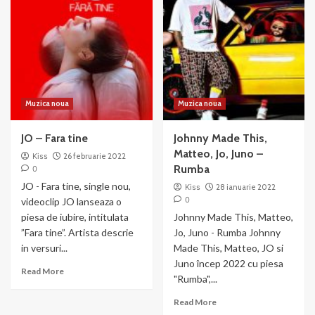
Dorian
La
Popa
Mal
–
Dragoste
Nebuna
Muzica noua
Muzica noua
JO – Fara tine
Johnny Made This,
Matteo, Jo, Juno –
Kiss
26 februarie 2022
Rumba
0
JO - Fara tine, single nou,
Kiss
28 ianuarie 2022
0
videoclip JO lanseaza o
piesa de iubire, intitulata
Johnny Made This, Matteo,
”Fara tine”. Artista descrie
Jo, Juno - Rumba Johnny
in versuri...
Made This, Matteo, JO si
Juno încep 2022 cu piesa
Read
Read More
"Rumba",...
more
about
Read
Read More
JO
more