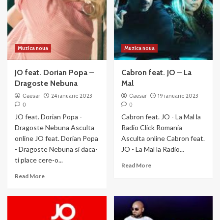
Muzica noua
Muzica noua
JO feat. Dorian Popa –
Cabron feat. JO – La
Dragoste Nebuna
Mal
Caesar
24 ianuarie 2023
Caesar
19 ianuarie 2023
0
0
JO feat. Dorian Popa -
Cabron feat. JO - La Mal la
Dragoste Nebuna Asculta
Radio Click Romania
online JO feat. Dorian Popa
Asculta online Cabron feat.
- Dragoste Nebuna si daca-
JO - La Mal la Radio...
ti place cere-o...
Read
Read More
more
Read
Read More
about
more
Cabron
about
feat.
JO
JO
feat.
–