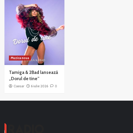
Muzica noua
Tamiga & 2Bad lansează
„Dorul de tine”
Caesar
6 iulie 2026
0