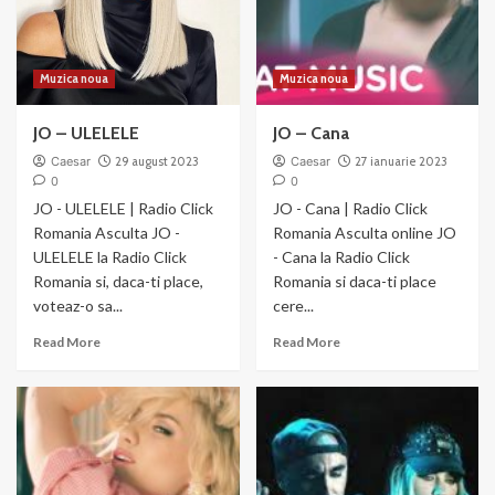
Sarut
Muzica noua
Muzica noua
JO – ULELELE
JO – Cana
Caesar
29 august 2023
Caesar
27 ianuarie 2023
0
0
JO - ULELELE | Radio Click
JO - Cana | Radio Click
Romania Asculta JO -
Romania Asculta online JO
ULELELE la Radio Click
- Cana la Radio Click
Romania si, daca-ti place,
Romania si daca-ti place
voteaz-o sa...
cere...
Read
Read
Read More
Read More
more
more
about
about
JO
JO
–
–
ULELELE
Cana