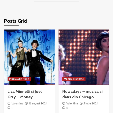
Posts Grid
Muzică din filme
Muzică din filme
Liza Minnelli si Joel
Nowadays – muzica si
Gray – Money
dans din Chicago
Valentina
16 august 2024
Valentina
5 iulie 2024
0
0