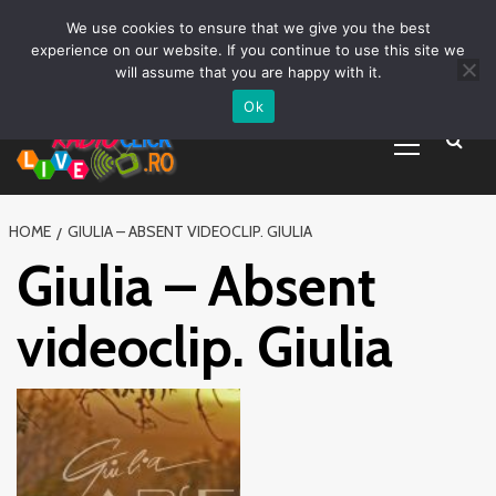
Prima pagină
Asculta live
Despre Noi
Emisiuni
Grila Emisii
Sari
We use cookies to ensure that we give you the best
Promovare Artisti noi
Vrei sa fii DJ?
la
experience on our website. If you continue to use this site we
conținut
will assume that you are happy with it.
Ok
Primary
Menu
HOME
GIULIA – ABSENT VIDEOCLIP. GIULIA
Giulia – Absent
videoclip. Giulia