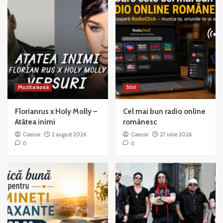
to
Mama
Muzica noua
Stiri
Florianrus x Holy Molly –
Cel mai bun radio online
Atâtea inimi
românesc
Caesar
2 august 2026
Caesar
27 iulie 2026
0
0