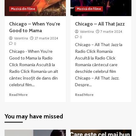
Muzică din filme
Muzică din filme
Chicago – When You’re
Chicago – All That Jazz
Good to Mama
Valentina
7 martie 2024
0
Valentina
27 martie 2024
0
Chicago – All That Jazz la
Chicago - When You're
Radio Click Romania
Good to Mama la Radio
Ascultă la Radio Click
Click Romania Ascultă la
Romania cântecul care
Radio Click Romania un alt
deschide celebrul film
cântec însoțit de dans din
Chicago – All That Jazz.
celebrul film...
Despre...
Read
Read
Read More
Read More
more
more
about
about
Chicago
Chicago
You may have missed
–
–
When
All
You’re
That
Good
Jazz