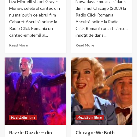
Liza Minnelli si Joel Gray –
Nowadays - muzica si dans
Money, celebrul cântec din
din filmul Chicago (2003) la
nu mai puțin celebrul film
Radio Click Romania
Cabaret Ascultă online la
Ascultă online la Radio
Radio Click Romania un
Click Romania un alt cântec
cântec-emblemă al...
însoțit de dans...
Read
Read
Read More
Read More
more
more
about
about
Liza
Nowadays
Minnelli
–
si
muzica
Joel
si
Gray
dans
–
din
Money
Chicago
Muzică din filme
Muzică din filme
Razzle Dazzle – din
Chicago-We Both