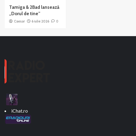
Tamiga & 2Bad lansează
„Dorul de tine”
Caesar
6 iulie 2026
0
iChat.ro