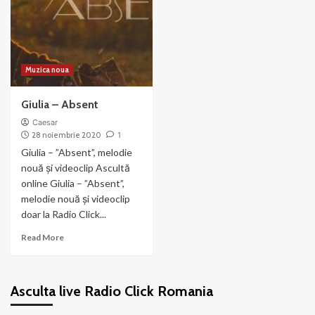
Muzica noua
Giulia – Absent
Caesar
28 noiembrie 2020
1
Giulia – ”Absent”, melodie
nouă și videoclip Ascultă
online Giulia – ”Absent”,
melodie nouă și videoclip
doar la Radio Click...
Read
Read More
more
about
Giulia
Asculta live Radio Click Romania
–
Absent