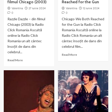
filmul Chicago (2003)
Reached for the Gun
Valentina
27 iunie 2024
Valentina
12 iunie 2024
0
0
Razzle Dazzle – din filmul
Chicago-We Both Reached
Chicago (2003) la Radio
for the Gun la Radio Click
Click Romania Ascultă
Romania Ascultă online la
online la Radio Click
Radio Click Romania un alt
Romania un alt cântec
cântec însoțit de dans din
însoțit de dans din
celebrul film...
celebrul...
Read
Read More
more
Read
Read More
about
more
Chicago-
about
We
Razzle
Both
Dazzle
Reached
–
for
din
the
filmul
Gun
Chicago
(2003)