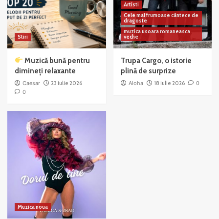
Artisti
Cele mai frumoase cântece de
dragoste
muzica usoara romaneasca
Stiri
veche
Muzică bună pentru
Trupa Cargo, o istorie
dimineți relaxante
plină de surprize
Caesar
23 iulie 2026
Aloha
18 iulie 2026
0
0
Muzica noua