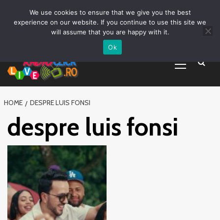
Prima pagină
Asculta live
Despre Noi
Emisiuni
Grila Emisii
Sari
We use cookies to ensure that we give you the best
Promovare Artisti noi
Vrei sa fii DJ?
la
experience on our website. If you continue to use this site we
conținut
will assume that you are happy with it.
Ok
Primary
Menu
HOME
DESPRE LUIS FONSI
despre luis fonsi