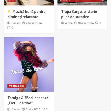
Muzică bună pentru
Trupa Cargo, o istorie
dimineți relaxante
plină de surprize
Caesar
23 iulie 2026
Aloha
18 iulie 2026
0
0
Muzica noua
Tamiga & 2Bad lansează
„Dorul de tine”
Caesar
6 iulie 2026
0