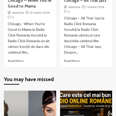
Chicago – When You’re
Chicago – All That Jazz
Good to Mama
Valentina
7 martie 2024
0
Valentina
27 martie 2024
0
Chicago – All That Jazz la
Chicago - When You're
Radio Click Romania
Good to Mama la Radio
Ascultă la Radio Click
Click Romania Ascultă la
Romania cântecul care
Radio Click Romania un alt
deschide celebrul film
cântec însoțit de dans din
Chicago – All That Jazz.
celebrul film...
Despre...
Read
Read
Read More
Read More
more
more
about
about
Chicago
Chicago
You may have missed
–
–
When
All
You’re
That
Good
Jazz
to
Mama