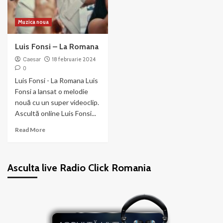
Muzica noua
Luis Fonsi – La Romana
Caesar
18 februarie 2024
0
Luis Fonsi - La Romana Luis
Fonsi a lansat o melodie
nouă cu un super videoclip.
Ascultă online Luis Fonsi...
Read
Read More
more
about
Luis
Asculta live Radio Click Romania
Fonsi
–
La
Romana