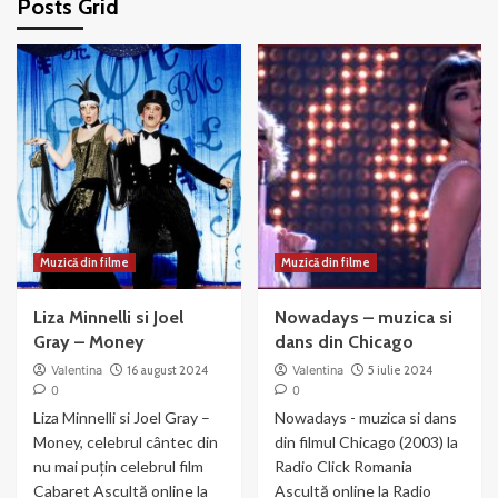
Posts Grid
Muzică din filme
Muzică din filme
Liza Minnelli si Joel
Nowadays – muzica si
Gray – Money
dans din Chicago
Valentina
16 august 2024
Valentina
5 iulie 2024
0
0
Liza Minnelli si Joel Gray –
Nowadays - muzica si dans
Money, celebrul cântec din
din filmul Chicago (2003) la
nu mai puțin celebrul film
Radio Click Romania
Cabaret Ascultă online la
Ascultă online la Radio