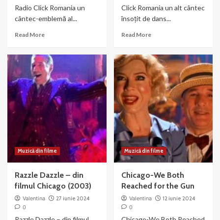
Radio Click Romania un
Click Romania un alt cântec
cântec-emblemă al...
însoțit de dans...
Read
Read
Read More
Read More
more
more
about
about
Liza
Nowadays
Minnelli
–
si
muzica
Joel
si
Gray
dans
–
din
Money
Chicago
Muzică din filme
Muzică din filme
Razzle Dazzle – din
Chicago-We Both
filmul Chicago (2003)
Reached for the Gun
Valentina
27 iunie 2024
Valentina
12 iunie 2024
0
0
Razzle Dazzle – din filmul
Chicago-We Both Reached