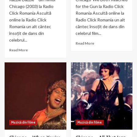
Chicago (2003) la Radio
for the Gun la Radio Click
Click Romania Ascultă
Romania Ascultă online la
online la Radio Click
Radio Click Romania un alt
Romania un alt cântec
cântec însoțit de dans din
însoțit de dans din
celebrul film...
celebrul...
Read
Read More
more
Read
Read More
about
more
Chicago-
about
We
Razzle
Both
Dazzle
Reached
–
for
din
the
filmul
Gun
Chicago
(2003)
Muzică din filme
Muzică din filme