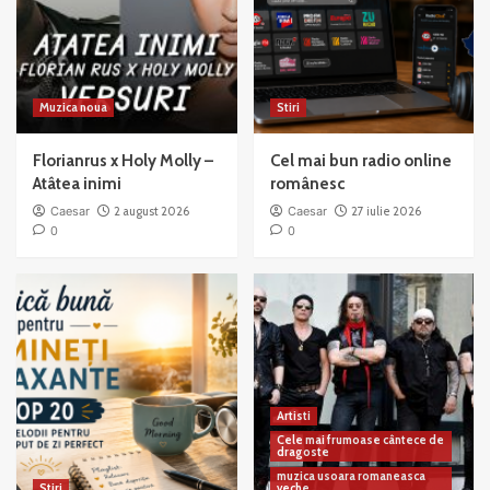
Muzica noua
Stiri
Florianrus x Holy Molly –
Cel mai bun radio online
Atâtea inimi
românesc
Caesar
2 august 2026
Caesar
27 iulie 2026
0
0
Artisti
Cele mai frumoase cântece de
dragoste
muzica usoara romaneasca
Stiri
veche