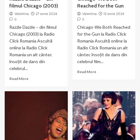
filmul Chicago (2003)
Reached for the Gun
Valentina
27 iunie 2024
Valentina
12 iunie 2024
0
0
Razzle Dazzle – din filmul
Chicago-We Both Reached
Chicago (2003) la Radio
for the Gun la Radio Click
Click Romania Ascultă
Romania Ascultă online la
online la Radio Click
Radio Click Romania un alt
Romania un alt cântec
cântec însoțit de dans din
însoțit de dans din
celebrul film...
celebrul...
Read
Read More
more
Read
Read More
about
more
Chicago-
about
We
Razzle
Both
Dazzle
Reached
–
for
din
the
filmul
Gun
Chicago
(2003)