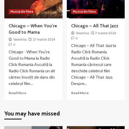
Muzică din filme
Muzică din filme
Chicago – When You’re
Chicago – All That Jazz
Good to Mama
Valentina
7 martie 2024
0
Valentina
27 martie 2024
0
Chicago – All That Jazz la
Chicago - When You're
Radio Click Romania
Good to Mama la Radio
Ascultă la Radio Click
Click Romania Ascultă la
Romania cântecul care
Radio Click Romania un alt
deschide celebrul film
cântec însoțit de dans din
Chicago – All That Jazz.
celebrul film...
Despre...
Read
Read
Read More
Read More
more
more
about
about
Chicago
Chicago
You may have missed
–
–
When
All
You’re
That