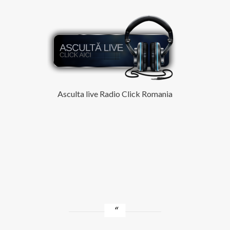
|
10
noiembrie.
Scade
numărul
cazurilor
noi
Asculta live Radio Click Romania