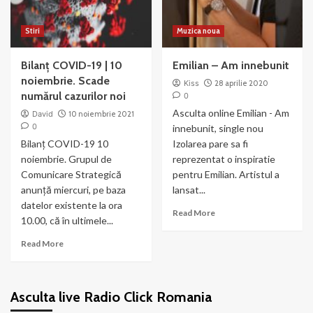
Stiri
Muzica noua
Bilanț COVID-19 | 10
Emilian – Am innebunit
noiembrie. Scade
Kiss
28 aprilie 2020
numărul cazurilor noi
0
Asculta online Emilian - Am
David
10 noiembrie 2021
0
innebunit, single nou
Bilanț COVID-19 10
Izolarea pare sa fi
noiembrie. Grupul de
reprezentat o inspiratie
Comunicare Strategică
pentru Emilian. Artistul a
anunţă miercuri, pe baza
lansat...
datelor existente la ora
Read
Read More
10.00, că în ultimele...
more
about
Read
Read More
Emilian
more
–
about
Am
Bilanț
innebunit
Asculta live Radio Click Romania
COVID-
19