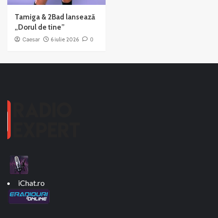
Tamiga & 2Bad lansează
„Dorul de tine”
Caesar
6 iulie 2026
0
iChat.ro