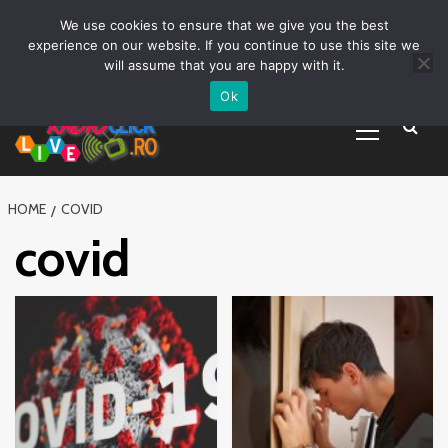
Prima pagină
Asculta live
Despre Noi
Emisiuni
Grila Emisii
Sari
We use cookies to ensure that we give you the best
Promovare Artisti noi
Vrei sa fii DJ?
la
experience on our website. If you continue to use this site we
conținut
will assume that you are happy with it.
Ok
Primary
Menu
HOME
COVID
covid