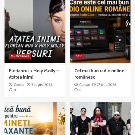
Good
Jazz
to
Mama
Muzica noua
Stiri
Florianrus x Holy Molly –
Cel mai bun radio online
Atâtea inimi
românesc
Caesar
2 august 2026
Caesar
27 iulie 2026
0
0