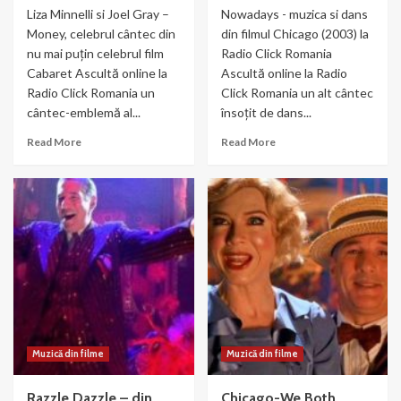
Liza Minnelli si Joel Gray –
Nowadays - muzica si dans
Money, celebrul cântec din
din filmul Chicago (2003) la
nu mai puțin celebrul film
Radio Click Romania
Cabaret Ascultă online la
Ascultă online la Radio
Radio Click Romania un
Click Romania un alt cântec
cântec-emblemă al...
însoțit de dans...
Read
Read
Read More
Read More
more
more
about
about
Liza
Nowadays
Minnelli
–
si
muzica
Joel
si
Gray
dans
–
din
Money
Chicago
Muzică din filme
Muzică din filme
Razzle Dazzle – din
Chicago-We Both