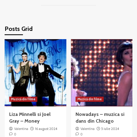
Posts Grid
Muzică din filme
Muzică din filme
Liza Minnelli si Joel
Nowadays – muzica si
Gray – Money
dans din Chicago
Valentina
16 august 2024
Valentina
5 iulie 2024
0
0