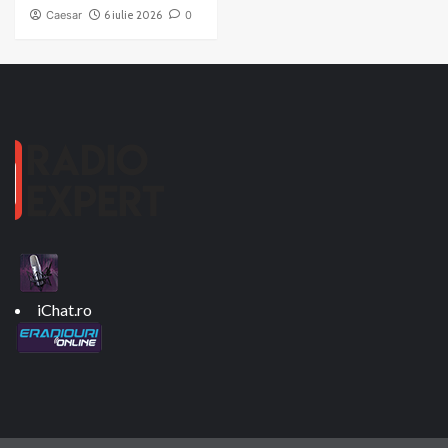
Caesar
6 iulie 2026
0
iChat.ro