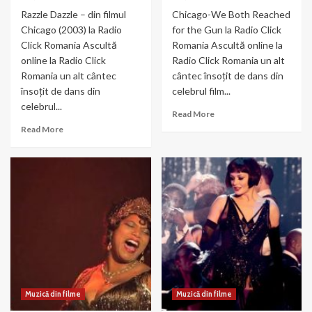
Razzle Dazzle – din filmul
Chicago-We Both Reached
Chicago (2003) la Radio
for the Gun la Radio Click
Click Romania Ascultă
Romania Ascultă online la
online la Radio Click
Radio Click Romania un alt
Romania un alt cântec
cântec însoțit de dans din
însoțit de dans din
celebrul film...
celebrul...
Read
Read More
more
Read
Read More
about
more
Chicago-
about
We
Razzle
Both
Dazzle
Reached
–
for
din
the
filmul
Gun
Chicago
(2003)
Muzică din filme
Muzică din filme