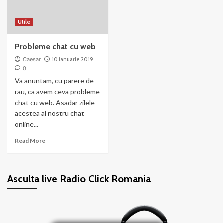
Utile
Probleme chat cu web
Caesar
10 ianuarie 2019
0
Va anuntam, cu parere de
rau, ca avem ceva probleme
chat cu web. Asadar zilele
acestea al nostru chat
online...
Read
Read More
more
about
Probleme
Asculta live Radio Click Romania
chat
cu
web