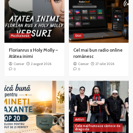
Muzica noua
Stiri
Florianrus x Holy Molly –
Cel mai bun radio online
Atâtea inimi
românesc
Caesar
2 august 2026
Caesar
27 iulie 2026
0
0
Artisti
Cele mai frumoase cântece de
dragoste