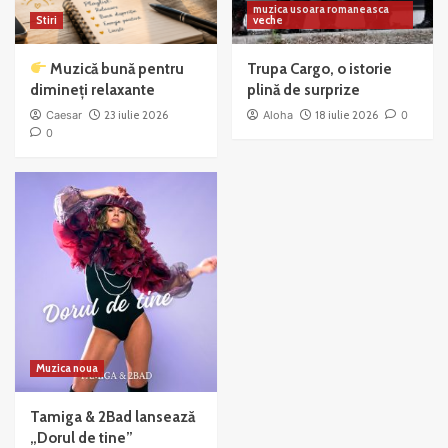
muzica usoara romaneasca
Stiri
veche
Muzică bună pentru
Trupa Cargo, o istorie
dimineți relaxante
plină de surprize
Caesar
23 iulie 2026
Aloha
18 iulie 2026
0
0
Muzica noua
Tamiga & 2Bad lansează
„Dorul de tine”