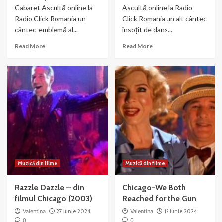
Cabaret Ascultă online la
Ascultă online la Radio
Radio Click Romania un
Click Romania un alt cântec
cântec-emblemă al...
însoțit de dans...
Read
Read
Read More
Read More
more
more
about
about
Liza
Nowadays
Minnelli
–
si
muzica
Joel
si
Gray
dans
–
din
Money
Chicago
Muzică din filme
Muzică din filme
Razzle Dazzle – din
Chicago-We Both
filmul Chicago (2003)
Reached for the Gun
Valentina
27 iunie 2024
Valentina
12 iunie 2024
0
0