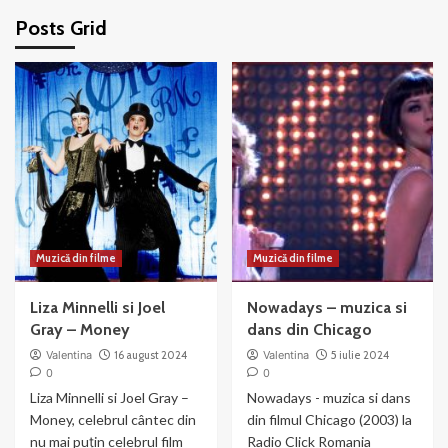
Posts Grid
Muzică din filme
Muzică din filme
Liza Minnelli si Joel
Nowadays – muzica si
Gray – Money
dans din Chicago
Valentina
16 august 2024
Valentina
5 iulie 2024
0
0
Liza Minnelli si Joel Gray –
Nowadays - muzica si dans
Money, celebrul cântec din
din filmul Chicago (2003) la
nu mai puțin celebrul film
Radio Click Romania