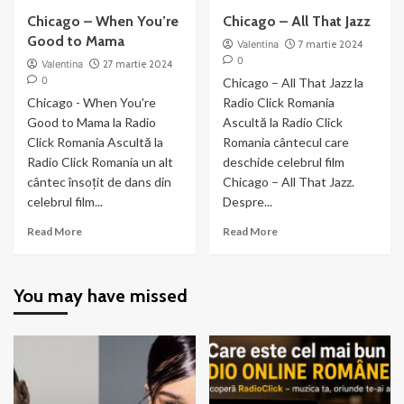
Chicago – When You’re
Chicago – All That Jazz
Good to Mama
Valentina
7 martie 2024
0
Valentina
27 martie 2024
0
Chicago – All That Jazz la
Chicago - When You're
Radio Click Romania
Good to Mama la Radio
Ascultă la Radio Click
Click Romania Ascultă la
Romania cântecul care
Radio Click Romania un alt
deschide celebrul film
cântec însoțit de dans din
Chicago – All That Jazz.
celebrul film...
Despre...
Read
Read
Read More
Read More
more
more
about
about
Chicago
Chicago
You may have missed
–
–
When
All
You’re
That
Good
Jazz
to
Mama