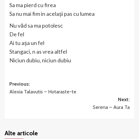
Sa ma pierd cu firea
Sa nu mai fim in același pas cu lumea
Nu văd sa ma potolesc
De fel
Ai tu așa un fel
Stangaci, n as vrea altfel
Niciun dubiu, niciun dubiu
Post
Previous:
Alexia Talavutis – Hotaraste-te
navigation
Next:
Serena – Aura Ta
Alte articole