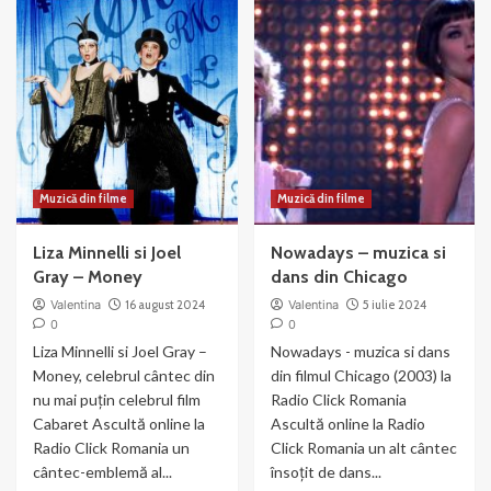
Muzică din filme
Muzică din filme
Liza Minnelli si Joel
Nowadays – muzica si
Gray – Money
dans din Chicago
Valentina
16 august 2024
Valentina
5 iulie 2024
0
0
Liza Minnelli si Joel Gray –
Nowadays - muzica si dans
Money, celebrul cântec din
din filmul Chicago (2003) la
nu mai puțin celebrul film
Radio Click Romania
Cabaret Ascultă online la
Ascultă online la Radio
Radio Click Romania un
Click Romania un alt cântec
cântec-emblemă al...
însoțit de dans...