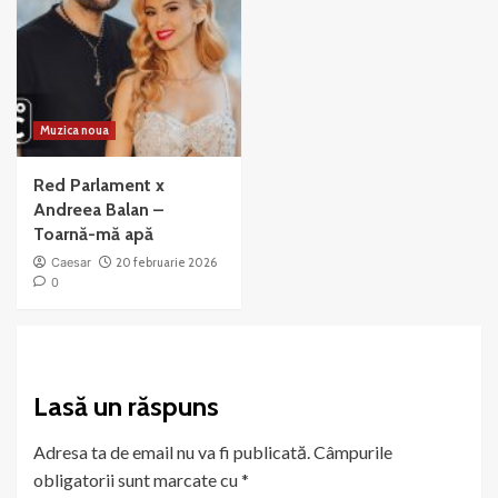
Muzica noua
Red Parlament x
Andreea Balan –
Toarnă-mă apă
Caesar
20 februarie 2026
0
Lasă un răspuns
Adresa ta de email nu va fi publicată.
Câmpurile
obligatorii sunt marcate cu
*