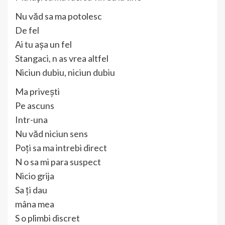
Nu văd sa ma potolesc
De fel
Ai tu așa un fel
Stangaci, n as vrea altfel
Niciun dubiu, niciun dubiu
Ma privești
Pe ascuns
Intr-una
Nu văd niciun sens
Poți sa ma intrebi direct
N o sa mi para suspect
Nicio grija
Sa ți dau
mâna mea
S o plimbi discret