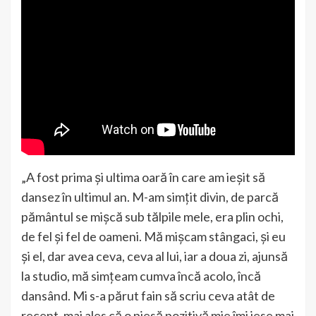
„A fost prima și ultima oară în care am ieșit să
dansez în ultimul an. M-am simțit divin, de parcă
pământul se mișcă sub tălpile mele, era plin ochi,
de fel și fel de oameni. Mă mișcam stângaci, și eu
și el, dar avea ceva, ceva al lui, iar a doua zi, ajunsă
la studio, mă simțeam cumva încă acolo, încă
dansând. Mi s-a părut fain să scriu ceva atât de
recent, mai ales că o piesă pozitivă mie îmi iese mai