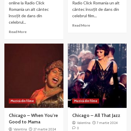
online la Radio Click
Radio Click Romania un alt
Romania un alt cântec
cântec însoțit de dans din
însoțit de dans din
celebrul film...
celebrul...
Read
Read More
more
Read
Read More
about
more
Chicago-
about
We
Razzle
Both
Dazzle
Reached
–
for
din
the
filmul
Gun
Chicago
(2003)
Muzică din filme
Muzică din filme
Chicago – When You’re
Chicago – All That Jazz
Good to Mama
Valentina
7 martie 2024
0
Valentina
27 martie 2024