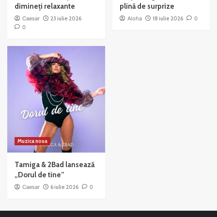
dimineți relaxante
plină de surprize
Caesar
23 iulie 2026
Aloha
18 iulie 2026
0
0
Muzica noua
Tamiga & 2Bad lansează
„Dorul de tine”
Caesar
6 iulie 2026
0