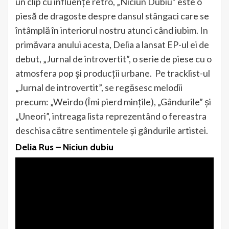
un clip cu influențe retro, „Niciun Dubiu” este o
piesă de dragoste despre dansul stângaci care se
întâmplă în interiorul nostru atunci când iubim. In
primăvara anului acesta, Delia a lansat EP-ul ei de
debut, „Jurnal de introvertit”, o serie de piese cu o
atmosfera pop și producții urbane. Pe tracklist-ul
„Jurnal de introvertit”, se regăsesc melodii
precum: „Weirdo (Îmi pierd mințile), „Gândurile” și
„Uneori”, intreaga lista reprezentând o fereastra
deschisa către sentimentele și gândurile artistei.
Delia Rus – Niciun dubiu