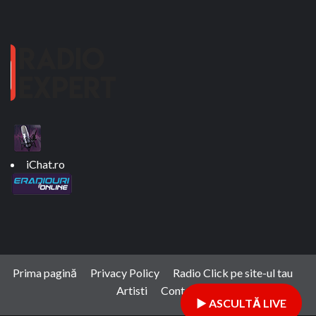
iChat.ro
Prima pagină
Privacy Policy
Radio Click pe site-ul tau
Artisti
Contact
▶ ASCULTĂ LIVE