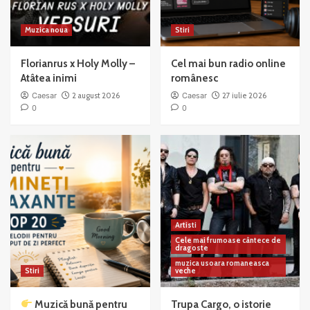
Muzica noua
Stiri
Florianrus x Holy Molly –
Cel mai bun radio online
Atâtea inimi
românesc
Caesar
2 august 2026
Caesar
27 iulie 2026
0
0
Artisti
Cele mai frumoase cântece de
dragoste
muzica usoara romaneasca
Stiri
veche
Muzică bună pentru
Trupa Cargo, o istorie