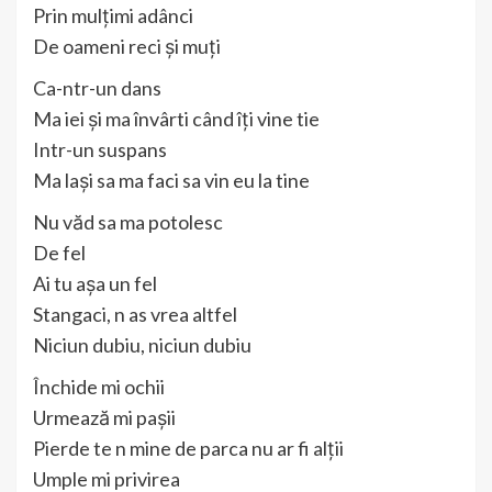
Prin mulțimi adânci
De oameni reci și muți
Ca-ntr-un dans
Ma iei și ma învârti când îți vine tie
Intr-un suspans
Ma lași sa ma faci sa vin eu la tine
Nu văd sa ma potolesc
De fel
Ai tu așa un fel
Stangaci, n as vrea altfel
Niciun dubiu, niciun dubiu
Închide mi ochii
Urmează mi pașii
Pierde te n mine de parca nu ar fi alții
Umple mi privirea