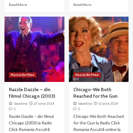
Read
Read
Read More
Read More
more
more
about
about
Liza
Nowadays
Minnelli
–
si
muzica
Joel
si
Gray
dans
–
din
Money
Chicago
Muzică din filme
Muzică din filme
Razzle Dazzle – din
Chicago-We Both
filmul Chicago (2003)
Reached for the Gun
Valentina
27 iunie 2024
Valentina
12 iunie 2024
0
0
Razzle Dazzle – din filmul
Chicago-We Both Reached
Chicago (2003) la Radio
for the Gun la Radio Click
Click Romania Ascultă
Romania Ascultă online la