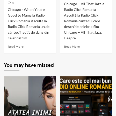
0
Chicago – All That Jazz la
Chicago - When You're
Radio Click Romania
Good to Mama la Radio
Ascultă la Radio Click
Click Romania Ascultă la
Romania cântecul care
Radio Click Romania un alt
deschide celebrul film
cântec însoțit de dans din
Chicago – All That Jazz.
celebrul film...
Despre...
Read
Read
Read More
Read More
more
more
about
about
Chicago
Chicago
You may have missed
–
–
When
All
You’re
That
Good
Jazz
to
Mama