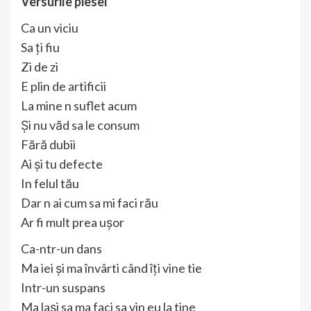
Versurile piesei
Ca un viciu
Sa ți fiu
Zi de zi
E plin de artificii
La mine n suflet acum
Și nu văd sa le consum
Fără dubii
Ai și tu defecte
In felul tău
Dar n ai cum sa mi faci rău
Ar fi mult prea ușor
Ca-ntr-un dans
Ma iei și ma învârti când îți vine tie
Intr-un suspans
Ma lași sa ma faci sa vin eu la tine