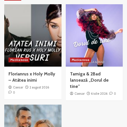
Muzica noua
Muzica noua
Florianrus x Holy Molly
Tamiga & 2Bad
– Atâtea inimi
lansează „Dorul de
tine”
Caesar
2 august 2026
0
Caesar
6 iulie 2026
0