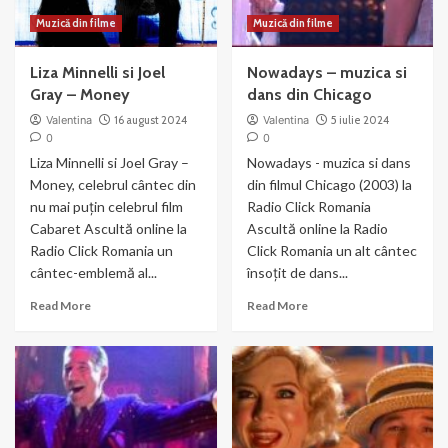
Muzică din filme
Muzică din filme
Liza Minnelli si Joel
Nowadays – muzica si
Gray – Money
dans din Chicago
Valentina
16 august 2024
Valentina
5 iulie 2024
0
0
Liza Minnelli si Joel Gray –
Nowadays - muzica si dans
Money, celebrul cântec din
din filmul Chicago (2003) la
nu mai puțin celebrul film
Radio Click Romania
Cabaret Ascultă online la
Ascultă online la Radio
Radio Click Romania un
Click Romania un alt cântec
cântec-emblemă al...
însoțit de dans...
Read
Read
Read More
Read More
more
more
about
about
Liza
Nowadays
Minnelli
–
si
muzica
Joel
si
Gray
dans