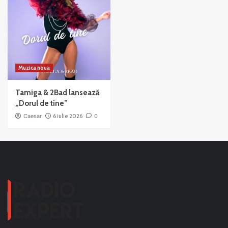
Muzica noua
Tamiga & 2Bad lansează
„Dorul de tine”
Caesar
6 iulie 2026
0