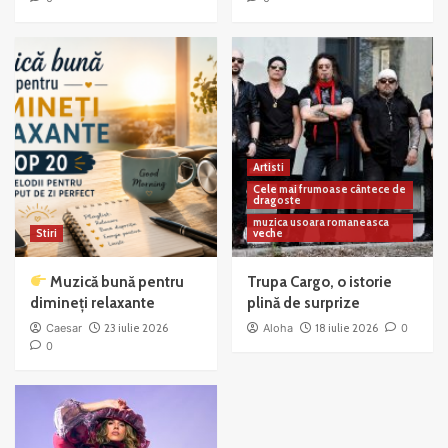
Artisti
Cele mai frumoase cântece de
dragoste
muzica usoara romaneasca
Stiri
veche
Muzică bună pentru
Trupa Cargo, o istorie
dimineți relaxante
plină de surprize
Caesar
23 iulie 2026
Aloha
18 iulie 2026
0
0