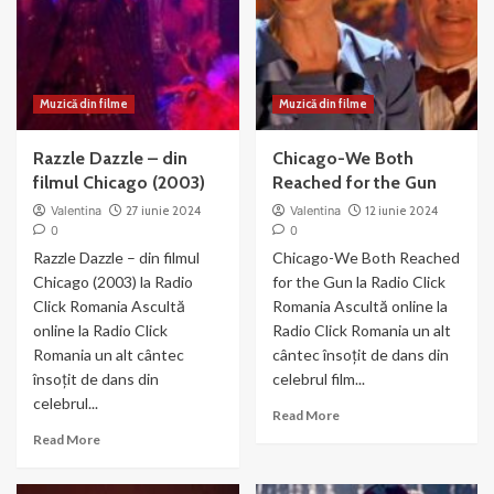
–
din
Money
Chicago
Muzică din filme
Muzică din filme
Razzle Dazzle – din
Chicago-We Both
filmul Chicago (2003)
Reached for the Gun
Valentina
27 iunie 2024
Valentina
12 iunie 2024
0
0
Razzle Dazzle – din filmul
Chicago-We Both Reached
Chicago (2003) la Radio
for the Gun la Radio Click
Click Romania Ascultă
Romania Ascultă online la
online la Radio Click
Radio Click Romania un alt
Romania un alt cântec
cântec însoțit de dans din
însoțit de dans din
celebrul film...
celebrul...
Read
Read More
more
Read
Read More
about
more
Chicago-
about