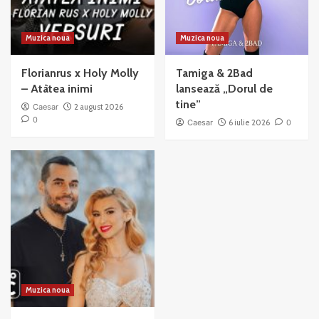
Muzica noua
Muzica noua
Florianrus x Holy Molly
Tamiga & 2Bad
– Atâtea inimi
lansează „Dorul de
tine”
Caesar
2 august 2026
0
Caesar
6 iulie 2026
0
Muzica noua