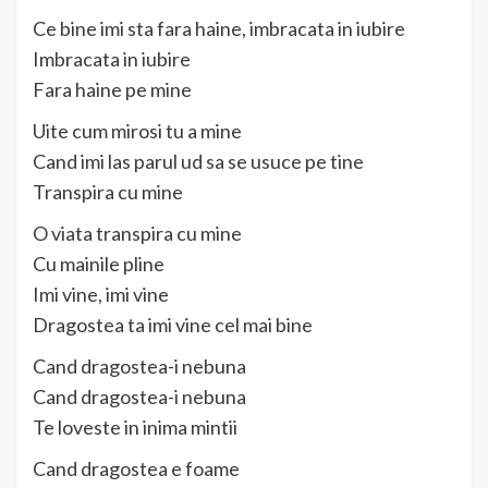
Ce bine imi sta fara haine, imbracata in iubire
Imbracata in iubire
Fara haine pe mine
Uite cum mirosi tu a mine
Cand imi las parul ud sa se usuce pe tine
Transpira cu mine
O viata transpira cu mine
Cu mainile pline
Imi vine, imi vine
Dragostea ta imi vine cel mai bine
Cand dragostea-i nebuna
Cand dragostea-i nebuna
Te loveste in inima mintii
Cand dragostea e foame