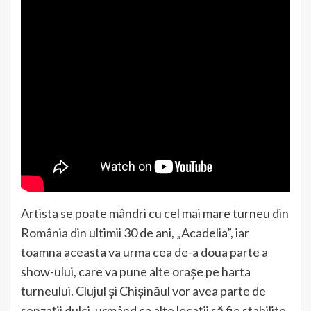
Artista se poate mândri cu cel mai mare turneu din
România din ultimii 30 de ani, „Acadelia”, iar
toamna aceasta va urma cea de-a doua parte a
show-ului, care va pune alte orașe pe harta
turneului. Clujul și Chișinăul vor avea parte de
senzații dulci, urmând ca alte locații să fie stabilite.