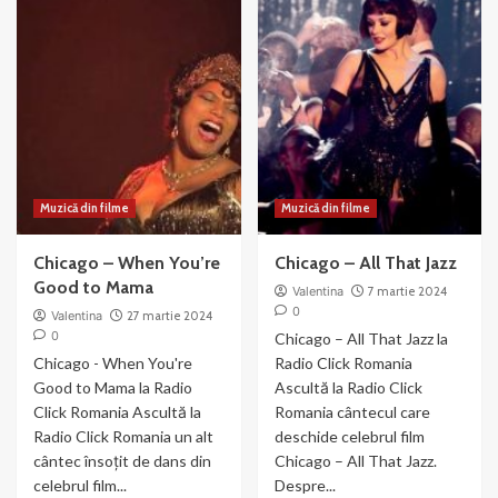
We
Razzle
Both
Dazzle
Reached
–
for
din
the
filmul
Gun
Chicago
(2003)
Muzică din filme
Muzică din filme
Chicago – When You’re
Chicago – All That Jazz
Good to Mama
Valentina
7 martie 2024
0
Valentina
27 martie 2024
0
Chicago – All That Jazz la
Chicago - When You're
Radio Click Romania
Good to Mama la Radio
Ascultă la Radio Click
Click Romania Ascultă la
Romania cântecul care
Radio Click Romania un alt
deschide celebrul film
cântec însoțit de dans din
Chicago – All That Jazz.
celebrul film...
Despre...