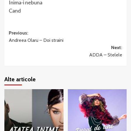
Inima-i nebuna
Cand
Post
Previous:
Andreea Olaru – Doi straini
navigation
Next:
ADDA – Stelele
Alte articole