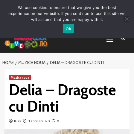
Prima pagină
Asculta live
Despre Noi
Emisiuni
Grila Emisii
Sari
We use cookies to ensure that we give you the best
Promovare Artisti noi
Vrei sa fii DJ?
la
experience on our website. If you continue to use this site we
conținut
will assume that you are happy with it.
Ok
Primary
Menu
HOME
MUZICA NOUA
DELIA – DRAGOSTE CU DINTI
Muzica noua
Delia – Dragoste
cu Dinti
Kiss
1 aprilie 2020
0