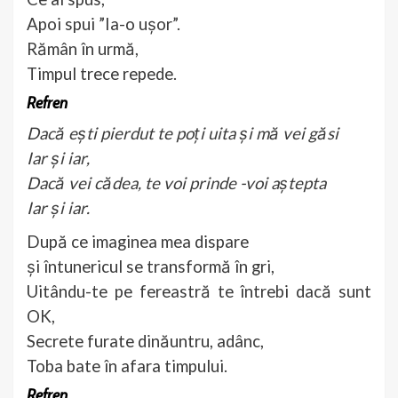
Apoi spui ”Ia-o ușor”.
Rămân în urmă,
Timpul trece repede.
Refren
Dacă ești pierdut te poți uita și mă vei găsi
Iar și iar,
Dacă vei cădea, te voi prinde -voi aștepta
Iar și iar.
După ce imaginea mea dispare
și întunericul se transformă în gri,
Uitându-te pe fereastră te întrebi dacă sunt
OK,
Secrete furate dinăuntru, adânc,
Toba bate în afara timpului.
Refren