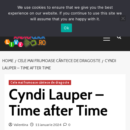
Prima pagină
Asculta live
Despre Noi
Emisiuni
Grila Emisii
Sari
We use cookies to ensure that we give you the best
Promovare Artisti noi
Vrei sa fii DJ?
la
experience on our website. If you continue to use this site we
conținut
will assume that you are happy with it.
Ok
Primary
Menu
HOME
CELE MAI FRUMOASE CÂNTECE DE DRAGOSTE
CYNDI
LAUPER – TIME AFTER TIME
Cele mai frumoase cântece de dragoste
Cyndi Lauper –
Time after Time
Valentina
11 ianuarie 2024
0