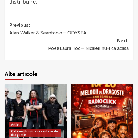
distribuire.
Post
Previous:
Alan Walker & Seantonio – ODYSEA
navigation
Next:
Poe&Laura Toc – Nicaieri nu-i ca acasa
Alte articole
Artisti
Cele mai frumoase cântece de
dragoste