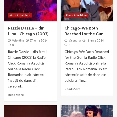
Muzică din filme
Muzică din filme
Razzle Dazzle – din
Chicago-We Both
filmul Chicago (2003)
Reached for the Gun
Valentina
27 iunie 2024
Valentina
12 iunie 2024
0
0
Razzle Dazzle – din filmul
Chicago-We Both Reached
Chicago (2003) la Radio
for the Gun la Radio Click
Click Romania Ascultă
Romania Ascultă online la
online la Radio Click
Radio Click Romania un alt
Romania un alt cântec
cântec însoțit de dans din
însoțit de dans din
celebrul film...
celebrul...
Read
Read More
more
Read
Read More
about
more
Chicago-
about
We
Razzle
Both
Dazzle