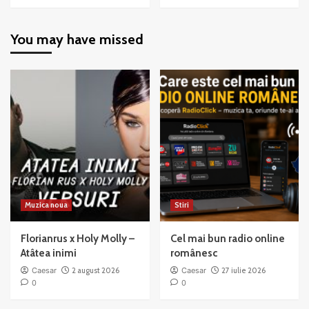
more
more
about
about
Chicago
Chicago
You may have missed
–
–
When
All
You’re
That
Good
Jazz
to
Mama
Muzica noua
Stiri
Florianrus x Holy Molly –
Cel mai bun radio online
Atâtea inimi
românesc
Caesar
2 august 2026
Caesar
27 iulie 2026
0
0