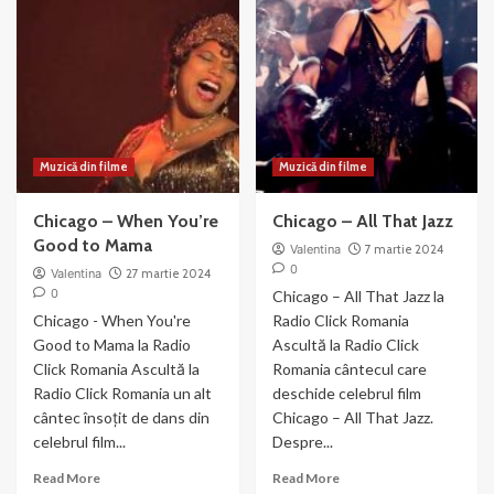
Reached
–
for
din
the
filmul
Gun
Chicago
(2003)
Muzică din filme
Muzică din filme
Chicago – When You’re
Chicago – All That Jazz
Good to Mama
Valentina
7 martie 2024
0
Valentina
27 martie 2024
0
Chicago – All That Jazz la
Chicago - When You're
Radio Click Romania
Good to Mama la Radio
Ascultă la Radio Click
Click Romania Ascultă la
Romania cântecul care
Radio Click Romania un alt
deschide celebrul film
cântec însoțit de dans din
Chicago – All That Jazz.
celebrul film...
Despre...
Read
Read
Read More
Read More