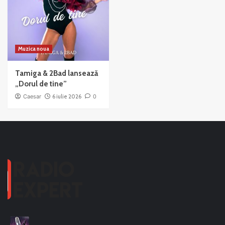
Muzica noua
Tamiga & 2Bad lansează
„Dorul de tine”
Caesar
6 iulie 2026
0