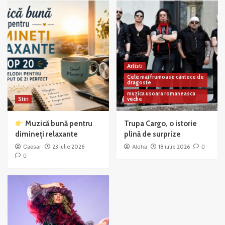
Artisti
Cele mai frumoase cântece de
dragoste
muzica usoara romaneasca
Stiri
veche
Muzică bună pentru
Trupa Cargo, o istorie
dimineți relaxante
plină de surprize
Caesar
23 iulie 2026
Aloha
18 iulie 2026
0
0