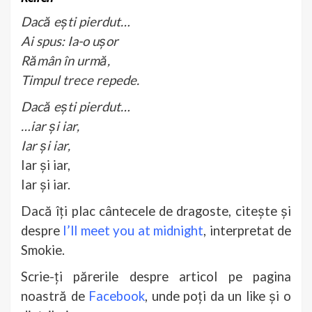
Dacă ești pierdut…
Ai spus: Ia-o ușor
Rămân în urmă,
Timpul trece repede.
Dacă ești pierdut…
…iar și iar,
Iar și iar,
Iar și iar,
Iar și iar.
Dacă îți plac cântecele de dragoste, citește și
despre
I’ll meet you at midnight
, interpretat de
Smokie.
Scrie-ți părerile despre articol pe pagina
noastră de
Facebook
, unde poți da un like și o