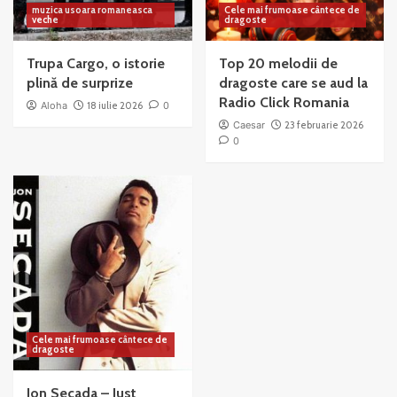
muzica usoara romaneasca
Cele mai frumoase cântece de
veche
dragoste
Trupa Cargo, o istorie
Top 20 melodii de
plină de surprize
dragoste care se aud la
Radio Click Romania
Aloha
18 iulie 2026
0
Caesar
23 februarie 2026
0
Cele mai frumoase cântece de
dragoste
Jon Secada – Just