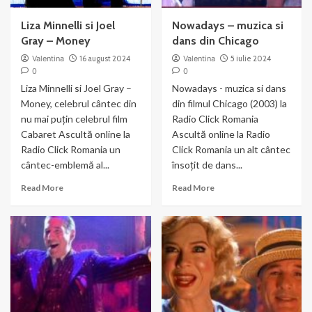
Liza Minnelli si Joel
Nowadays – muzica si
Gray – Money
dans din Chicago
Valentina
16 august 2024
Valentina
5 iulie 2024
0
0
Liza Minnelli si Joel Gray –
Nowadays - muzica si dans
Money, celebrul cântec din
din filmul Chicago (2003) la
nu mai puțin celebrul film
Radio Click Romania
Cabaret Ascultă online la
Ascultă online la Radio
Radio Click Romania un
Click Romania un alt cântec
cântec-emblemă al...
însoțit de dans...
Read
Read
Read More
Read More
more
more
about
about
Liza
Nowadays
Minnelli
–
si
muzica
Joel
si
Gray
dans
–
din
Money
Chicago